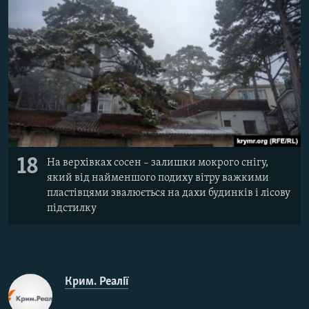
18
На верхівках сосен – залишки мокрого снігу,
який від найменшого подиху вітру важкими
пластівцями звалюється на дахи будинків і лісову
підстилку
Крим. Реалії