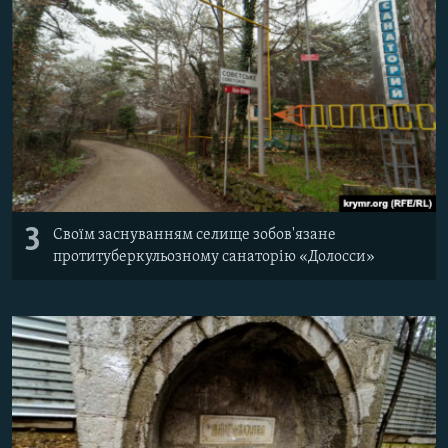
3
Своїм заснуванням селище зобов'язане
протитуберкульозному санаторію «Долосси»