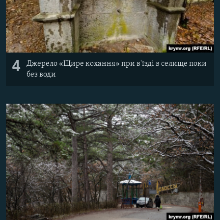
4
Джерело «Щире кохання» при в'їзді в селище поки
без води