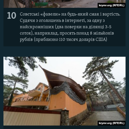
10
Совєтські «фавели» на будь-який смак і вартість.
Судячи з оголошень в інтернеті, за одну з
найскромніших (два поверхи на ділянці 3-5
соток), наприклад, просять понад 8 мільйонів
рублів (приблизно 110 тисяч доларів США)