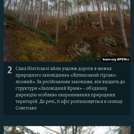
2
Схил Нікітської яйли уздовж дороги в межах
природного заповідника «Ялтинський гірсько-
лісовий». За російськими законами, він входить до
структури «Заповідний Крим» – об'єднану
дирекцію особливо охоронюваних природних
територій. До речі, її офіс розташовується в селищі
Совєтське