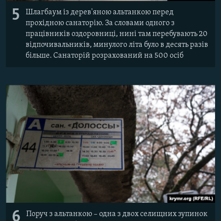
5
Шлагбаум із дерев'яною альтанкою перед
прохідною санаторію. За словами одного з
працівників оздоровниці, нині там перебувають 20
відпочивальників, минулого літа було в десять разів
більше. Санаторій розрахований на 500 осіб
6
Поруч з альтанкою – одна з двох селищних зупинок