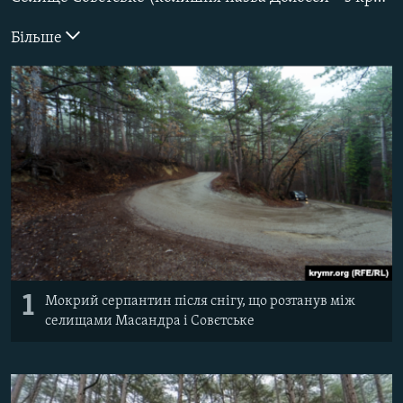
ВІДЕОУРОКИ «ELIFBE»
Русский
Більше
СВІДЧЕННЯ ОКУПАЦІЇ
Qırımtatar
УКРАЇНСЬКА ПРОБЛЕМА КРИМУ
ДОЛУЧАЙСЯ!
ІНФОГРАФІКА
Усі сайти RFE/RL
1
Мокрий серпантин після снігу, що розтанув між
селищами Масандра і Совєтське