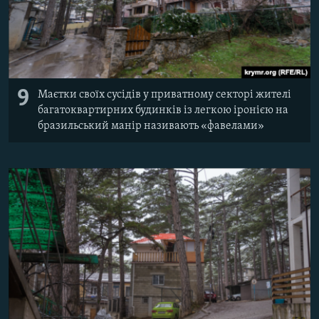
9
Маєтки своїх сусідів у приватному секторі жителі
багатоквартирних будинків із легкою іронією на
бразильський манір називають «фавелами»