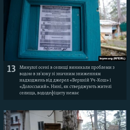
13
Минулої осені в селищі виникали проблеми з
водою в зв'язку зі значним зниженням
надходжень від джерел «Верхній Уч-Кош» і
«Долосський». Нині, як стверджують жителі
селища, вододефіциту немає