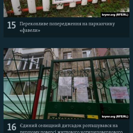
15
Переконливе попередження на парканчику
«фавели»
16
Єдиний селищний дитсадок розташувався на
першому поверсі житлового чотириповерхового