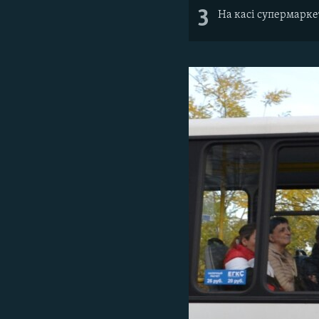
3
На касі супермарке