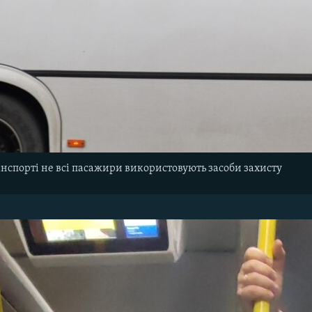
нспорті не всі пасажири використовують засоби захисту