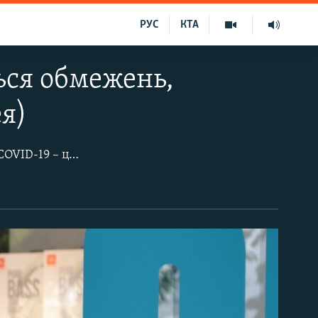
РУС
КТА
ься обмежень,
ея)
18 жовтня в Севастополі зареєстрували 294 нових випадків захворювання на COVID-19 – це на 11 випадків більше, ніж добою раніше, а також рекорд за кількістю хворих за добу в Севастополі за весь час пандемії.