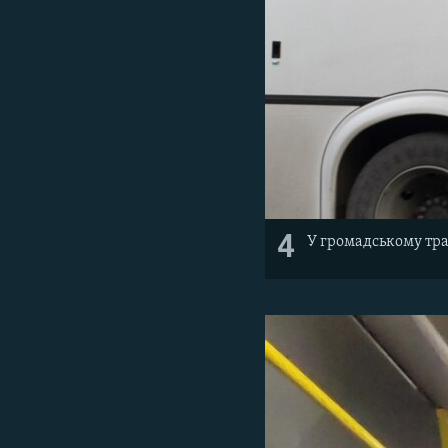
4
У громадському тра