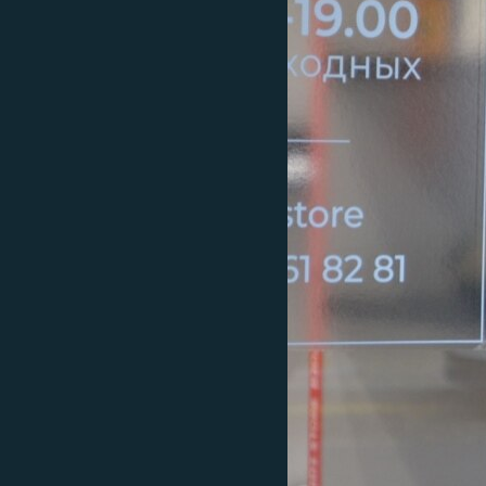
ВІДЕОУРОКИ «ELIFBE»
СВІДЧЕННЯ ОКУПАЦІЇ
УКРАЇНСЬКА ПРОБЛЕМА КРИМУ
ІНФОГРАФІКА