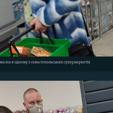
 маски в одному з севастопольських супермаркетів