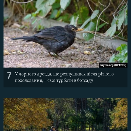
7
У чорного дрозда, що розпушився після різкого
похолодання, – свої турботи в ботсаду