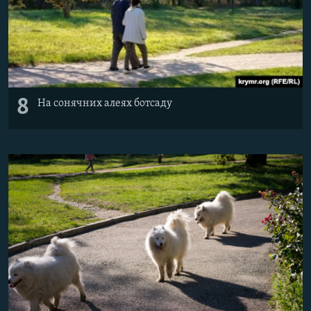
8
На сонячних алеях ботсаду