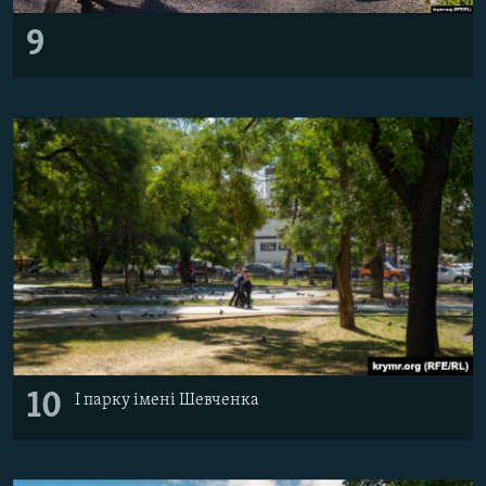
9
10
І парку імені Шевченка