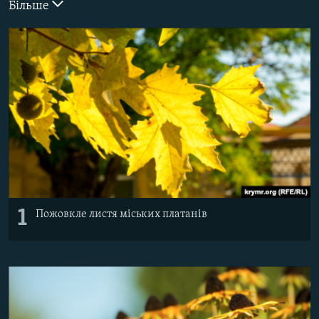
Більше
ВІДЕОУРОКИ «ELIFBE»
Русский
СВІДЧЕННЯ ОКУПАЦІЇ
Qırımtatar
УКРАЇНСЬКА ПРОБЛЕМА КРИМУ
ДОЛУЧАЙСЯ!
ІНФОГРАФІКА
Усі сайти RFE/RL
1
Пожовкле листя міських платанів