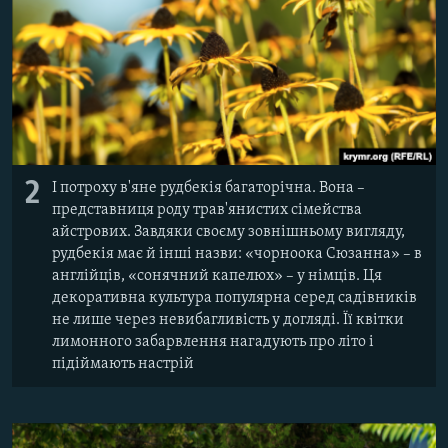
2
І потроху в'яне рудбекія багаторічна. Вона –
представниця роду трав'янистих сімейства
айстрових. Завдяки своєму зовнішньому вигляду,
рудбекія має й інші назви: «чорноока Сюзанна» – в
англійців, «сонячний капелюх» – у німців. Ця
декоративна культура популярна серед садівників
не лише через невибагливість у догляді. Її квітки
лимонного забарвлення нагадують про літо і
підіймають настрій