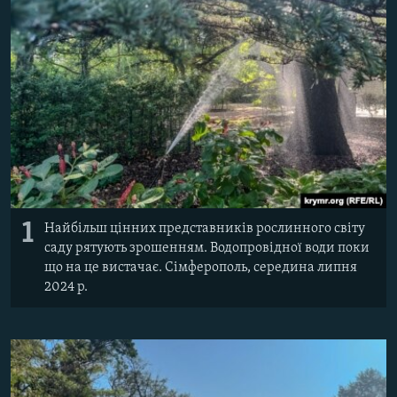
ВІДЕОУРОКИ «ELIFBE»
Русский
СВІДЧЕННЯ ОКУПАЦІЇ
Qırımtatar
УКРАЇНСЬКА ПРОБЛЕМА КРИМУ
ДОЛУЧАЙСЯ!
ІНФОГРАФІКА
Усі сайти RFE/RL
1
Найбільш цінних представників рослинного світу
саду рятують зрошенням. Водопровідної води поки
що на це вистачає. Сімферополь, середина липня
2024 р.