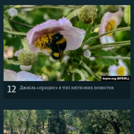
12
Джміль «працює» в тіні квіткових пелюсток