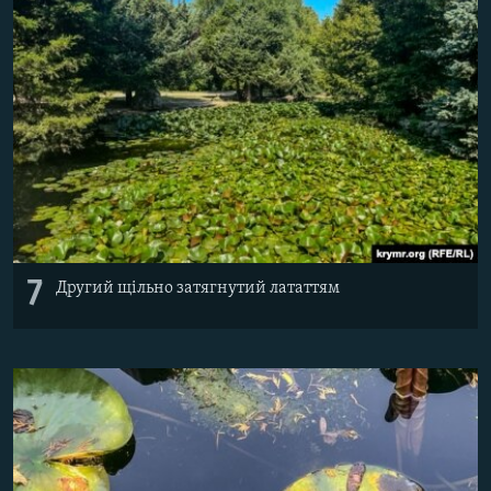
7
Другий щільно затягнутий лататтям