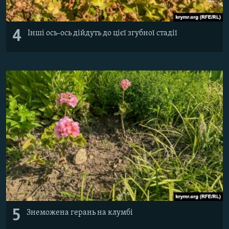
4
Інші ось-ось дійдуть до цієї згубної стадії
5
Знеможена герань на клумбі