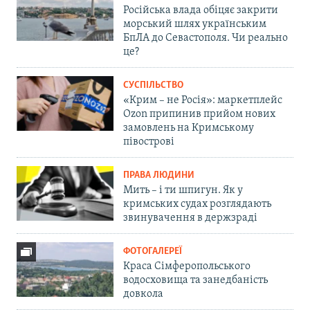
Російська влада обіцяє закрити
морський шлях українським
БпЛА до Севастополя. Чи реально
це?
СУСПІЛЬСТВО
«Крим – не Росія»: маркетплейс
Ozon припинив прийом нових
замовлень на Кримському
півострові
ПРАВА ЛЮДИНИ
Мить – і ти шпигун. Як у
кримських судах розглядають
звинувачення в держзраді
ФОТОГАЛЕРЕЇ
Краса Сімферопольського
водосховища та занедбаність
довкола