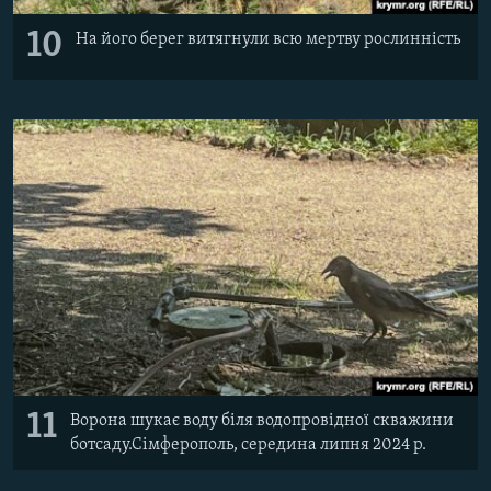
10
На його берег витягнули всю мертву рослинність
11
Ворона шукає воду біля водопровідної скважини
ботсаду.Сімферополь, середина липня 2024 р.