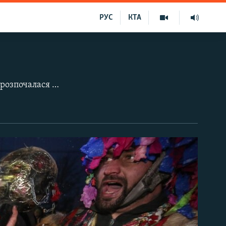
РУС
КТА
2021 рік для України був багатим на важливі події. Боротьба з коронавірусом, розпочалася вакцинація населення, Україна відсвяткувала 30-річчя Незалежності, Росія нарощувала війська біля кордону, президент Володимир Зеленський запроваджував санкції.