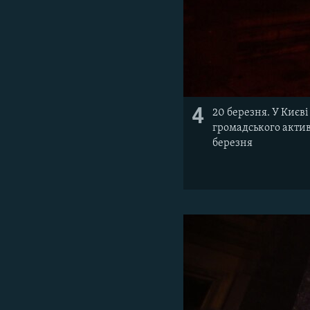
4
20 березня. У Києв
громадського актив
березня