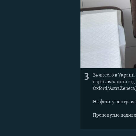
3
24 лютого в Україн
партія вакцини від 
Oxford/AstraZeneca)
На фото: у центрі в
Пропонуємо подиви