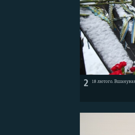
2
18 лютого. Вшанува