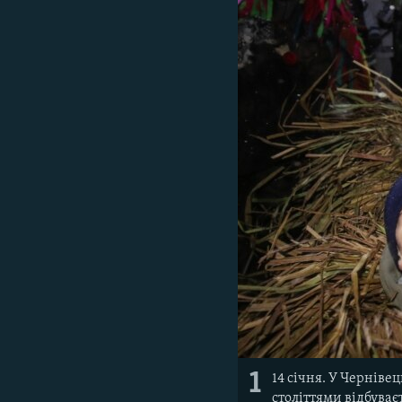
ВІДЕОУРОКИ «ELIFBE»
СВІДЧЕННЯ ОКУПАЦІЇ
УКРАЇНСЬКА ПРОБЛЕМА КРИМУ
ІНФОГРАФІКА
1
14 січня. У Черніве
століттями відбуває