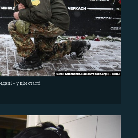
йдані – у цій
статті