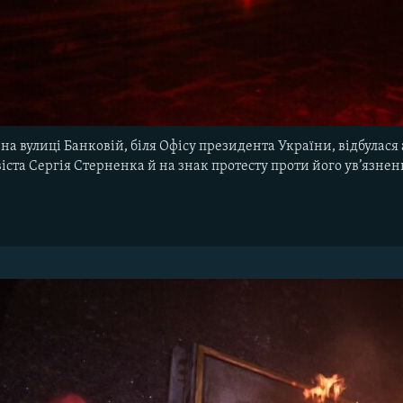
і на вулиці Банковій, біля Офісу президента України, відбула
іста Сергія Стерненка й на знак протесту проти його ув’язнен