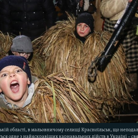
цькій області, в мальовничому селищі Красноїльськ, що непода
ться одне з найяскравіших карнавальних дійств в Україні – свя