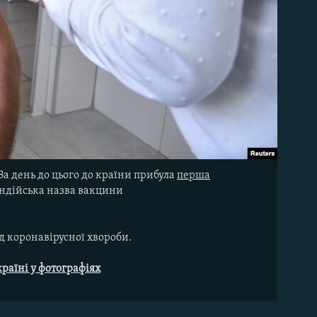
За день до цього до країни прибула
перша
(індійська назва вакцини
ід коронавірусної хвороби.
країні у фотографіях