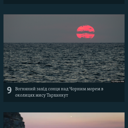
9
Вогняний захід сонця над Чорним морем в
околицях мису Тарханкут