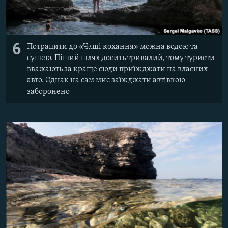
6
Потрапити до «Чаші кохання» можна водою та
сушею. Піший шлях досить тривалий, тому туристи
вважають за краще сюди приїжджати на власних
авто. Однак на сам мис заїжджати автівкою
заборонено