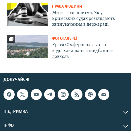
ПРАВА ЛЮДИНИ
Мить – і ти шпигун. Як у
кримських судах розглядають
звинувачення в держзраді
ФОТОГАЛЕРЕЇ
Краса Сімферопольського
водосховища та занедбаність
довкола
ДОЛУЧАЙСЯ!
ПІДТРИМКА
ІНФО