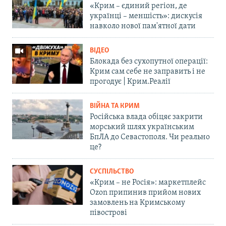
«Крим – єдиний регіон, де
українці – меншість»: дискусія
навколо нової пам'ятної дати
ВІДЕО
Блокада без сухопутної операції:
Крим сам себе не заправить і не
прогодує | Крим.Реалії
ВІЙНА ТА КРИМ
Російська влада обіцяє закрити
морський шлях українським
БпЛА до Севастополя. Чи реально
це?
СУСПІЛЬСТВО
«Крим – не Росія»: маркетплейс
Ozon припинив прийом нових
замовлень на Кримському
півострові