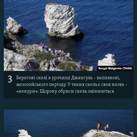
3
Берегові скелі в урочищі Джангуль – вапнякові,
мезозойського періоду. У таких скель є своя назва –
«кекури». Щороку обриси скель змінюються