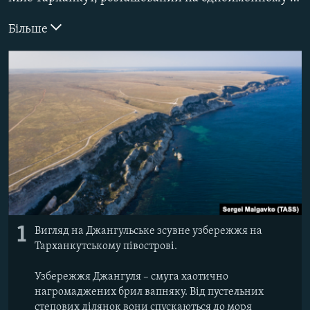
ВІДЕОУРОКИ «ELIFBE»
Русский
Більше
СВІДЧЕННЯ ОКУПАЦІЇ
Qırımtatar
УКРАЇНСЬКА ПРОБЛЕМА КРИМУ
ДОЛУЧАЙСЯ!
ІНФОГРАФІКА
Усі сайти RFE/RL
1
Вигляд на Джангульське зсувне узбережжя на
Тарханкутському півострові.
Узбережжя Джангуля – смуга хаотично
нагромаджених брил вапняку. Від пустельних
степових ділянок вони спускаються до моря