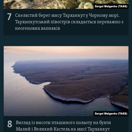
7
Скелястий берег мису Тарханкут у Чорному морі.
Тарханкутський півострів складається переважно з
неогенових вапняків
8
Вигляд із висоти пташиного польоту на бухти
Малий і Великий Кастель на мисі Тарханкут