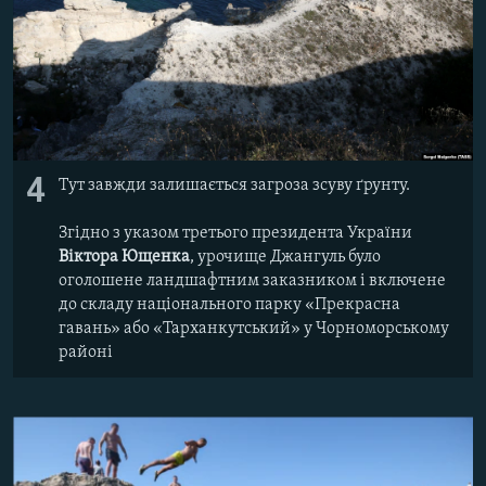
4
Тут завжди залишається загроза зсуву ґрунту.
Згідно з указом третього президента України
Віктора Ющенка
, урочище Джангуль було
оголошене ландшафтним заказником і включене
до складу національного парку «Прекрасна
гавань» або «Тарханкутський» у Чорноморському
районі