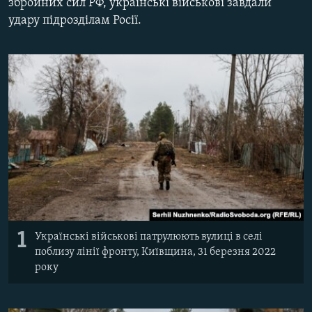
збройних сил РФ, українські військові завдали
ВІДЕОУРОКИ «ELIFBE»
удару підрозділам Росії.
Русский
СВІДЧЕННЯ ОКУПАЦІЇ
Qırımtatar
УКРАЇНСЬКА ПРОБЛЕМА КРИМУ
ДОЛУЧАЙСЯ!
ІНФОГРАФІКА
Усі сайти RFE/RL
1
Українські військові патрулюють вулиці в селі
поблизу лінії фронту, Київщина, 31 березня 2022
року