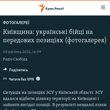
Доступність
посилання
Перейти
ФОТОГАЛЕРЕЇ
до
НОВИНИ
Київщина: українські бійці на
основного
ВОДА.КРИМ
матеріалу
передових позиціях (фотогалерея)
ВІДЕО ТА ФОТО
Перейти
до
03 квітень 2022, 14:09
ПОЛІТИКА
основної
Радіо Свобода
БЛОГИ
навігації
Перейти
ПОГЛЯД
Поділитись
до
ІНТЕРВ'Ю
Читати без VPN
пошуку
ВСЕ ЗА ДЕНЬ
Ситуація на позиціях ЗСУ у Київській області: ЗСУ
СПЕЦПРОЕКТИ
вдалося відбити ділянку території на Київщині і
зайняти вигідні позиції. В результаті невдалої атаки
ЯК ОБІЙТИ БЛОКУВАННЯ
ДЕПОРТАЦІЯ