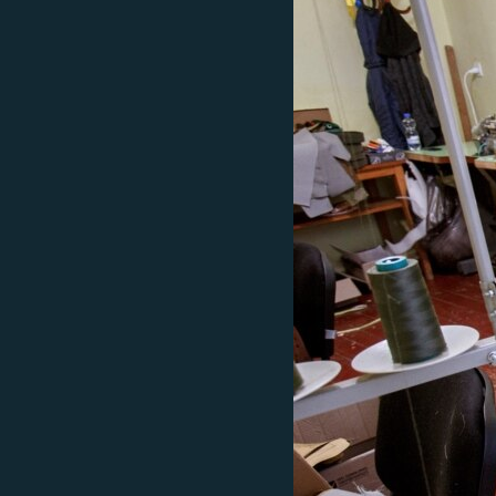
ВІДЕОУРОКИ «ELIFBE»
СВІДЧЕННЯ ОКУПАЦІЇ
УКРАЇНСЬКА ПРОБЛЕМА КРИМУ
ІНФОГРАФІКА