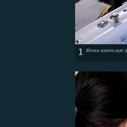
1
Жінки шиють одяг дл