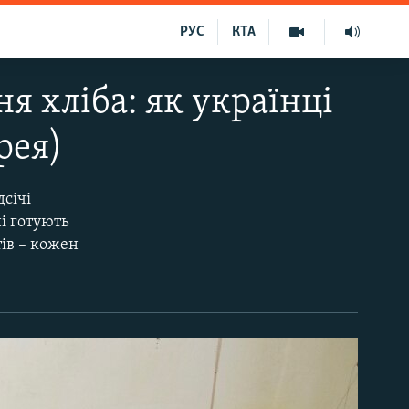
РУС
КТА
я хліба: як українці
рея)
дсічі
і готують
тів – кожен