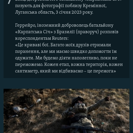
7
позують для фотографії поблизу Кремінної,
Луганська область, 3 січня 2023 року.
Геррейро, іноземний доброволець батальйону
«Карпатська Січ» з Бразилії (праворуч) розповів
кореспондентам Reuters:
«Це криваві бої. Багато моїх друзів отримали
поранення, але ми маємо швидко допомогти їм
одужати. Ми будемо діяти наполегливо, поки не
переможемо. Кожен етап, кожна територія, кожен
сантиметр, який ми відбиваємо – це перемога»