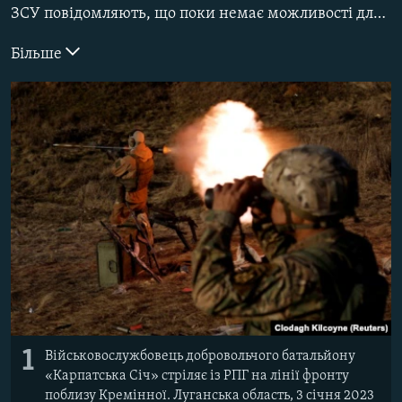
ЗСУ повідомляють, що поки немає можливості для прямого контрнаступу, відбувається системне знищення логістики складів та командних пунктів військ РФ.
ВІДЕОУРОКИ «ELIFBE»
Русский
СВІДЧЕННЯ ОКУПАЦІЇ
Більше
Qırımtatar
УКРАЇНСЬКА ПРОБЛЕМА КРИМУ
ДОЛУЧАЙСЯ!
ІНФОГРАФІКА
Усі сайти RFE/RL
1
Військовослужбовець добровольчого батальйону
«Карпатська Січ» стріляє із РПГ на лінії фронту
поблизу Кремінної. Луганська область, 3 січня 2023