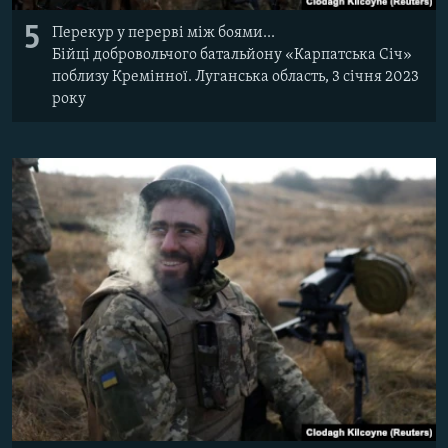
5
Перекур у перерві між боями...
Бійці добровольчого батальйону «Карпатська Січ»
поблизу Кремінної. Луганська область, 3 січня 2023
року