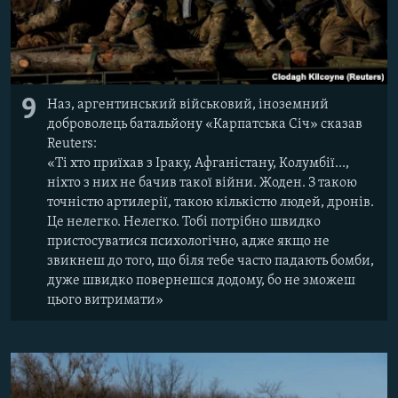
9
Наз, аргентинський військовий, іноземний
доброволець батальйону «Карпатська Січ» сказав
Reuters:
«Ті хто приїхав з Іраку, Афганістану, Колумбії...,
ніхто з них не бачив такої війни. Жоден. З такою
точністю артилерії, такою кількістю людей, дронів.
Це нелегко. Нелегко. Тобі потрібно швидко
пристосуватися психологічно, адже якщо не
звикнеш до того, що біля тебе часто падають бомби,
дуже швидко повернешся додому, бо не зможеш
цього витримати»