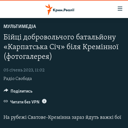
Доступність
посилання
Перейти
МУЛЬТИМЕДІА
до
НОВИНИ
Бійці добровольчого батальйону
основного
ВОДА.КРИМ
матеріалу
«Карпатська Січ» біля Кремінної
ВІДЕО ТА ФОТО
Перейти
(фотогалерея)
до
ПОЛІТИКА
основної
05 січень 2023, 11:02
БЛОГИ
навігації
Радіо Свобода
Перейти
ПОГЛЯД
до
Поділитись
ІНТЕРВ'Ю
пошуку
ВСЕ ЗА ДЕНЬ
Читати без VPN
СПЕЦПРОЕКТИ
На рубежі Сватове-Кремінна зараз йдуть важкі бої
ЯК ОБІЙТИ БЛОКУВАННЯ
ДЕПОРТАЦІЯ