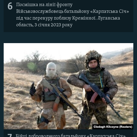
6
Посмішка на лінії фронту
Військовослужбовець батальйону «Карпатська Січ»
під час перекуру поблизу Кремінної. Луганська
область, 3 січня 2023 року
Бійці добровольчого батальйону «Карпатська Січ»