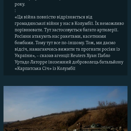
року.
:
«Ця війна повністю відрізняється від
громадянської війни у нас в Колумбії. Їх неможливо
порівнювати. Тут застосовується багато артилерії.
Росіяни атакують нас ракетами, касетними
бомбами. Тому тут все по-іншому. Тож, ми даємо
відсіч, намагаючись вижити та прогнати росіян із
України», – сказав агенції Reuters Хуан Пабло
Уртадо Латорре іноземний доброволець батальйону
«Карпатська Січ» із Колумбії