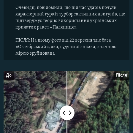
Очевидці повідомили, що під час ударів почули
характерний гуркіт турбореактивних двигунів, що
підтверджує теорію використання українських
крилатих ракет «Паляниця».
ПІСЛЯ: На цьому фото від 22 вересня тліє база
«Октябрський», яка, судячи зі знімка, значною
мірою зруйнована
До
Після