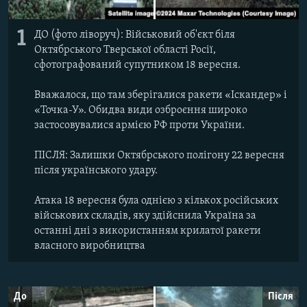
1
ДО (фото ліворуч): Військовий об'єкт біля
Октябрського Тверської області Росії,
сфотографований супутником 18 вересня.
Вважалося, що там зберігалися ракети «Іскандер» і
«Точка-У». Обидва види озброєння широко
застосовувалися армією РФ проти України.
ПІСЛЯ: Залишки Октябрського полігону 22 вересня
після українського удару.
Атака 18 вересня була однією з кількох російських
військових складів, яку здійснила Україна за
останні дні з використанням крилатої ракети
власного виробництва
До
Після