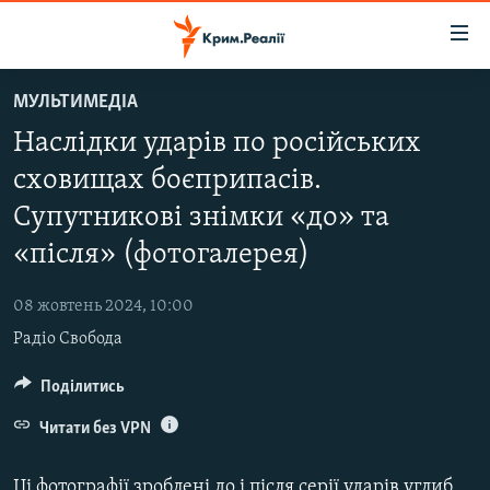
Доступність
посилання
Перейти
МУЛЬТИМЕДІА
до
НОВИНИ
Наслідки ударів по російських
основного
ВОДА.КРИМ
матеріалу
сховищах боєприпасів.
ВІДЕО ТА ФОТО
Перейти
Супутникові знімки «до» та
до
ПОЛІТИКА
основної
«після» (фотогалерея)
БЛОГИ
навігації
Перейти
08 жовтень 2024, 10:00
ПОГЛЯД
до
Радіо Свобода
ІНТЕРВ'Ю
пошуку
Поділитись
ВСЕ ЗА ДЕНЬ
Читати без VPN
СПЕЦПРОЕКТИ
ЯК ОБІЙТИ БЛОКУВАННЯ
ДЕПОРТАЦІЯ
Ці фотографії зроблені до і після серії ударів углиб