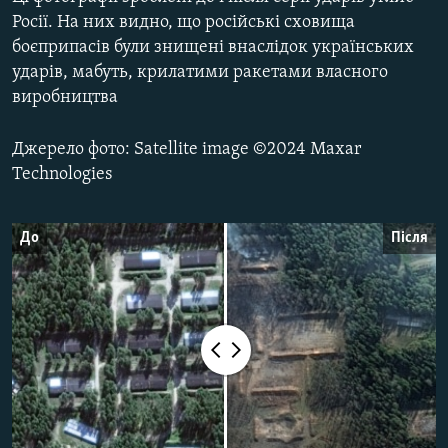
ВІДЕОУРОКИ «ELIFBE»
Росії. На них видно, що російські сховища
Русский
боєприпасів були знищені внаслідок українських
СВІДЧЕННЯ ОКУПАЦІЇ
Qırımtatar
ударів, мабуть, крилатими ракетами власного
УКРАЇНСЬКА ПРОБЛЕМА КРИМУ
виробництва
ДОЛУЧАЙСЯ!
ІНФОГРАФІКА
Джерело фото: Satellite image ©2024 Maxar
Technologies
Усі сайти RFE/RL
До
Після