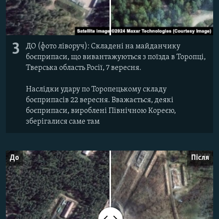
3
ДО (фото ліворуч): Складені на майданчику
боєприпаси, що вивантажуються з поїзда в Торопці,
Тверська область Росії, 7 вересня.
Наслідки удару по Торопецькому складу
боєприпасів 22 вересня. Вважається, деякі
боєприпаси, вироблені Північною Кореєю,
зберігалися саме там
До
Після