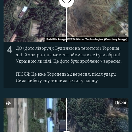
4
ДО (фото ліворуч): Будинки на території Торопця,
які, ймовірно, на момент зйомки вже були обрані
Україною як цілі. Це фото було зроблено 7 вересня.
ПІСЛЯ: Це вже Торопець 22 вересня, після удару.
Сила вибуху спустошила велику площу
До
Після