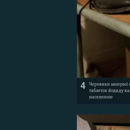
4
Черевики минулої 
таблеток йодиду кал
населенню