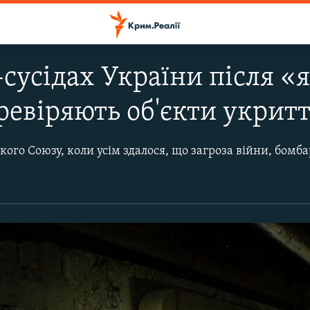
-сусідах України після «
ревіряють об'єкти укритт