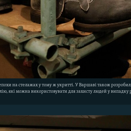
епохи на стелажах у тому ж укритті. У Варшаві також розроб
ію, які можна використовувати для захисту людей у випадку ра