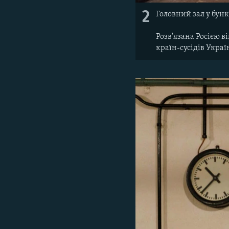
2
Головний зал у бун
Розв'язана Росією в
країн-сусідів Украї