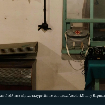
одної війни» під металургійним заводом ArcelorMittal у Варша