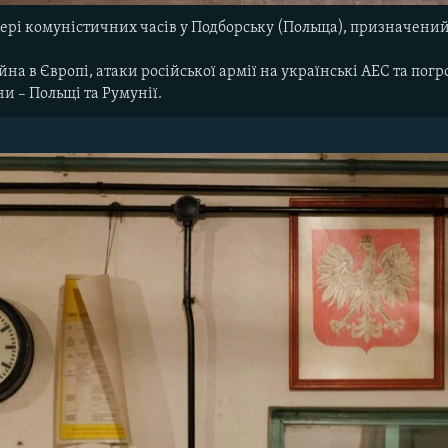
кері комуністичних часів у Подборську (Польща), призначений 
ійна в Європі, атаки російської армії на українські АЕС та п
ни – Польщі та Румунії.