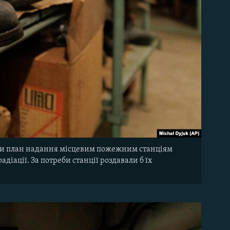
или план надання місцевим пожежним станціям
діації. За потреби станції роздавали б їх