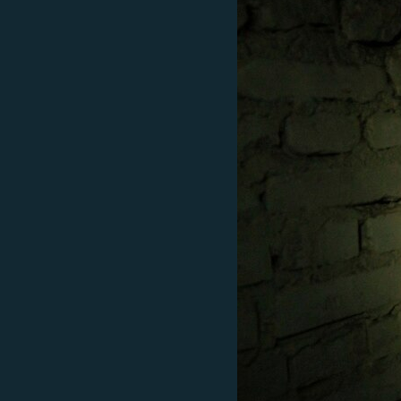
ВІДЕОУРОКИ «ELIFBE»
СВІДЧЕННЯ ОКУПАЦІЇ
УКРАЇНСЬКА ПРОБЛЕМА КРИМУ
ІНФОГРАФІКА