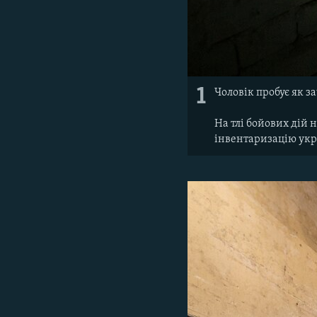
1
Чоловік пробує як з
На тлі бойових дій 
інвентаризацію укр