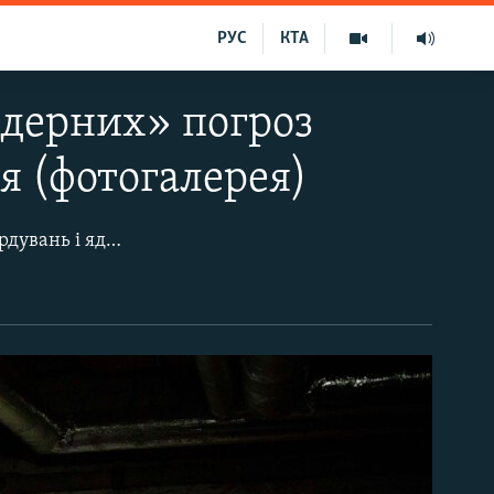
РУС
КТА
ядерних» погроз
я (фотогалерея)
Після розпаду Радянського Союзу, коли усім здалося, що загроза війни, бомбардувань і ядерних ударів назавжди залишилася у минулому, уряди більшості країн перестали виділяти ресурси для належного утримування укриттів. Такі об'єкти, переважно, або занедбалися, або ж стали музеями про епоху так званої Холодної війни. Однак, керована Володимиром Путіним Росія повернула усі жахіття війни на європейський континент, і укриття знову стали необхідністю. Тож, у країнах-сусідах України після «ядерних» погроз Путіна перевіряють об'єкти укриття. Джерело: AP