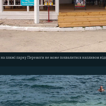
 на пляжі парку Перемоги не може похвалитися напливом від