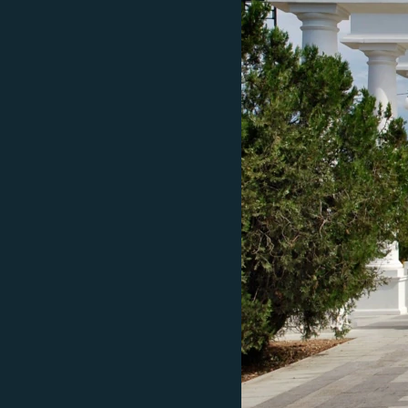
ВІДЕОУРОКИ «ELIFBE»
СВІДЧЕННЯ ОКУПАЦІЇ
УКРАЇНСЬКА ПРОБЛЕМА КРИМУ
ІНФОГРАФІКА