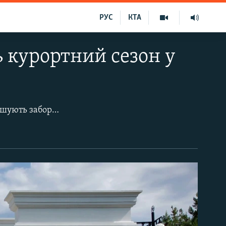
РУС
КТА
ь курортний сезон у
Курортний сезон у Севастополі – в розпалі, а на пляжах міста періодично вивішують заборону на купання. 18 червня в центрі Севастополя закрили пляж «Хрустальний»: у воді виявлено бактерії ентерококи, також перевищена концентрація нафтопродуктів.