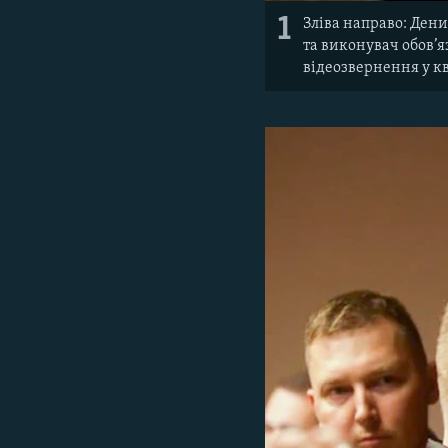
1
Зліва направо: Ден
та виконувач обов’я
відеозвернення у кв