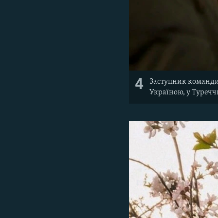
4
Заступник командир
Україною, у Туречч