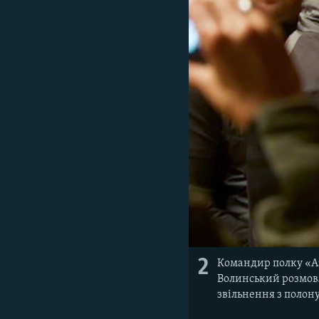
2
Командир полку «Аз
Волинський розмовл
звільнення з полону