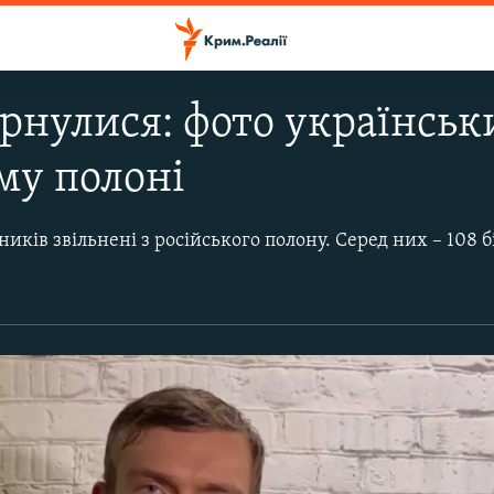
рнулися: фото українських
му полоні