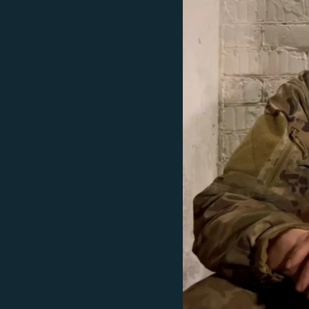
ВІДЕОУРОКИ «ELIFBE»
СВІДЧЕННЯ ОКУПАЦІЇ
УКРАЇНСЬКА ПРОБЛЕМА КРИМУ
ІНФОГРАФІКА