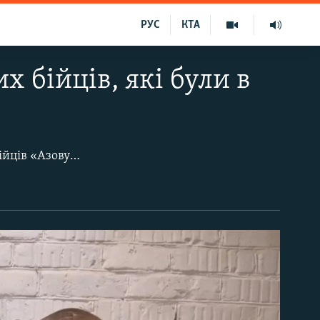
РУС
КТА
 бійців, які були в
215 українських захисників звільнені з російського полону. Серед них – 108 бійців «Азову», а також військовослужбовці НГУ, ВМС України, ЗСУ, ДПСУ, ТрО, НПУ, СБУ, Держмитслужби і ДССТ та двоє цивільних осіб. Радіо Свобода зібрало архівні фото бійців і ті, які були зроблені після їх звільнення.