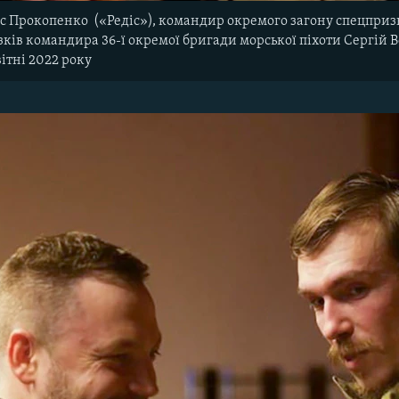
ис Прокопенко («Редіс»), командир окремого загону спецприз
зків командира 36-ї окремої бригади морської піхоти Сергій 
ітні 2022 року