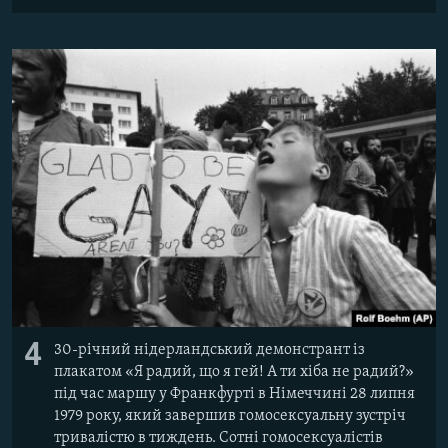
4
30-річний нідерландський демонстрант із
плакатом «Я радий, що я гей! А ти хіба не радий?»
під час маршу у Франкфурті в Німеччині 28 липня
1979 року, який завершив гомосексуальну зустріч
тривалістю в тиждень. Сотні гомосексуалістів