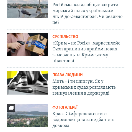
Російська влада обіцяє закрити
морський шлях українським
БпЛА до Севастополя. Чи реально
це?
СУСПІЛЬСТВО
«Крим – не Росія»: маркетплейс
Ozon припинив прийом нових
замовлень на Кримському
півострові
ПРАВА ЛЮДИНИ
Мить – і ти шпигун. Як у
кримських судах розглядають
звинувачення в держзраді
ФОТОГАЛЕРЕЇ
Краса Сімферопольського
водосховища та занедбаність
довкола