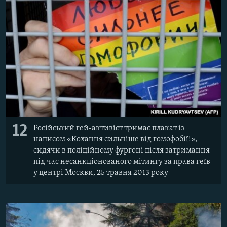
12
Російський гей-активіст тримає плакат із
написом «Кохання сильніше від гомофобії!»,
сидячи в поліційному фургоні після затримання
під час несанкціонованого мітингу за права геїв
у центрі Москви, 25 травня 2013 року