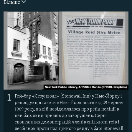
Більше
ВІДЕОУРОКИ «ELIFBE»
Русский
СВІДЧЕННЯ ОКУПАЦІЇ
Qırımtatar
УКРАЇНСЬКА ПРОБЛЕМА КРИМУ
ДОЛУЧАЙСЯ!
ІНФОГРАФІКА
Усі сайти RFE/RL
1
Гей-бар «Стоунволл» (Stonewall Inn) у Нью-Йорку і
репродукція газети «Нью-Йорк пост» від 29 червня
1969 року, в якій повідомлялося про рейд поліції в
цей бар, який призвів до заворушень. Серія
спонтанних демонстрацій членів спільноти геїв і
лесбіянок проти поліційного рейду в барі Stonewall