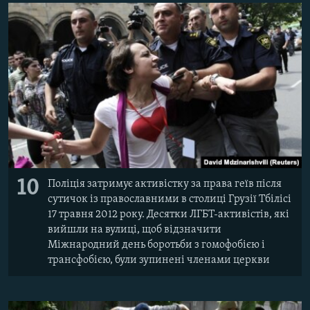
10
Поліція затримує активістку за права геїв після
сутичок із православними в столиці Грузії Тбілісі
17 травня 2012 року. Десятки ЛГБТ-активістів, які
вийшли на вулиці, щоб відзначити
Міжнародний день боротьби з гомофобією і
трансфобією, були зупинені членами церкви