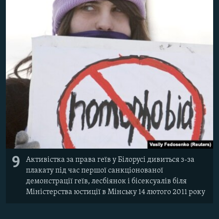
9
Активістка за права геїв у Білорусі дивиться з-за
плакату під час першої санкціонованої
демонстрації геїв, лесбіянок і бісексуалів біля
Міністерства юстиції в Мінську 14 лютого 2011 року