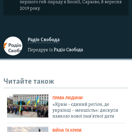
першого гей-параду в Боснії, Сараєво, 8 вересня
2019 року
Радіо Свобода
Передрук із
Радіо Свобода
Читайте також
ПРАВА ЛЮДИНИ
«Крим – єдиний регіон, де
українці – меншість»: дискусія
навколо нової пам'ятної дати
ВІЙНА ТА КРИМ