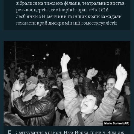
зібралися на тиждень фільмів, театральних вистав,
рок-концертів і семінарів із прав геїв. Геї й
лесбіянки з Німеччини та інших країн зажадали
покласти край дискримінації гомосексуалістів
Святкування в районі Нью-Йорка Грінвіч-Віллідж