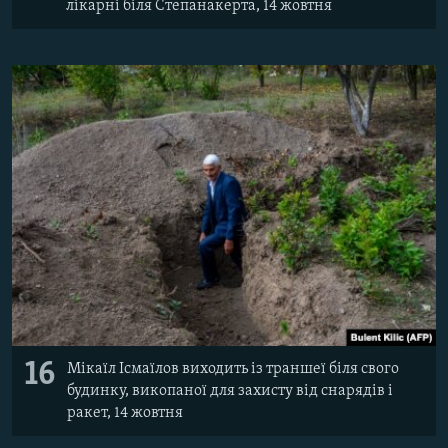
лікарні біля Степанакерта, 14 жовтня
16
Мікаїл Ісмаїлов виходить із траншеї біля свого
будинку, викопаної для захисту від снарядів і
ракет, 14 жовтня