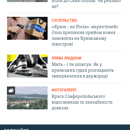
БпЛА до Севастополя. Чи реально
це?
СУСПІЛЬСТВО
«Крим – не Росія»: маркетплейс
Ozon припинив прийом нових
замовлень на Кримському
півострові
ПРАВА ЛЮДИНИ
Мить – і ти шпигун. Як у
кримських судах розглядають
звинувачення в держзраді
ФОТОГАЛЕРЕЇ
Краса Сімферопольського
водосховища та занедбаність
довкола