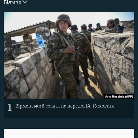
Більше
ВІДЕОУРОКИ «ELIFBE»
Русский
СВІДЧЕННЯ ОКУПАЦІЇ
Qırımtatar
УКРАЇНСЬКА ПРОБЛЕМА КРИМУ
ДОЛУЧАЙСЯ!
ІНФОГРАФІКА
Усі сайти RFE/RL
1
Вірменський солдат на передовій, 18 жовтня