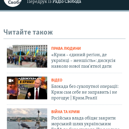
Передрук із
Радіо Свобода
Читайте також
ПРАВА ЛЮДИНИ
«Крим – єдиний регіон, де
українці – меншість»: дискусія
навколо нової пам'ятної дати
ВІДЕО
Блокада без сухопутної операції:
Крим сам себе не заправить і не
прогодує | Крим.Реалії
ВІЙНА ТА КРИМ
Російська влада обіцяє закрити
морський шлях українським