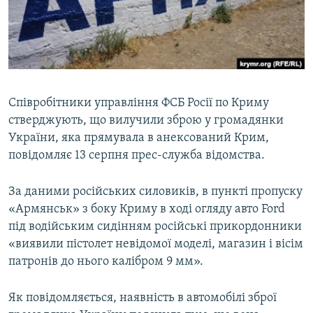
ВІДЕОУРОКИ «ELIFBE»
Русский
СВІДЧЕННЯ ОКУПАЦІЇ
Qırımtatar
УКРАЇНСЬКА ПРОБЛЕМА КРИМУ
ДОЛУЧАЙСЯ!
ІНФОГРАФІКА
Співробітники управління ФСБ Росії по Криму
стверджують, що вилучили зброю у громадянки
України, яка прямувала в анексований Крим,
Усі сайти RFE/RL
повідомляє 13 серпня прес-служба відомства.
За даними російських силовиків, в пункті пропуску
«Армянськ» з боку Криму в ході огляду авто Ford
під водійським сидінням російські прикордонники
«виявили пістолет невідомої моделі, магазин і вісім
патронів до нього калібром 9 мм».
Як повідомляється, наявність в автомобілі зброї