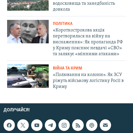
водосховища та занедбаність
довкола
ПОЛІТИКА
«Короткострокова акція
перетворилася на війну на
виснаження»: Як пропаганда РФ
у Криму пояснює невдачі «СВО»
та залякує «мінними атаками»
ВІЙНА ТА КРИМ
«Полювання на колони». Як ЗСУ
ріжуть військову логістику Росії в
Криму
ДОЛУЧАЙСЯ!