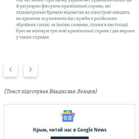
під час війни. При цьому українські правозахисники ще
й регулярно фіксують кримінальні справи, які
підконтрольні Кремлю відомства на півострові заводять
на кримчан за ухилення від служби в російських
збройних силах: за їхніми словами, тільки в листопаді
було як мінімум три нові кримінальні справи і два вироки
у таких справах
P
N
r
e
e
x
v
t
(Текст підготував Владислав Ленцев)
i
s
o
l
u
i
s
d
s
e
Крым, читай нас в Google News
l