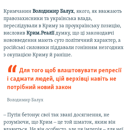
Кримчанин
Володимир Балух
, якого, як вважають
правозахисники та українська влада,
переслідували в Криму за проукраїнську позицію,
висловив
Крим.Реалії
думку, що ці законодавчі
нововведення мають суто політичний характер, а
російські силовики піддавали гонінням незгодних
з окупацією Криму й раніше.
Для того щоб влаштовувати репресії
і саджати людей, цій верхівці навіть не
потрібний новий закон
Володимир Балух
‒ Путін бетонує свої так звані досягнення, не
розуміючи, що Крим ‒ це той шматок, яким він
вдавиться. Не він особисто, але ця імперія ‒ для неї