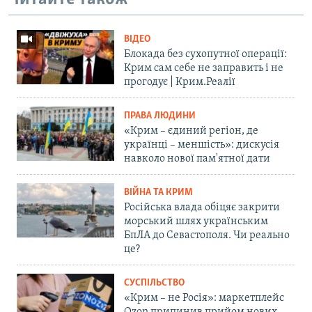
ВІДЕО
Блокада без сухопутної операції:
Крим сам себе не заправить і не
прогодує | Крим.Реалії
ПРАВА ЛЮДИНИ
«Крим – єдиний регіон, де
українці – меншість»: дискусія
навколо нової пам'ятної дати
ВІЙНА ТА КРИМ
Російська влада обіцяє закрити
морський шлях українським
БпЛА до Севастополя. Чи реально
це?
СУСПІЛЬСТВО
«Крим – не Росія»: маркетплейс
Ozon припинив прийом нових