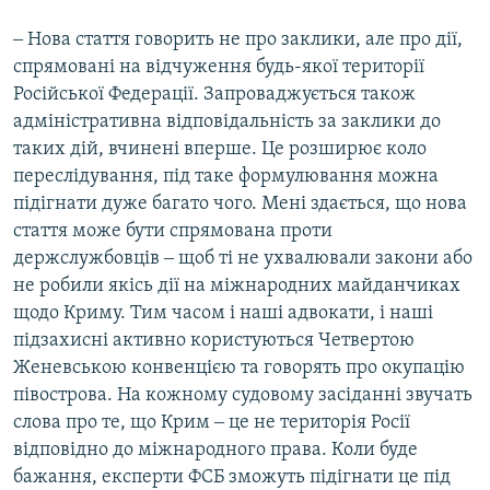
‒ Нова стаття говорить не про заклики, але про дії,
спрямовані на відчуження будь-якої території
Російської Федерації. Запроваджується також
адміністративна відповідальність за заклики до
таких дій, вчинені вперше. Це розширює коло
переслідування, під таке формулювання можна
підігнати дуже багато чого. Мені здається, що нова
стаття може бути спрямована проти
держслужбовців ‒ щоб ті не ухвалювали закони або
не робили якісь дії на міжнародних майданчиках
щодо Криму. Тим часом і наші адвокати, і наші
підзахисні активно користуються Четвертою
Женевською конвенцією та говорять про окупацію
півострова. На кожному судовому засіданні звучать
слова про те, що Крим ‒ це не територія Росії
відповідно до міжнародного права. Коли буде
бажання, експерти ФСБ зможуть підігнати це під