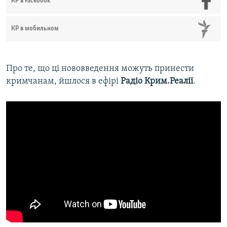
КР в Facebook
КР в мобильном
Про те, що ці нововведення можуть принести
кримчанам, йшлося в ефірі
Радіо Крим.Реалії
.