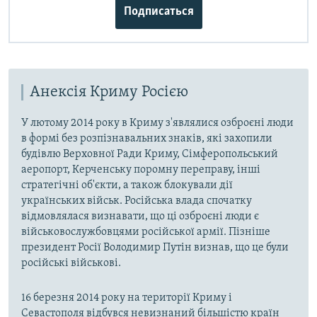
i
Подписаться
d
e
Анексія Криму Росією
У лютому 2014 року в Криму з'являлися озброєні люди
в формі без розпізнавальних знаків, які захопили
будівлю Верховної Ради Криму, Сімферопольський
аеропорт, Керченську поромну переправу, інші
стратегічні об'єкти, а також блокували дії
українських військ. Російська влада спочатку
відмовлялася визнавати, що ці озброєні люди є
військовослужбовцями російської армії. Пізніше
президент Росії Володимир Путін визнав, що це були
російські військові.
16 березня 2014 року на території Криму і
Севастополя відбувся невизнаний більшістю країн