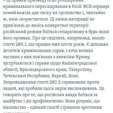
‒ Ці правки призведуть до розширення
кримінального переслідування в Росії: ФСБ отримує
новий важіль для тиску на суспільство і, звичайно
ж, ним скористається. Ці зміни насправді не
прив'язані до якоїсь конкретної території:
російський режим боїться сепаратизму в будь-яких
його проявах. Про це свідчить, наприклад, аналіз
статті 280.1, що працює вже шість років. Є декілька
десятків кримінальних справ, і хоча велика
частина з них пов'язана з анексією Криму,
зустрічаються і справи щодо Калінінградської
області, Краснодарського краю, Татарстану,
Чеченської Республіки, Карелії, Комі.
Запровадження статті 280.2 спрямоване проти
людей, які зробили щось окрім висловлювань. Це
говорить про те, що російська влада боїться за
майбутнє і діє профілактично. Вона розуміє, що
насильство ‒ єдиний спосіб стримати зростання