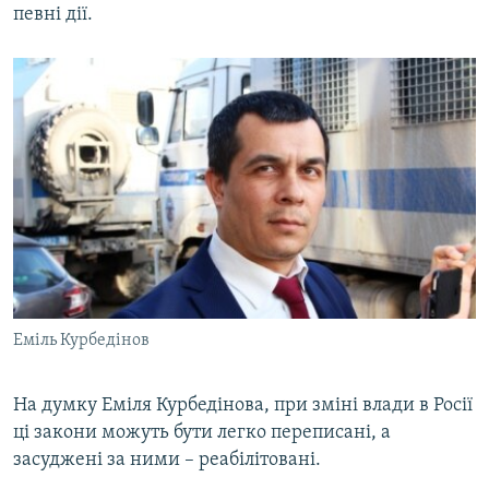
певні дії.
Еміль Курбедінов
На думку Еміля Курбедінова, при зміні влади в Росії
ці закони можуть бути легко переписані, а
засуджені за ними – реабілітовані.