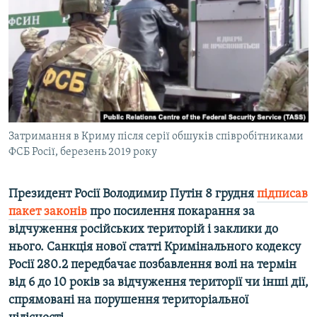
ВІДЕОУРОКИ «ELIFBE»
Русский
СВІДЧЕННЯ ОКУПАЦІЇ
Qırımtatar
УКРАЇНСЬКА ПРОБЛЕМА КРИМУ
ДОЛУЧАЙСЯ!
ІНФОГРАФІКА
Затримання в Криму після серії обшуків співробітниками
ФСБ Росії, березень 2019 року
Усі сайти RFE/RL
Президент Росії Володимир Путін 8 грудня
підписав
пакет законів
про посилення покарання за
відчуження російських територій і заклики до
нього. Санкція нової статті Кримінального кодексу
Росії 280.2 передбачає позбавлення волі на термін
від 6 до 10 років за відчуження території чи інші дії,
спрямовані на порушення територіальної