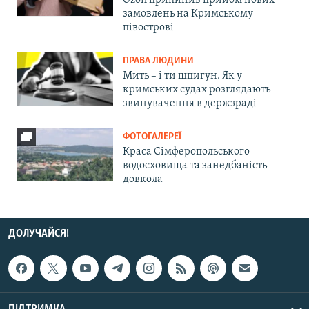
замовлень на Кримському
півострові
ПРАВА ЛЮДИНИ
Мить – і ти шпигун. Як у
кримських судах розглядають
звинувачення в держзраді
ФОТОГАЛЕРЕЇ
Краса Сімферопольського
водосховища та занедбаність
довкола
ДОЛУЧАЙСЯ!
ПІДТРИМКА