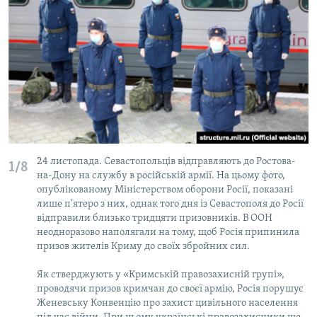
24 листопада. Севастопольців відправляють до Ростова-
1/8
на-Дону на службу в російській армії. На цьому фото,
опублікованому Міністерством оборони Росії, показані
лише п'ятеро з них, однак того дня із Севастополя до Росії
відправили близько тридцяти призовників. В ООН
неодноразово наполягали на тому, щоб Росія припинила
призов жителів Криму до своїх збройних сил.
Як стверджують у «Кримській правозахисній групі»,
проводячи призов кримчан до своєї армію, Росія порушує
Женевську Конвенцію про захист цивільного населення