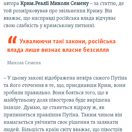
автора
Крим.Реалії Миколи Семену
‒ за статтю, де
той розмірковував про звільнення Криму. Він
вважає, що насправді російська влада відчуває
свою слабкість у кримському питанні.
Ухвалюючи такі закони, російська
влада лише визнає власне безсилля
Микола Семена
‒ У цьому законі відображена невіра самого Путіна
та його оточення в те, що, приєднавши Крим, вони
зробили правильно. Вони бояться того, що в
майбутньому доля півострова буде вирішена
інакше. Думаю, це станеться відразу ж, як
припиниться правління Путіна. Таким чином він
намагається увічнити своє рішення та залякати
людей. Більшість країн світу вважає, що півострів