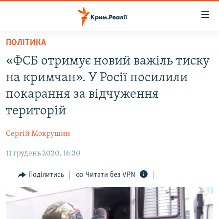
Доступність
посилання
Перейти
ПОЛІТИКА
до
НОВИНИ
«ФСБ отримує новий важіль тиску
основного
ВОДА.КРИМ
матеріалу
на кримчан». У Росії посилили
ВІДЕО ТА ФОТО
Перейти
покарання за відчуження
до
ПОЛІТИКА
територій
основної
БЛОГИ
навігації
Сергій Мокрушин
Перейти
ПОГЛЯД
до
11 грудень 2020, 16:30
ІНТЕРВ'Ю
пошуку
ВСЕ ЗА ДЕНЬ
Поділитись
Читати без VPN
СПЕЦПРОЕКТИ
ЯК ОБІЙТИ БЛОКУВАННЯ
ДЕПОРТАЦІЯ