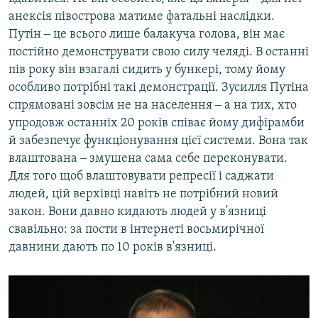
анексія півострова матиме фатальні наслідки.
Путін ‒ це всього лише балакуча голова, він має
постійно демонструвати свою силу челяді. В останні
пів року він взагалі сидить у бункері, тому йому
особливо потрібні такі демонстрації. Зусилля Путіна
спрямовані зовсім не на населення ‒ а на тих, хто
упродовж останніх 20 років співає йому дифірамби
й забезпечує функціонування цієї системи. Вона так
влаштована ‒ змушена сама себе переконувати.
Для того щоб влаштовувати репресії і саджати
людей, цій верхівці навіть не потрібний новий
закон. Вони давно кидають людей у в'язниці
свавільно: за пости в інтернеті восьмирічної
давнини дають по 10 років в'язниці.