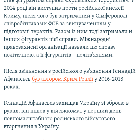
став фігурантом справи «кримських терористів». У
2014 році він виступив проти російської анексії
Криму, після чого був затриманий у Сімферополі
співробітниками ФСБ за звинуваченням у
підготовці терактів. Разом із ним тоді затримали й
інших фігурантів цієї справи. Міжнародні
правозахисні організації назвали цю справу
політичною, а її фігурантів – політв'язнями.
Після звільнення з російського ув'язнення Геннадій
Афанасьєв
був автором Крим.Реалії
у 2016-2018
роках.
Геннадій Афанасьєв захищав Україну зі зброєю в
руках, він пішов у військкомат у перший день
повномасштабного російського військового
вторгнення в Україну.