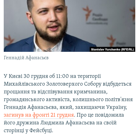
ВІДЕОУРОКИ «ELIFBE»
Русский
СВІДЧЕННЯ ОКУПАЦІЇ
Qırımtatar
УКРАЇНСЬКА ПРОБЛЕМА КРИМУ
ДОЛУЧАЙСЯ!
ІНФОГРАФІКА
Геннадій Афанасьєв
Усі сайти RFE/RL
У Києві 30 грудня об 11:00 на території
Михайлівського Золотоверхого Собору відбудеться
прощання та відспівування кримчанина,
громадянського активіста, колишнього політв'язня
Геннадія Афанасьєва, який, захищаючи Україну,
загинув на фронті 21 грудня
. Про це повідомила
його дружина Людмила Афанасьєва на своїй
сторінці у Фейсбуці.