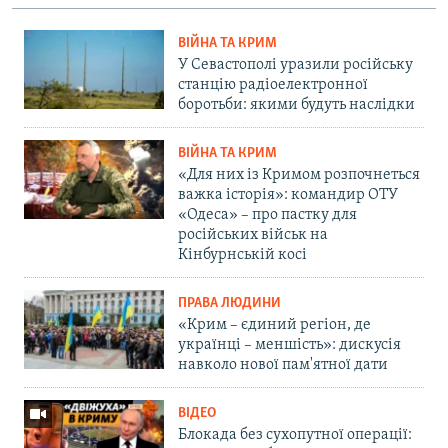
ВІЙНА ТА КРИМ
У Севастополі уразили російську
станцію радіоелектронної
боротьби: якими будуть наслідки
ВІЙНА ТА КРИМ
«Для них із Кримом розпочнеться
важка історія»: командир ОТУ
«Одеса» – про пастку для
російських військ на
Кінбурнській косі
ПРАВА ЛЮДИНИ
«Крим – єдиний регіон, де
українці – меншість»: дискусія
навколо нової пам'ятної дати
ВІДЕО
Блокада без сухопутної операції: