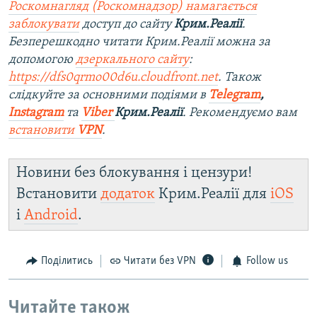
Роскомнагляд (Роскомнадзор) намагається
заблокувати
доступ до сайту
Крим.Реалії
.
Безперешкодно читати Крим.Реалії можна за
допомогою
дзеркального сайту
:
https://dfs0qrmo00d6u.cloudfront.net
. Також
слідкуйте за основними подіями в
Telegram
,
Instagram
та
Viber
Крим.Реалії
. Ре
комендуємо вам
встановити
VPN
.
Новини без блокування і цензури!
Встановити
додаток
Крим.Реалії для
iOS
і
Android
.
Поділитись
Читати без VPN
Follow us
Читайте також