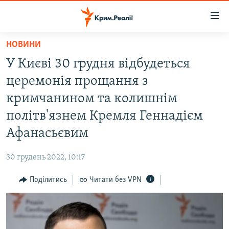
Доступність
посилання
Перейти
НОВИНИ
до
НОВИНИ
У Києві 30 грудня відбудеться
основного
ВОДА.КРИМ
матеріалу
церемонія прощання з
ВІДЕО ТА ФОТО
Перейти
кримчанином та колишнім
до
ПОЛІТИКА
політв'язнем Кремля Геннадієм
основної
БЛОГИ
навігації
Афанасьєвим
Перейти
ПОГЛЯД
до
30 грудень 2022, 10:17
ІНТЕРВ'Ю
пошуку
Поділитись
Читати без VPN
ВСЕ ЗА ДЕНЬ
СПЕЦПРОЕКТИ
ЯК ОБІЙТИ БЛОКУВАННЯ
ДЕПОРТАЦІЯ