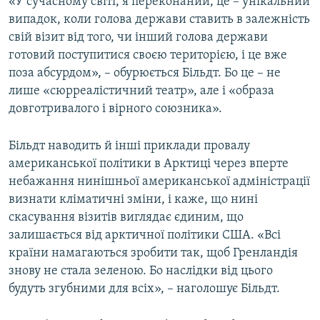
«У сучасному світі, я переконаний, це – унікальний
випадок, коли голова держави ставить в залежність
свій візит від того, чи інший голова держави
готовий поступитися своєю територією, і це вже
поза абсурдом», – обурюється Більдт. Бо це – не
лише «сюрреалістичний театр», але і «образа
довготривалого і вірного союзника».
Більдт наводить й інші приклади провалу
американської політики в Арктиці через вперте
небажання нинішньої американської адміністрації
визнати кліматичні зміни, і каже, що нині
скасування візитів виглядає єдиним, що
залишається від арктичної політики США. «Всі
країни намагаються зробити так, щоб Гренландія
знову не стала зеленою. Бо наслідки від цього
будуть згубними для всіх», – наголошує Більдт.