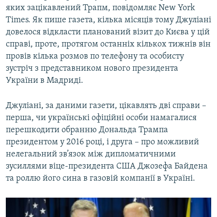
яких зацікавлений Трапм, повідомляє New York
Times. Як пише газета, кілька місяців тому Джуліані
довелося відкласти планований візит до Києва у цій
справі, проте, протягом останніх кількох тижнів він
провів кілька розмов по телефону та особисту
зустріч з представником нового президента
України в Мадриді.
Джуліані, за даними газети, цікавлять дві справи –
перша, чи українські офіційні особи намагалися
перешкодити обранню Дональда Трампа
президентом у 2016 році, і друга – про можливий
нелегальний зв’язок між дипломатичними
зусиллями віце-президента США Джозефа Байдена
та роллю його сина в газовій компанії в Україні.