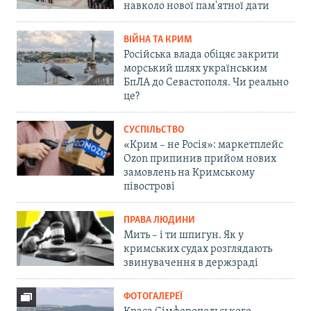
навколо нової пам'ятної дати
ВІЙНА ТА КРИМ
Російська влада обіцяє закрити
морський шлях українським
БпЛА до Севастополя. Чи реально
це?
СУСПІЛЬСТВО
«Крим – не Росія»: маркетплейс
Ozon припинив прийом нових
замовлень на Кримському
півострові
ПРАВА ЛЮДИНИ
Мить – і ти шпигун. Як у
кримських судах розглядають
звинувачення в держзраді
ФОТОГАЛЕРЕЇ