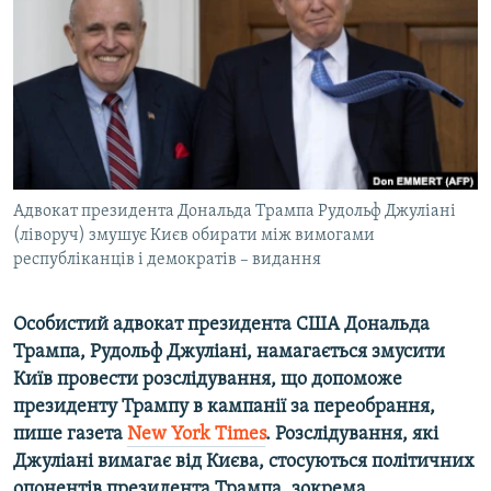
ВІДЕОУРОКИ «ELIFBE»
Русский
СВІДЧЕННЯ ОКУПАЦІЇ
Qırımtatar
УКРАЇНСЬКА ПРОБЛЕМА КРИМУ
ДОЛУЧАЙСЯ!
ІНФОГРАФІКА
Адвокат президента Дональда Трампа Рудольф Джуліані
(ліворуч) змушує Києв обирати між вимогами
Усі сайти RFE/RL
республіканців і демократів – видання
Особистий адвокат президента США Дональда
Трампа, Рудольф Джуліані, намагається змусити
Київ провести розслідування, що допоможе
президенту Трампу в кампанії за переобрання,
пише газета
New York Times
. Розслідування, які
Джуліані вимагає від Києва, стосуються політичних
опонентів президента Трампа, зокрема