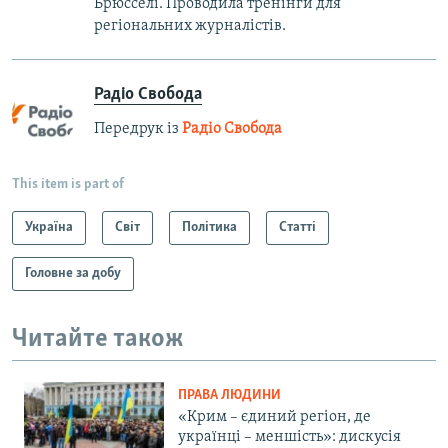
Брюсселі. Проводила тренінги для
регіональних журналістів.
Радіо Свобода
Передрук із
Радіо Свобода
This item is part of
Україна
Світ
Політика
Статті
Головне за добу
Читайте також
ПРАВА ЛЮДИНИ
«Крим – єдиний регіон, де
українці – меншість»: дискусія