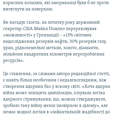
корисних копалин, які американці були б не проти
витягнути на поверхню.
Як нагадує газета, на початку року державний
секретар США Майкл Помпео перераховував
«можливості» у Гренландії – «13% світових
недосліджених резервів нафти, 30% резервів газу,
уран, рідкоземельні метали, золото, діаманти,
мільйони квадратних кілометрів нерозроблених
ресурсів».
Це ставлення, за словами автора редакційної статті,
є навіть більш необачним і недалекоглядним, ніж
створення ядерних баз у всьому світі. «Хоча ядерна
війна може знищить цивілізацію, існувала логіка
ядерного стримування, що, можна стверджувати,
зробило таку війну менш імовірною в цілому», але
немає жодної логіки в «інфантильній жадібності до