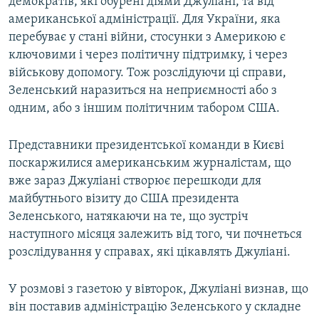
демократів, які обурені діями Джуліані, та від
американської адміністрації. Для України, яка
перебуває у стані війни, стосунки з Америкою є
ключовими і через політичну підтримку, і через
військову допомогу. Тож розслідуючи ці справи,
Зеленський наразиться на неприємності або з
одним, або з іншим політичним табором США.
Представники президентської команди в Києві
поскаржилися американським журналістам, що
вже зараз Джуліані створює перешкоди для
майбутнього візиту до США президента
Зеленського, натякаючи на те, що зустріч
наступного місяця залежить від того, чи почнеться
розслідування у справах, які цікавлять Джуліані.
У розмові з газетою у вівторок, Джуліані визнав, що
він поставив адміністрацію Зеленського у складне