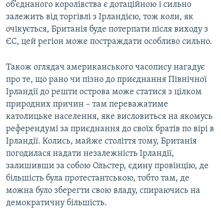
об’єднаного королівства є дотаційною і сильно
залежить від торгівлі з Ірландією, тож коли, як
очікується, Британія буде потерпати після виходу з
ЄС, цей регіон може постраждати особливо сильно.
Також оглядач американського часопису нагадує
про те, що рано чи пізно до приєднання Північної
Ірландії до решти острова може статися з цілком
природних причин – там переважатиме
католицьке населення, яке висловиться на якомусь
референдумі за приєднання до своїх братів по вірі в
Ірландії. Колись, майже століття тому, Британія
погодилася надати незалежність Ірландії,
залишивши за собою Ольстер, єдину провінцію, де
більшість була протестантською, тобто там, де
можна було зберегти свою владу, спираючись на
демократичну більшість.