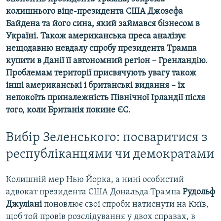
колишнього віце-президента США Джозефа
Байдена та його сина, який займався бізнесом в
Україні. Також американська преса аналізує
нещодавню невдалу спробу президента Трампа
купити в Данії її автономний регіон – Гренландію.
Проблемам території присвячують увагу також
інші американські і британські видання – їх
непокоїть приналежність Північної Ірландії після
того, коли Британія покине ЄС.
Вибір Зеленського: посваритися з
республіканцями чи демократами
Колишній мер Нью Йорка, а нині особистий
адвокат президента США Дональда Трампа
Рудольф
Джуліані
поновлює свої спроби натиснути на Київ,
щоб той провів розслідування у двох справах, в