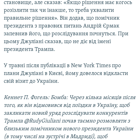
становище, але сказав: «Якщо рішення має когось
розізлити так чи інакше, то треба ухвалити
правильне рішення». Він додав, що помічник
президента з правових питань Андрій Єрмак
запевнив його, що розслідування почнуться. При
цьому Джуліані сказав, що не діє від імені
президента Трампа.
У травні після публікації в New York Times про
плани Джуліані в Києві, йому довелося відкласти
свій візит до України.
Кеннет П. Фогель: Бомба: Через кілька місяців після
того, як він відмовився від поїздки в Україну, щоб
закликати новий уряд розслідувати конкурентів
Трампа @RudyGiuliani почав таємно розмовляти з
близьким помічником нового президента України
(в тому числі на зустрічі в Мадриді), щоб