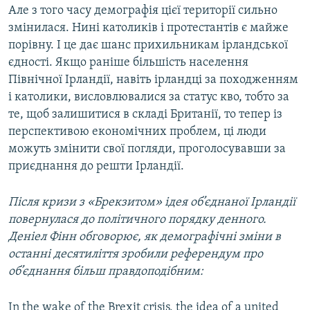
Але з того часу демографія цієї території сильно
змінилася. Нині католиків і протестантів є майже
порівну. І це дає шанс прихильникам ірландської
єдності. Якщо раніше більшість населення
Північної Ірландії, навіть ірландці за походженням
і католики, висловлювалися за статус кво, тобто за
те, щоб залишитися в складі Британії, то тепер із
перспективою економічних проблем, ці люди
можуть змінити свої погляди, проголосувавши за
приєднання до решти Ірландії.
Після кризи з «Брекзитом» ідея об’єднаної Ірландії
повернулася до політичного порядку денного.
Деніел Фінн обговорює, як демографічні зміни в
останні десятиліття зробили референдум про
об’єднання більш правдоподібним:
In the wake of the Brexit crisis, the idea of a united