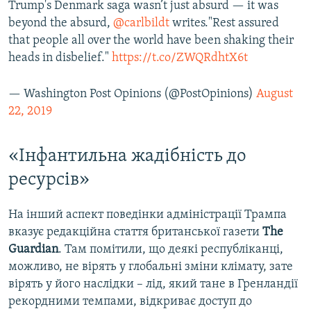
Trump's Denmark saga wasn’t just absurd — it was
beyond the absurd,
@carlbildt
writes."Rest assured
that people all over the world have been shaking their
heads in disbelief."
https://t.co/ZWQRdhtX6t
— Washington Post Opinions (@PostOpinions)
August
22, 2019
«Інфантильна жадібність до
ресурсів»
На інший аспект поведінки адміністрації Трампа
вказує редакційна стаття британської газети
The
Guardian
. Там помітили, що деякі республіканці,
можливо, не вірять у глобальні зміни клімату, зате
вірять у його наслідки – лід, який тане в Гренландії
рекордними темпами, відкриває доступ до