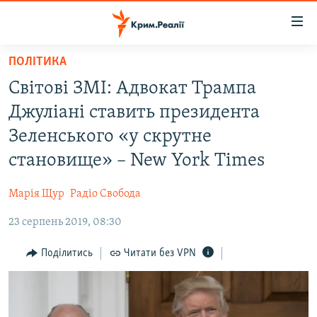
Доступність
посилання
Перейти
ПОЛІТИКА
до
НОВИНИ
Світові ЗМІ: Адвокат Трампа
основного
ВОДА.КРИМ
матеріалу
Джуліані ставить президента
ВІДЕО ТА ФОТО
Перейти
Зеленського «у скрутне
до
ПОЛІТИКА
становище» – New York Times
основної
БЛОГИ
навігації
Марія Щур
Радіо Свобода
Перейти
ПОГЛЯД
до
23 серпень 2019, 08:30
ІНТЕРВ'Ю
пошуку
ВСЕ ЗА ДЕНЬ
Поділитись
Читати без VPN
СПЕЦПРОЕКТИ
ЯК ОБІЙТИ БЛОКУВАННЯ
ДЕПОРТАЦІЯ