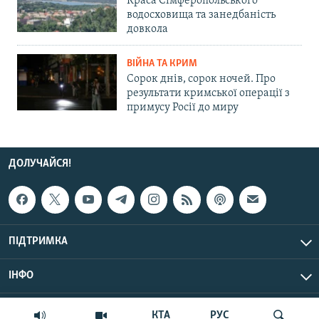
Краса Сімферопольського
водосховища та занедбаність
довкола
ВІЙНА ТА КРИМ
Сорок днів, сорок ночей. Про
результати кримської операції з
примусу Росії до миру
ДОЛУЧАЙСЯ!
ПІДТРИМКА
ІНФО
© Крим.Реалії, 2026 | Усі права застережено.
КТА
РУС