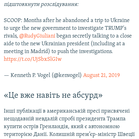
підштовхнути розслідування:
SCOOP: Months after he abandoned a trip to Ukraine
to urge the new government to investigate TRUMP's
rivals,
@RudyGiuliani
began secretly talking to a close
aide to the new Ukrainian president (including at a
meeting in Madrid) to push the investigations.
https://t.co/UjSbxSlGIw
— Kenneth P. Vogel (@kenvogel)
August 21, 2019
«Це вже навіть не абсурд»
Інші публікації в американській пресі присвячені
нещодавній невдалій спробі президента Трампа
купити острів Гренландія, який є автономною
територією Данії. Колишній прем’єр-міністр Швеції