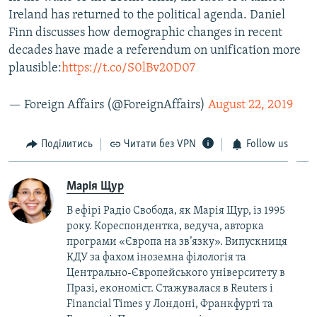
Ireland has returned to the political agenda. Daniel
Finn discusses how demographic changes in recent
decades have made a referendum on unification more
plausible:
https://t.co/S0lBv20D07
— Foreign Affairs (@ForeignAffairs)
August 22, 2019
Поділитись
Читати без VPN
Follow us
Марія Щур
В ефірі Радіо Свобода, як Марія Щур, із 1995
року. Кореспондентка, ведуча, авторка
програми «Європа на зв’язку». Випускниця
КДУ за фахом іноземна філологія та
Центрально-Європейського університету в
Празі, економіст. Стажувалася в Reuters і
Financial Times у Лондоні, Франкфурті та