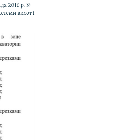
да 2016 р. №
стеми висот і