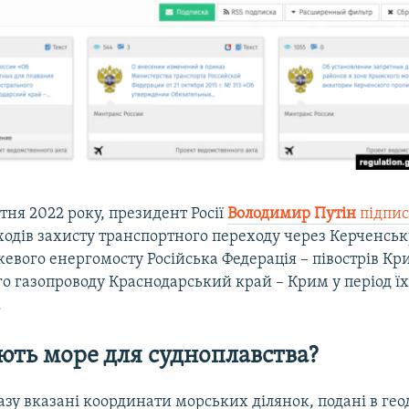
тня 2022 року, президент Росії
Володимир Путін
підпис
одів захисту транспортного переходу через Керченськ
вого енергомосту Російська Федерація – півострів Кр
о газопроводу Краснодарський край – Крим у період ї
.
ють море для судноплавства?
азу вказані координати морських ділянок, подані в ге