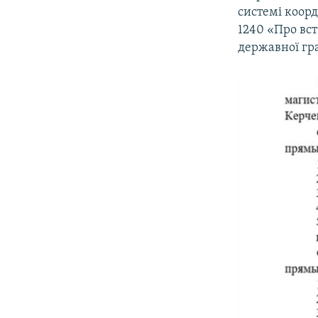
системі коорд
1240 «Про вс
державної гр