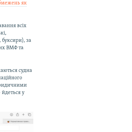
бмежень як
авання всіх
кі,
 буксири), за
ких ВМФ та
каються судна
наційного
 юридичними
 йдеться у