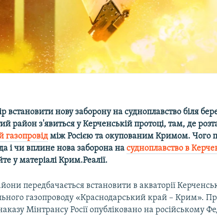
ір встановити нову заборону на судноплавство біля бер
й район з'явиться у Керченській протоці, там, де ро
й газопровід
між Росією та окупованим Кримом. Чого 
да і чи вплине нова заборона на
судноплавство в Керче
йте у матеріалі Крим.Реалії.
йони передбачається встановити в акваторії Керченськ
ального газопроводу «Краснодарський край – Крим». П
наказу Мінтрансу Росії опубліковано на російському 