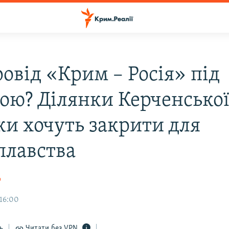
овід «Крим – Росія» під
зою? Ділянки Керченсько
ки хочуть закрити для
плавства
о
16:00
ь
Читати без VPN