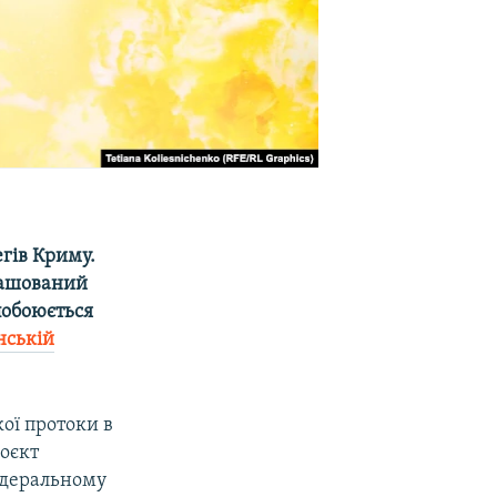
егів Криму.
зташований
побоюється
нській
ої протоки в
роєкт
Федеральному