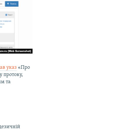
ав указ
«Про
у протоку,
им та
х
одезичній