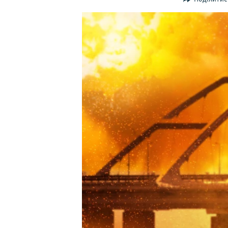
ВІДЕОУРОКИ «ELIFBE»
СВІДЧЕННЯ ОКУПАЦІЇ
УКРАЇНСЬКА ПРОБЛЕМА КРИМУ
ІНФОГРАФІКА