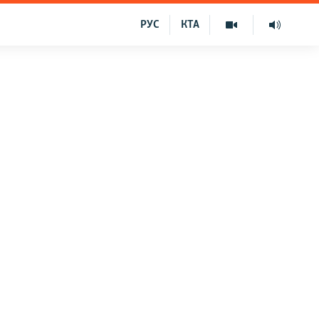
РУС
КТА
ї