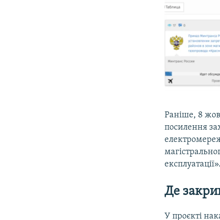
Раніше, 8 жов
посилення зах
електромереже
магістральног
експлуатації»
Де закри
У проєкті нак