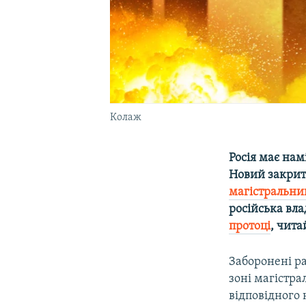
Колаж
Росія має нам
Новий закрити
магістральни
російська вла
протоці
, чита
Заборонені ра
зоні магістр
відповідного 