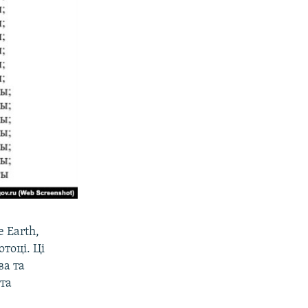
 Earth,
тоці. Ці
ва та
та