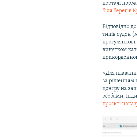
порталі норм
біля берегів 
Відповідно до
типів суден (
прогулянкові,
винятком кате
прикордонної 
«Для плавання
за рішенням 
центру на за
особами, інд
проєкті наказ