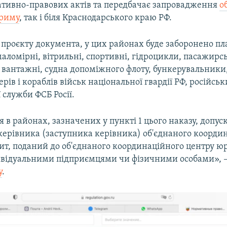
ативно-правових актів та передбачає запровадження
о
Криму
, так і біля Краснодарського краю РФ.
 проєкту документа, у цих районах буде заборонено пл
маломірні, вітрильні, спортивні, гідроцикли, пасажирсь
 вантажні, судна допоміжного флоту, бункерувальники,
рів і кораблів військ національної гвардії РФ, російсь
служби ФСБ Росії.
 в районах, зазначених у пункті 1 цього наказу, допус
керівника (заступника керівника) об'єднаного коорди
пит, поданий до об'єднаного координаційного центру
ивідуальними підприємцями чи фізичними особами», –
у
.