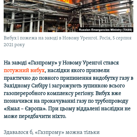
ВІДЕОУРОКИ «ELIFBE»
Русский
СВІДЧЕННЯ ОКУПАЦІЇ
Qırımtatar
УКРАЇНСЬКА ПРОБЛЕМА КРИМУ
ДОЛУЧАЙСЯ!
Вибух і пожежа на заводі в Новому Уренгої. Росія, 5 серпня
ІНФОГРАФІКА
2021 року
На заводі «Газпрому» у Новому Уренгої стався
Усі сайти RFE/RL
потужний вибух
, наслідки якого призвели
практично до повного припинення видобутку газу в
Західному Сибіру і загрожують зупинкою всього
газопереробного комплексу регіону. Вибух вже
позначився на прокачуванні газу по трубопроводу
«Ямал – Європа». При цьому віддалені наслідки не
може передбачити ніхто.
Здавалося б, «Газпрому» можна тільки