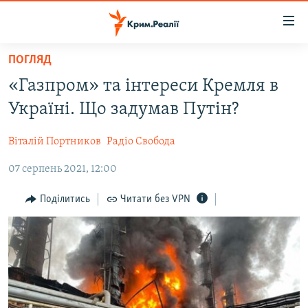
Доступність
посилання
Перейти
ПОГЛЯД
до
НОВИНИ
«Газпром» та інтереси Кремля в
основного
ВОДА.КРИМ
матеріалу
Україні. Що задумав Путін?
ВІДЕО ТА ФОТО
Перейти
до
Віталій Портников
Радіо Свобода
ПОЛІТИКА
основної
07 серпень 2021, 12:00
БЛОГИ
навігації
Перейти
ПОГЛЯД
Поділитись
Читати без VPN
до
ІНТЕРВ'Ю
пошуку
ВСЕ ЗА ДЕНЬ
СПЕЦПРОЕКТИ
ЯК ОБІЙТИ БЛОКУВАННЯ
ДЕПОРТАЦІЯ