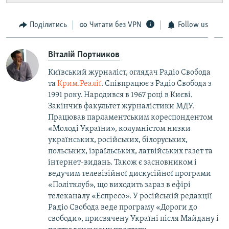
Поділитись
Читати без VPN
Follow us
Віталій Портников
Київський журналіст, оглядач Радіо Свобода
та
Крим.Реалії
. Співпрацює з Радіо Свобода з
1991 року. Народився в 1967 році в Києві.
Закінчив факультет журналістики МДУ.
Працював парламентським кореспондентом
«Молоді України», колумністом низки
українських, російських, білоруських,
польських, ізраїльських, латвійських газет та
інтернет-видань. Також є засновником і
ведучим телевізійної дискусійної програми
«Політклуб», що виходить зараз в ефірі
телеканалу «Еспресо». У російській редакції
Радіо Свобода веде програму «Дороги до
свободи», присвячену Україні після Майдану і