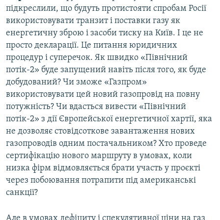
підкреслили, що будуть протистояти спробам Росії
використовувати транзит і поставки газу як
енергетичну зброю і засоби тиску на Київ. І це не
просто декларації. Це питання юридичних
процедур і суперечок. Як швидко «Північний
потік-2» буде запущений навіть після того, як буде
добудований? Чи зможе «Газпром»
використовувати цей новий газопровід на повну
потужність? Чи вдасться вивести «Північний
потік-2» з дії Європейської енергетичної хартії, яка
не дозволяє стовідсоткове завантаження нових
газопроводів одним постачальником? Хто проведе
сертифікацію нового маршруту в умовах, коли
низка фірм відмовляється брати участь у проєкті
через побоювання потрапити під американські
санкції?
Але в умовах дефіциту і спекулятивної ціни на газ