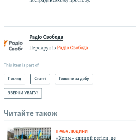
пострадянському простору.
Радіо Свобода
Передрук із
Радіо Свобода
This item is part of
Погляд
Статті
Головне за добу
ЗВЕРНИ УВАГУ!
Читайте також
ПРАВА ЛЮДИНИ
«Крим – єдиний регіон, де