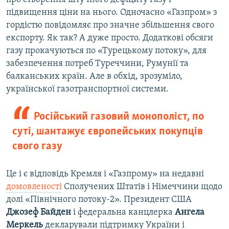
підвищення ціни на нього. Одночасно «Газпром» з
гордістю повідомляє про значне збільшення свого
експорту. Як так? А дуже просто. Додаткові обсяги
газу прокачуються по «Турецькому потоку», для
забезпечення потреб Туреччини, Румунії та
балканських країн. Але в обхід, зрозуміло,
української газотранспортної системи.
Російський газовий монополіст, по
суті, шантажує європейських покупців
свого газу
Це і є відповідь Кремля і «Газпрому» на недавні
домовленості
Сполучених Штатів і Німеччини щодо
долі «Північного потоку-2». Президент США
Джозеф Байден
і федеральна канцлерка
Ангела
Меркель
декларували підтримку України і