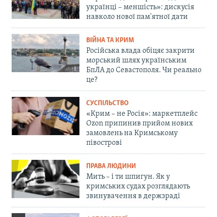
українці – меншість»: дискусія
навколо нової пам'ятної дати
ВІЙНА ТА КРИМ
Російська влада обіцяє закрити
морський шлях українським
БпЛА до Севастополя. Чи реально
це?
СУСПІЛЬСТВО
«Крим – не Росія»: маркетплейс
Ozon припинив прийом нових
замовлень на Кримському
півострові
ПРАВА ЛЮДИНИ
Мить – і ти шпигун. Як у
кримських судах розглядають
звинувачення в держзраді