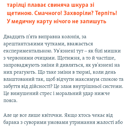
тарілці плаває свиняча шкура зі
щетиною. Смачного! Захворіли? Терпіть!
У медичну карту нічого не запишуть
Двадцять п'ята виправна колонія, за
арештантськими чутками, вважається
експериментальною. Ув'язнені тут ‒ як білі мишки
з червоними очицями. Щотижня, а то й частіше,
запроваджують зміни й дивляться, як ув'язнені на
них реагують. Що таке зміни в тюрмі, коли день
влаштований так, щоб відчути максимум спокою та
забуття від дійсності? Це злам внутрішньої системи.
Це вимушений стрес і моральний удар нижче
пояса.
Але це все лише квіточки. Якщо хтось чекає від
барака з суворими умовами утримання жалості або