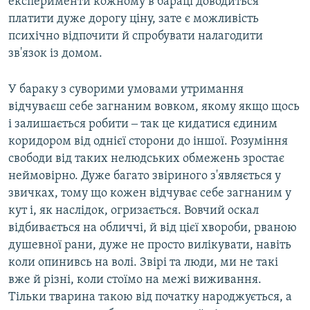
експерименти кожному в бараці доводиться
платити дуже дорогу ціну, зате є можливість
психічно відпочити й спробувати налагодити
зв'язок із домом.
У бараку з суворими умовами утримання
відчуваєш себе загнаним вовком, якому якщо щось
і залишається робити ‒ так це кидатися єдиним
коридором від однієї сторони до іншої. Розуміння
свободи від таких нелюдських обмежень зростає
неймовірно. Дуже багато звіриного з'являється у
звичках, тому що кожен відчуває себе загнаним у
кут і, як наслідок, огризається. Вовчий оскал
відбивається на обличчі, й від цієї хвороби, рваною
душевної рани, дуже не просто вилікувати, навіть
коли опинивсь на волі. Звірі та люди, ми не такі
вже й різні, коли стоїмо на межі виживання.
Тільки тварина такою від початку народжується, а