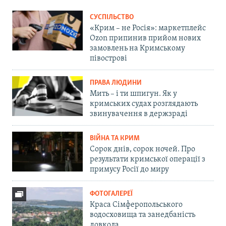
СУСПІЛЬСТВО
«Крим – не Росія»: маркетплейс
Ozon припинив прийом нових
замовлень на Кримському
півострові
ПРАВА ЛЮДИНИ
Мить – і ти шпигун. Як у
кримських судах розглядають
звинувачення в держзраді
ВІЙНА ТА КРИМ
Сорок днів, сорок ночей. Про
результати кримської операції з
примусу Росії до миру
ФОТОГАЛЕРЕЇ
Краса Сімферопольського
водосховища та занедбаність
довкола