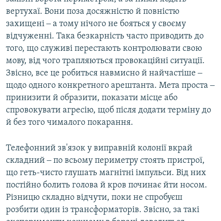
вертухаї. Вони поза досяжністю й повністю
захищені ‒ а тому нічого не бояться у своєму
відчуженні. Така безкарність часто приводить до
того, що служиві перестають контролювати свою
мову, від чого трапляються провокаційні ситуації.
Звісно, все це робиться навмисно й найчастіше ‒
щодо одного конкретного арештанта. Мета проста ‒
принизити й образити, показати місце або
спровокувати агресію, щоб після додати терміну до
й без того чималого покарання.
Телефонний зв'язок у виправній колонії вкрай
складний ‒ по всьому периметру стоять пристрої,
що геть-чисто глушать магнітні імпульси. Від них
постійно болить голова й кров починає йти носом.
Різницю складно відчути, поки не спробуєш
розбити один із трансформаторів. Звісно, за такі