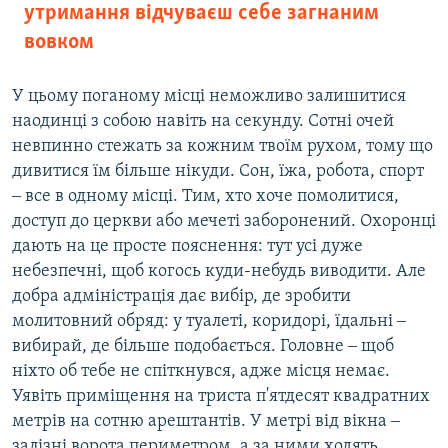
утримання відчуваєш себе загнаним
вовком
У цьому поганому місці неможливо залишитися
наодинці з собою навіть на секунду. Сотні очей
невпинно стежать за кожним твоїм рухом, тому що
дивитися їм більше нікуди. Сон, їжа, робота, спорт
‒ все в одному місці. Тим, хто хоче помолитися,
доступ до церкви або мечеті заборонений. Охоронці
дають на це просте пояснення: тут усі дуже
небезпечні, щоб когось куди-небудь виводити. Але
добра адміністрація дає вибір, де зробити
молитовний обряд: у туалеті, коридорі, їдальні ‒
вибирай, де більше подобається. Головне ‒ щоб
ніхто об тебе не спіткнувся, адже місця немає.
Уявіть приміщення на триста п'ятдесят квадратних
метрів на сотню арештантів. У метрі від вікна ‒
залізні ворота периметром, а за ними ходять