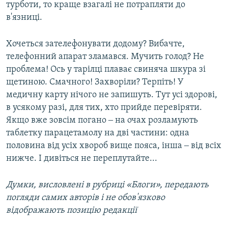
турботи, то краще взагалі не потрапляти до
в'язниці.
Хочеться зателефонувати додому? Вибачте,
телефонний апарат зламався. Мучить голод? Не
проблема! Ось у тарілці плаває свиняча шкура зі
щетиною. Смачного! Захворіли? Терпіть! У
медичну карту нічого не запишуть. Тут усі здорові,
в усякому разі, для тих, хто прийде перевіряти.
Якщо вже зовсім погано ‒ на очах розламують
таблетку парацетамолу на дві частини: одна
половина від усіх хвороб вище пояса, інша ‒ від всіх
нижче. І дивіться не переплутайте...
Думки, висловлені в рубриці «Блоги», передають
погляди самих авторів і не обов'язково
відображають позицію редакції