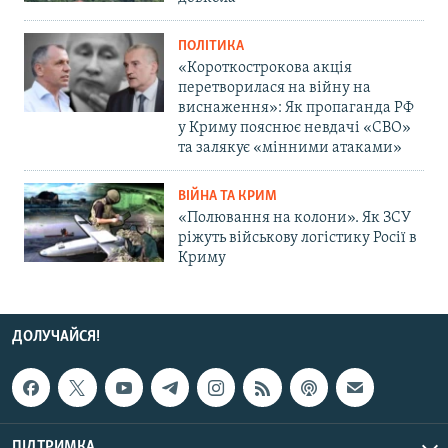
ПОЛІТИКА
«Короткострокова акція
перетворилася на війну на
виснаження»: Як пропаганда РФ
у Криму пояснює невдачі «СВО»
та залякує «мінними атаками»
ВІЙНА ТА КРИМ
«Полювання на колони». Як ЗСУ
ріжуть військову логістику Росії в
Криму
ДОЛУЧАЙСЯ!
ПІДТРИМКА