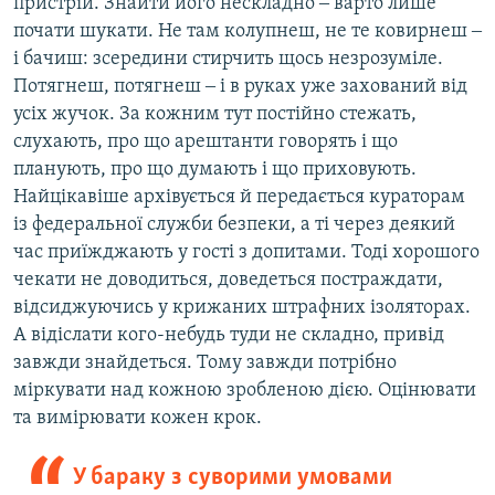
пристрій. Знайти його нескладно ‒ варто лише
почати шукати. Не там колупнеш, не те ковирнеш ‒
і бачиш: зсередини стирчить щось незрозуміле.
Потягнеш, потягнеш ‒ і в руках уже захований від
усіх жучок. За кожним тут постійно стежать,
слухають, про що арештанти говорять і що
планують, про що думають і що приховують.
Найцікавіше архівується й передається кураторам
із федеральної служби безпеки, а ті через деякий
час приїжджають у гості з допитами. Тоді хорошого
чекати не доводиться, доведеться постраждати,
відсиджуючись у крижаних штрафних ізоляторах.
А відіслати кого-небудь туди не складно, привід
завжди знайдеться. Тому завжди потрібно
міркувати над кожною зробленою дією. Оцінювати
та вимірювати кожен крок.
У бараку з суворими умовами