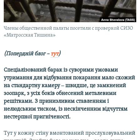
ВІДЕОУРОКИ «ELIFBE»
Русский
СВІДЧЕННЯ ОКУПАЦІЇ
Qırımtatar
УКРАЇНСЬКА ПРОБЛЕМА КРИМУ
Члены общественной палаты посетили с проверкой СИЗО
«Матросская Тишина»
ДОЛУЧАЙСЯ!
ІНФОГРАФІКА
(Попердній блог –
тут
)
Усі сайти RFE/RL
Спеціалізований барак із суворими умовами
утримання для відбування покарання мало схожий
на стандартну камеру ‒ швидше, це замкнений
зоопарк, з усіх боків обнесений металевими
решітками. З принизливим ставленням і
нелюдським тиском, із нескінченним відчуттям
нестерпної пригніченості.
Тут у кожну стіну вмонтований прослуховувальний