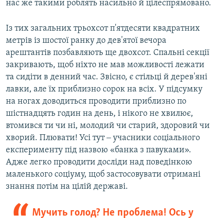
нас же такими роблять насильно й цілеспрямовано.
Із тих загальних трьохсот п'ятдесяти квадратних
метрів із шостої ранку до дев'ятої вечора
арештантів позбавляють ще двохсот. Спальні секції
закривають, щоб ніхто не мав можливості лежати
та сидіти в денний час. Звісно, є стільці й дерев'яні
лавки, але їх приблизно сорок на всіх. У підсумку
на ногах доводиться проводити приблизно по
шістнадцять годин на день, і нікого не хвилює,
втомився ти чи ні, молодий чи старий, здоровий чи
хворий. Плювати! Усі тут ‒ учасники соціального
експерименту під назвою «банка з павуками».
Адже легко проводити досліди над поведінкою
маленького соціуму, щоб застосовувати отримані
знання потім на цілій державі.
Мучить голод? Не проблема! Ось у