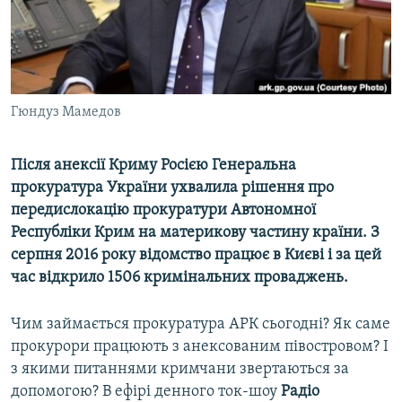
ВІДЕОУРОКИ «ELIFBE»
Русский
СВІДЧЕННЯ ОКУПАЦІЇ
Qırımtatar
УКРАЇНСЬКА ПРОБЛЕМА КРИМУ
ДОЛУЧАЙСЯ!
Гюндуз Мамедов
ІНФОГРАФІКА
Після анексії Криму Росією Генеральна
прокуратура України ухвалила рішення про
Усі сайти RFE/RL
передислокацію прокуратури Автономної
Республіки Крим на материкову частину країни. З
серпня 2016 року відомство працює в Києві і за цей
час відкрило 1506 кримінальних проваджень.
Чим займається прокуратура АРК сьогодні? Як саме
прокурори працюють з анексованим півостровом? І
з якими питаннями кримчани звертаються за
допомогою? В ефірі денного ток-шоу
Радіо