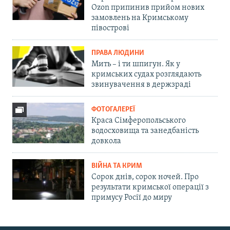
Ozon припинив прийом нових
замовлень на Кримському
півострові
ПРАВА ЛЮДИНИ
Мить – і ти шпигун. Як у
кримських судах розглядають
звинувачення в держзраді
ФОТОГАЛЕРЕЇ
Краса Сімферопольського
водосховища та занедбаність
довкола
ВІЙНА ТА КРИМ
Сорок днів, сорок ночей. Про
результати кримської операції з
примусу Росії до миру