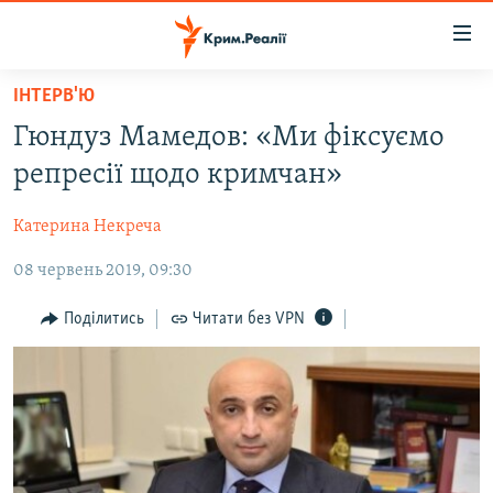
Доступність
посилання
Перейти
ІНТЕРВ'Ю
до
НОВИНИ
Гюндуз Мамедов: «Ми фіксуємо
основного
ВОДА.КРИМ
матеріалу
репресії щодо кримчан»
ВІДЕО ТА ФОТО
Перейти
до
Катерина Некреча
ПОЛІТИКА
основної
08 червень 2019, 09:30
БЛОГИ
навігації
Перейти
ПОГЛЯД
Поділитись
Читати без VPN
до
ІНТЕРВ'Ю
пошуку
ВСЕ ЗА ДЕНЬ
СПЕЦПРОЕКТИ
ЯК ОБІЙТИ БЛОКУВАННЯ
ДЕПОРТАЦІЯ