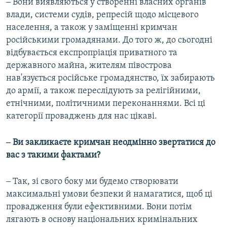
‒ Вони виявляються у створенні власних органів
влади, системи судів, репресій щодо місцевого
населення, а також у заміщенні кримчан
російськими громадянами. До того ж, до сьогодні
відбувається експропріація приватного та
державного майна, жителям півострова
нав'язується російське громадянство, їх забирають
до армії, а також переслідують за релігійними,
етнічними, політичними переконаннями. Всі ці
категорії проваджень для нас цікаві.
‒ Ви закликаєте кримчан неодмінно звертатися до
вас з такими фактами?
‒ Так, зі свого боку ми будемо створювати
максимальні умови безпеки й намагатися, щоб ці
провадження були ефективними. Вони потім
лягають в основу національних кримінальних