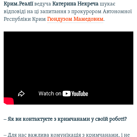
Крим.Реалії
ведуча
Катерина Некреча
шукає
відповіді на ці запитання з прокурором Автономної
Республіки Крим
Гюндузом Мамедовим
.
‒ Як ви контактуєте з кримчанами у своїй роботі?
‒ Для нас важлива комунікація з кримчанами, і не