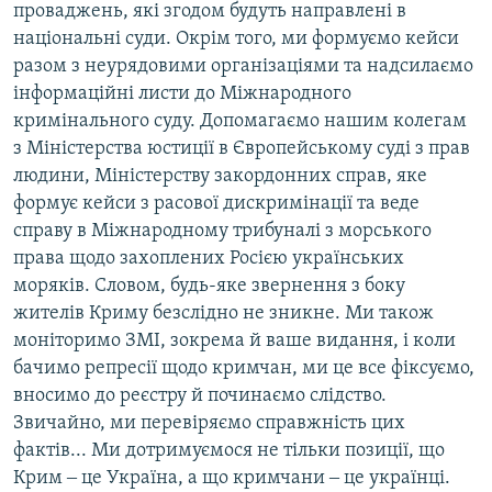
проваджень, які згодом будуть направлені в
національні суди. Окрім того, ми формуємо кейси
разом з неурядовими організаціями та надсилаємо
інформаційні листи до Міжнародного
кримінального суду. Допомагаємо нашим колегам
з Міністерства юстиції в Європейському суді з прав
людини, Міністерству закордонних справ, яке
формує кейси з расової дискримінації та веде
справу в Міжнародному трибуналі з морського
права щодо захоплених Росією українських
моряків. Словом, будь-яке звернення з боку
жителів Криму безслідно не зникне. Ми також
моніторимо ЗМІ, зокрема й ваше видання, і коли
бачимо репресії щодо кримчан, ми це все фіксуємо,
вносимо до реєстру й починаємо слідство.
Звичайно, ми перевіряємо справжність цих
фактів... Ми дотримуємося не тільки позиції, що
Крим ‒ це Україна, а що кримчани ‒ це українці.