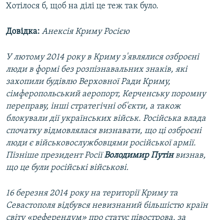
Хотілося б, щоб на ділі це теж так було.
Довідка:
Анексія Криму Росією
У лютому 2014 року в Криму з'являлися озброєні
люди в формі без розпізнавальних знаків, які
захопили будівлю Верховної Ради Криму,
сімферопольський аеропорт, Керченську поромну
переправу, інші стратегічні об'єкти, а також
блокували дії українських військ. Російська влада
спочатку відмовлялася визнавати, що ці озброєні
люди є військовослужбовцями російської армії.
Пізніше президент Росії
Володимир Путін
визнав,
що це були російські військові.
16 березня 2014 року на території Криму та
Севастополя відбувся невизнаний більшістю країн
світу «референдум» про статус півострова, за