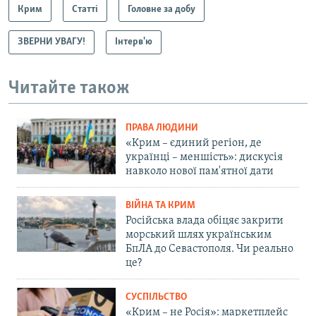
Крим
Статті
Головне за добу
ЗВЕРНИ УВАГУ!
Інтерв'ю
Читайте також
ПРАВА ЛЮДИНИ
«Крим – єдиний регіон, де
українці – меншість»: дискусія
навколо нової пам'ятної дати
ВІЙНА ТА КРИМ
Російська влада обіцяє закрити
морський шлях українським
БпЛА до Севастополя. Чи реально
це?
СУСПІЛЬСТВО
«Крим – не Росія»: маркетплейс