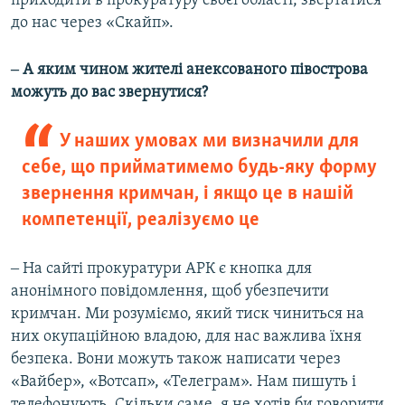
приходити в прокуратуру своєї області, звертатися
до нас через «Скайп».
‒ А яким чином жителі анексованого півострова
можуть до вас звернутися?
У наших умовах ми визначили для
себе, що прийматимемо будь-яку форму
звернення кримчан, і якщо це в нашій
компетенції, реалізуємо це
‒ На сайті прокуратури АРК є кнопка для
анонімного повідомлення, щоб убезпечити
кримчан. Ми розуміємо, який тиск чиниться на
них окупаційною владою, для нас важлива їхня
безпека. Вони можуть також написати через
«Вайбер», «Вотсап», «Телеграм». Нам пишуть і
телефонують. Скільки саме, я не хотів би говорити,