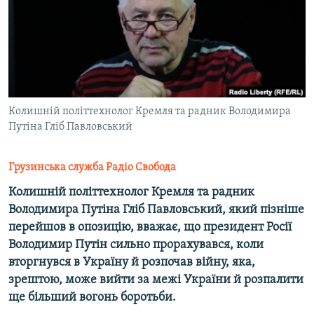
ВІДЕОУРОКИ «ELIFBE»
Русский
СВІДЧЕННЯ ОКУПАЦІЇ
Qırımtatar
УКРАЇНСЬКА ПРОБЛЕМА КРИМУ
ДОЛУЧАЙСЯ!
ІНФОГРАФІКА
Колишній політтехнолог Кремля та радник Володимира
Путіна Гліб Павловський
Усі сайти RFE/RL
Грузинська служба Радіо Свобода
Колишній політтехнолог Кремля та радник
Володимира Путіна Гліб Павловський, який пізніше
перейшов в опозицію, вважає, що президент Росії
Володимир Путін сильно прорахувався, коли
вторгнувся в Україну й розпочав війну, яка,
зрештою, може вийти за межі України й розпалити
ще більший вогонь боротьби.