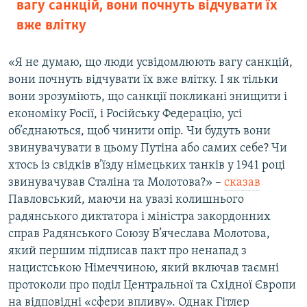
вагу санкцій, вони почнуть відчувати їх
вже влітку
«Я не думаю, що люди усвідомлюють вагу санкцій,
вони почнуть відчувати їх вже влітку. І як тільки
вони зрозуміють, що санкції покликані знищити і
економіку Росії, і Російську Федерацію, усі
об’єднаються, щоб чинити опір. Чи будуть вони
звинувачувати в цьому Путіна або самих себе? Чи
хтось із свідків в’їзду німецьких танків у 1941 році
звинувачував Сталіна та Молотова?» –
сказав
Павловський, маючи на увазі колишнього
радянського диктатора і міністра закордонних
справ Радянського Союзу В’ячеслава Молотова,
який першим підписав пакт про ненапад з
нацистською Німеччиною, який включав таємні
протоколи про поділ Центральної та Східної Європи
на відповідні «сфери впливу». Однак Гітлер