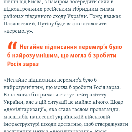
північ від Києва, з наміром зосередити сили в
підконтрольних російським гібридним силам
районах південного сходу України. Тому, вважає
Павловський, Путіну буде важко оголосити
«перемогу».
Негайне підписання перемир’я було
б найрозумнішим, що могла б зробити
Росія зараз
«Негайне підписання перемир’я було б
найрозумнішим, що могла б зробити Росія зараз.
Вона могла б отримати статус нейтралітету
України, але в цій ситуації це майже нічого. Щодо
«демілітаризації», яка стала гаслом пропаганди,
масштабів нанесеної українській військовій
інфраструктурі шкоди достатньо, щоб стверджувати
досягнення мети з «демілітаризації». Росія