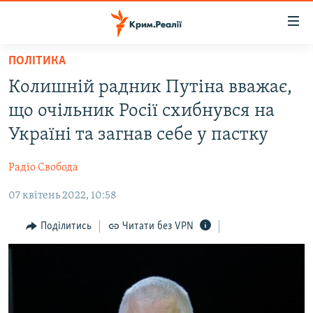
Доступність
посилання
Перейти
ПОЛІТИКА
до
НОВИНИ
Колишній радник Путіна вважає,
основного
ВОДА.КРИМ
матеріалу
що очільник Росії схибнувся на
ВІДЕО ТА ФОТО
Перейти
Україні та загнав себе у пастку
до
ПОЛІТИКА
основної
Радіо Свобода
БЛОГИ
навігації
Перейти
07 квітень 2022, 10:58
ПОГЛЯД
до
ІНТЕРВ'Ю
Поділитись
Читати без VPN
пошуку
ВСЕ ЗА ДЕНЬ
СПЕЦПРОЕКТИ
ЯК ОБІЙТИ БЛОКУВАННЯ
ДЕПОРТАЦІЯ