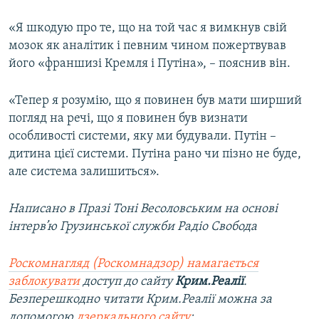
«Я шкодую про те, що на той час я вимкнув свій
мозок як аналітик і певним чином пожертвував
його «франшизі Кремля і Путіна», – пояснив він.
«Тепер я розумію, що я повинен був мати ширший
погляд на речі, що я повинен був визнати
особливості системи, яку ми будували. Путін –
дитина цієї системи. Путіна рано чи пізно не буде,
але система залишиться».
Написано в Празі Тоні Весоловським на основі
інтерв’ю Грузинської служби Радіо Свобода
Роскомнагляд (Роскомнадзор) намагається
заблокувати
доступ до сайту
Крим.Реалії
.
Безперешкодно читати Крим.Реалії можна за
допомогою
дзеркального сайту
: