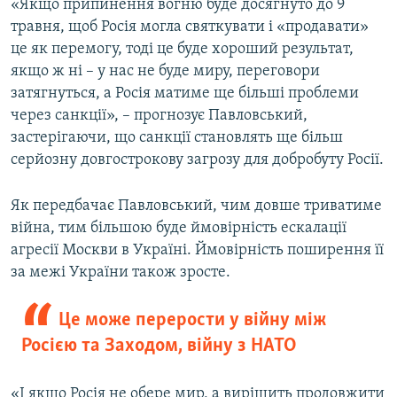
«Якщо припинення вогню буде досягнуто до 9
травня, щоб Росія могла святкувати і «продавати»
це як перемогу, тоді це буде хороший результат,
якщо ж ні – у нас не буде миру, переговори
затягнуться, а Росія матиме ще більші проблеми
через санкції», – прогнозує Павловський,
застерігаючи, що санкції становлять ще більш
серйозну довгострокову загрозу для добробуту Росії.
Як передбачає Павловський, чим довше триватиме
війна, тим більшою буде ймовірність ескалації
агресії Москви в Україні. Ймовірність поширення її
за межі України також зросте.
Це може перерости у війну між
Росією та Заходом, війну з НАТО
«І якщо Росія не обере мир, а вирішить продовжити