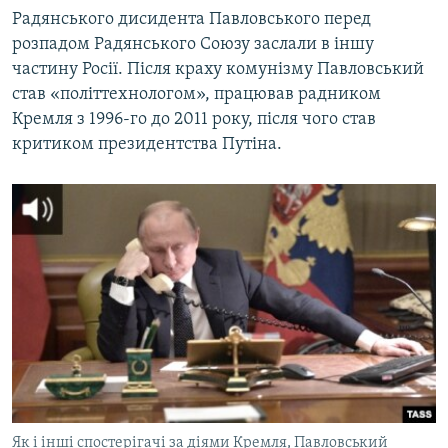
Радянського дисидента Павловського перед
розпадом Радянського Союзу заслали в іншу
частину Росії. Після краху комунізму Павловський
став «політтехнологом», працював радником
Кремля з 1996-го до 2011 року, після чого став
критиком президентства Путіна.
Як і інші спостерігачі за діями Кремля, Павловський