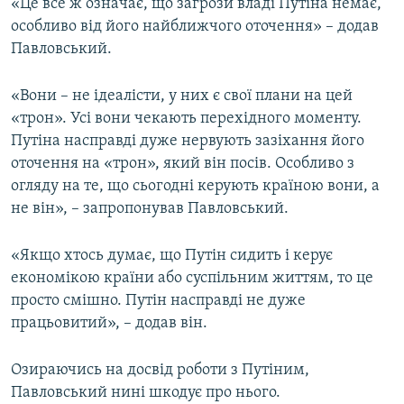
«Це все ж означає, що загрози владі Путіна немає,
особливо від його найближчого оточення» – додав
Павловський.
«Вони – не ідеалісти, у них є свої плани на цей
«трон». Усі вони чекають перехідного моменту.
Путіна насправді дуже нервують зазіхання його
оточення на «трон», який він посів. Особливо з
огляду на те, що сьогодні керують країною вони, а
не він», – запропонував Павловський.
«Якщо хтось думає, що Путін сидить і керує
економікою країни або суспільним життям, то це
просто смішно. Путін насправді не дуже
працьовитий», – додав він.
Озираючись на досвід роботи з Путіним,
Павловський нині шкодує про нього.