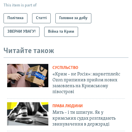
This item is part of
Політика
Статті
Головне за добу
ЗВЕРНИ УВАГУ!
Війна та Крим
Читайте також
СУСПІЛЬСТВО
«Крим – не Росія»: маркетплейс
Ozon припинив прийом нових
замовлень на Кримському
півострові
ПРАВА ЛЮДИНИ
Мить – і ти шпигун. Як у
кримських судах розглядають
звинувачення в держзраді