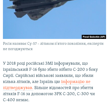
Росія називає Су-57 – літаком п'ятого покоління, експерти
не погоджуються
У 2018 році російські ЗМІ інформували, що
ізраїльський F-16 було збито нібито С-200 з боку
Сирії. Сирійські військові заявляли, що збили
кілька літаків, але Ізраїль цю
інформацію не
підтверджував.
Більше відомостей про збиття
літаків F-16 за допомогою ЗРК С-200, С-300 чи
С-400 немає.