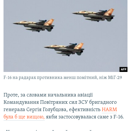
F-16 на радарах противника менш помітний, ніж МіГ-29
Проте, за словами начальника авіації
Командування Повітряних сил ЗСУ бригадного
генерала Сергія Голубцова, ефективність
HARM
була б ще вищою,
якби застосовувалася саме з F-16.