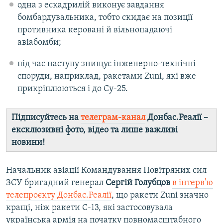
одна з ескадрилій виконує завдання
бомбардувальника, тобто скидає на позиції
противника керовані й вільнопадаючі
авіабомби;
під час наступу знищує інженерно-технічні
споруди, наприклад, ракетами Zuni, які вже
прикріплюються і до Су-25.
Підписуйтесь на
телеграм-канал
Донбас.Реалії –
ексклюзивні фото, відео та лише важливі
новини!
Начальник авіації Командування Повітряних сил
ЗСУ бригадний генерал
Сергій Голубцов
в інтерв'ю
телепроєкту Донбас.Реалії
, що ракети Zuni значно
кращі, ніж ракети С-13, які застосовувала
українська армія на початку повномасштабного