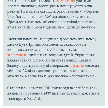
втрати Росії у війні в межах
15-20 тисяч
убитими.
Кремль називає у десять разів меншу цифру, хоча
речник Путіна визнав, що втрати «значні». У березні
Україна заявила про 1300 загиблих захисників.
Президент Зеленський сказав, що співвідношення
втрат України і Росії у цій війні – «один до десяти».
Після звільнення Київщини від російських військ у
містах Буча, Ірпінь, Гостомель та селах області
виявили факти масових убивств, катувань та
зґвалтувань
цивільних, зокрема дітей. Українська
влада заявила, що Росія чинить геноцид. Країни
Заходу беруть участь у підтвердженні
фактів
масових
убивств. РФ відкидає звинувачення у воєнних
злочинах, а вбивства у Бучі називає «постановкою».
Станом на 10 квітня ООН підтвердила загибель 1793
людей та поранення 2439 цивільних внаслідок війни
Росії проти Україні.