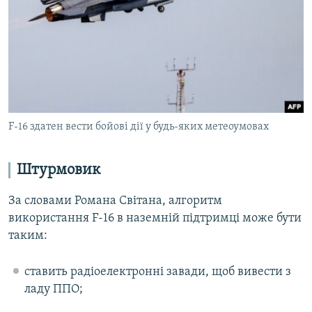
F-16 здатен вести бойові дії у будь-яких метеоумовах
Штурмовик
За словами Романа Світана, алгоритм
використання F-16 в наземній підтримці може бути
таким:
ставить радіоелектронні завади, щоб вивести з
ладу ППО;