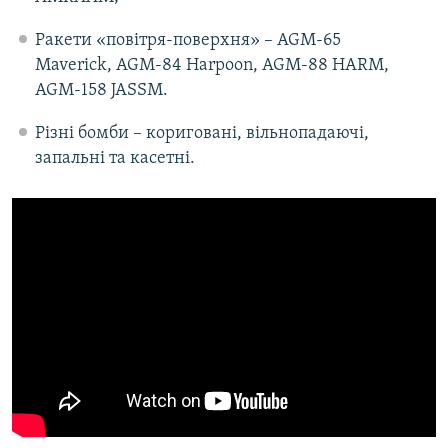
Ракети «повітря-поверхня» – AGM-65
Maverick, AGM-84 Harpoon, AGM-88 HARM,
AGM-158 JASSM.
Різні бомби – кориговані, вільнопадаючі,
запальні та касетні.