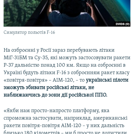
Симулятор польотів F-16
На озброєнні у Росії зараз перебувають літаки
МіГ-31БМ та Су-35, які можуть застосовувати ракети
Р-37 дальністю понад 100 км. Якщо на озброєнні в
Україні будуть літаки F-16 з озброєнням ракет класу
«повітря-повітря» – АІМ-120, – то
українські пілоти
зможуть збивати російські літаки, не
наближаючись до зони дії російської ППО.
«Якби нам просто-напросто платформу, яка
спроможна застосувати, наприклад, американські
ракети повітря-повітря AIM-120 – у них дальність
близько 180 кілометрів – ми б просто не допустили