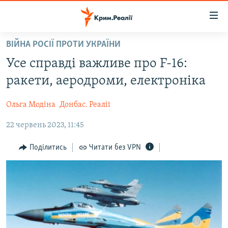
Доступність
посилання
Перейти
ВІЙНА РОСІЇ ПРОТИ УКРАЇНИ
до
НОВИНИ
Усе справді важливе про F-16:
основного
ВОДА.КРИМ
матеріалу
ракети, аеродроми, електроніка
ВІДЕО ТА ФОТО
Перейти
до
Ольга Модіна
Донбас. Реалії
ПОЛІТИКА
основної
22 червень 2023, 11:45
БЛОГИ
навігації
Перейти
ПОГЛЯД
Поділитись
Читати без VPN
до
ІНТЕРВ'Ю
пошуку
ВСЕ ЗА ДЕНЬ
СПЕЦПРОЕКТИ
ЯК ОБІЙТИ БЛОКУВАННЯ
ДЕПОРТАЦІЯ