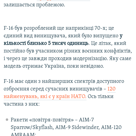
залишається проблемою.
F-16 був розроблений ще наприкінці 70-х; це
єдиний вид винищувача, який було випущено
у
кількості близько 5 тисяч одиниць
. Це літак, який
постійно був учасником різних воєнних конфліктів,
і через це завжди проходив модернізацію. Яку саме
модель отримає Україна, поки невідомо.
F-16 має один з найширших спектрів доступного
озброєння серед сучасних винищувачів –
120
найменувань, які є у країн НАТО.
Ось тільки
частина з них:
Ракети «повітря-повітря» – AIM-7
Sparrow/Skyflash, AIM-9 Sidewinder, AIM-120
AMRAAM;