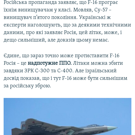
Російська пропаганда заявляє, що F-16 програє
їхнім винищувачам у класі. Мовляв, Су-57 –
винищувач п’ятого покоління. Українські ж
експерти наголошують, що за деякими технічними
даними, про які заявляє Росія, цей літак, може, і
дещо сильніший, але доказів цьому немає.
Єдине, що зараз точно може протиставити F-16
Росія – це
надпотужне ППО.
Літаки можна збити
завдяки ЗРК С-300 та С-400. Але ізраїльський
досвід показав, що і тут F-16 може бути сильнішим
за російську зброю.