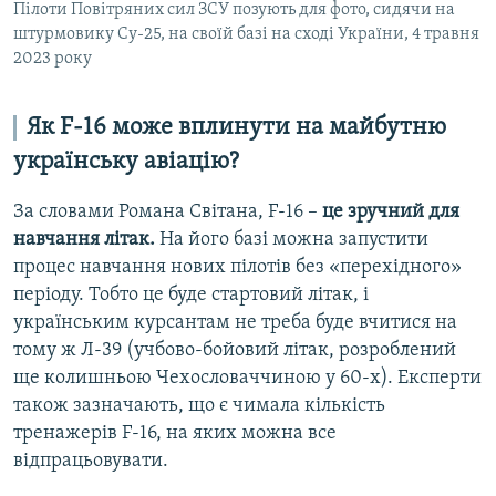
Пілоти Повітряних сил ЗСУ позують для фото, сидячи на
штурмовику Су-25, на своїй базі на сході України, 4 травня
2023 року
Як F-16 може вплинути на майбутню
українську авіацію?
За словами Романа Світана, F-16 –
це зручний для
навчання літак.
На його базі можна запустити
процес навчання нових пілотів без «перехідного»
періоду. Тобто це буде стартовий літак, і
українським курсантам не треба буде вчитися на
тому ж Л-39 (учбово-бойовий літак, розроблений
ще колишньою Чехословаччиною у 60-х). Експерти
також зазначають, що є чимала кількість
тренажерів F-16, на яких можна все
відпрацьовувати.