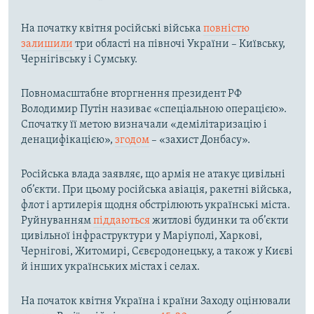
На початку квітня російські війська
повністю
залишили
три області на півночі України – Київську,
Чернігівську і Сумську.
Повномасштабне вторгнення президент РФ
Володимир Путін називає «спеціальною операцією».
Спочатку її метою визначали «демілітаризацію і
денацифікацією»,
згодом
– «захист Донбасу».
Російська влада заявляє, що армія не атакує цивільні
об’єкти. При цьому російська авіація, ракетні війська,
флот і артилерія щодня обстрілюють українські міста.
Руйнуванням
піддаються
житлові будинки та об’єкти
цивільної інфраструктури у Маріуполі, Харкові,
Чернігові, Житомирі, Сєвєродонецьку, а також у Києві
й інших українських містах і селах.
На початок квітня Україна і країни Заходу оцінювали