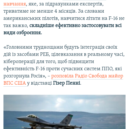
навчання
, яке, за підрахунками експертів,
триватиме не менше 4 місяців. За словами
американських пілотів, навчитися літати на F-16 не
так важко,
складніше ефективно застосовувати всі
види озброєння.
«Головними труднощами будуть інтеграція своїх
дій із засобами РЕБ, цілевказання в реальному часі,
кібероперації для того, щоб підвищити
ефективність F-16 проти сучасних систем ППО, які
розгорнула Росія», –
розповіла Радіо Свобода майор
ВПС США
у відставці
Гізер Пенні
.