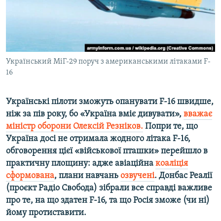
ВІДЕОУРОКИ «ELIFBE»
Русский
СВІДЧЕННЯ ОКУПАЦІЇ
Qırımtatar
УКРАЇНСЬКА ПРОБЛЕМА КРИМУ
ДОЛУЧАЙСЯ!
Український МіГ-29 поруч з американськими літаками F-
ІНФОГРАФІКА
16
Українські пілоти зможуть опанувати F-16 швидше,
Усі сайти RFE/RL
ніж за пів року, бо «Україна вміє дивувати»,
вважає
міністр оборони Олексій Резніков.
Попри те, що
Україна досі не отримала жодного літака F-16,
обговорення цієї «військової пташки» перейшло в
практичну площину: адже авіаційна
коаліція
сформована
, плани навчань
озвучені
. Донбас Реалії
(проєкт Радіо Свобода) зібрали все справді важливе
про те,
на що здатен
F-16, та що Росія зможе (чи ні)
йому протиставити.