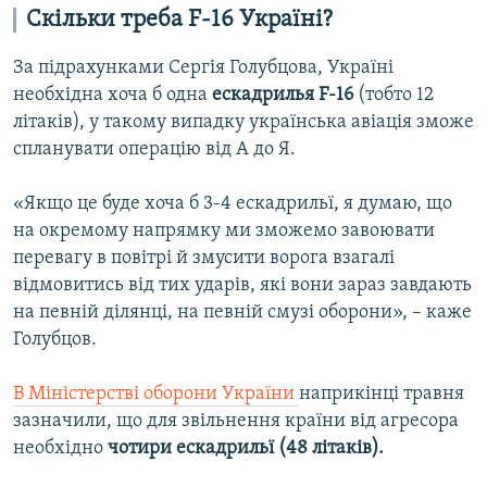
Скільки треба F-16 Україні?
За підрахунками Сергія Голубцова, Україні
необхідна хоча б одна
ескадрилья F-16
(тобто 12
літаків), у такому випадку українська авіація зможе
спланувати операцію від А до Я.
«Якщо це буде хоча б 3-4 ескадрильї, я думаю, що
на окремому напрямку ми зможемо завоювати
перевагу в повітрі й змусити ворога взагалі
відмовитись від тих ударів, які вони зараз завдають
на певній ділянці, на певній смузі оборони», – каже
Голубцов.
В Міністерстві оборони України
наприкінці травня
зазначили, що для звільнення країни від агресора
необхідно
чотири ескадрильї (48 літаків).