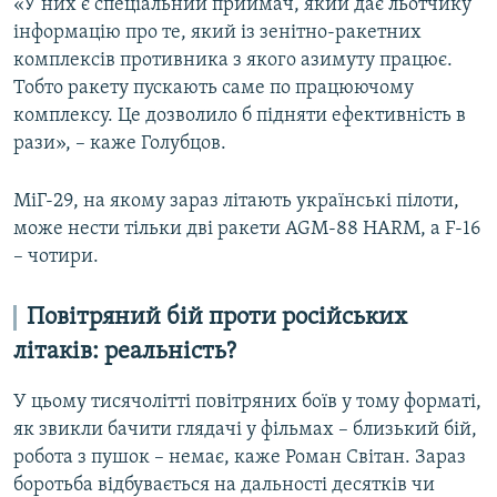
«У них є спеціальний приймач, який дає льотчику
інформацію про те, який із зенітно-ракетних
комплексів противника з якого азимуту працює.
Тобто ракету пускають саме по працюючому
комплексу. Це дозволило б підняти ефективність в
рази», – каже Голубцов.
МіГ-29, на якому зараз літають українські пілоти,
може нести тільки дві ракети AGM-88 HARM, а F-16
– чотири.
Повітряний бій проти російських
літаків: реальність?
У цьому тисячолітті повітряних боїв у тому форматі,
як звикли бачити глядачі у фільмах – близький бій,
робота з пушок – немає, каже Роман Світан. Зараз
боротьба відбувається на дальності десятків чи