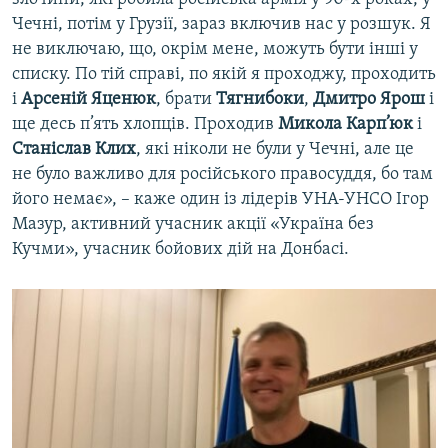
Чечні, потім у Грузії, зараз включив нас у розшук. Я
не виключаю, що, окрім мене, можуть бути інші у
списку. По тій справі, по якій я проходжу, проходить
і
Арсеній Яценюк
, брати
Тягнибоки
,
Дмитро Ярош
і
ще десь п’ять хлопців. Проходив
Микола Карп’юк
і
Станіслав Клих
, які ніколи не були у Чечні, але це
не було важливо для російського правосуддя, бо там
його немає», – каже один із лідерів УНА-УНСО Ігор
Мазур, активний учасник акції «Україна без
Кучми», учасник бойових дій на Донбасі.