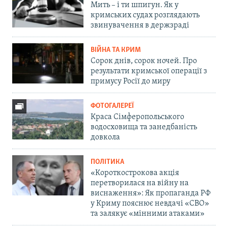
Мить – і ти шпигун. Як у
кримських судах розглядають
звинувачення в держзраді
ВІЙНА ТА КРИМ
Сорок днів, сорок ночей. Про
результати кримської операції з
примусу Росії до миру
ФОТОГАЛЕРЕЇ
Краса Сімферопольського
водосховища та занедбаність
довкола
ПОЛІТИКА
«Короткострокова акція
перетворилася на війну на
виснаження»: Як пропаганда РФ
у Криму пояснює невдачі «СВО»
та залякує «мінними атаками»