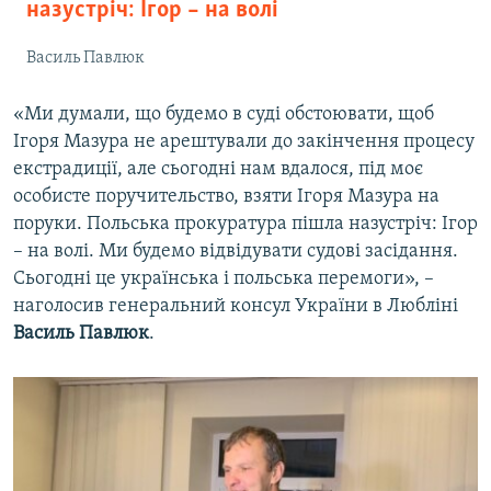
назустріч: Ігор – на волі
Василь Павлюк
«Ми думали, що будемо в суді обстоювати, щоб
Ігоря Мазура не арештували до закінчення процесу
екстрадиції, але сьогодні нам вдалося, під моє
особисте поручительство, взяти Ігоря Мазура на
поруки. Польська прокуратура пішла назустріч: Ігор
– на волі. Ми будемо відвідувати судові засідання.
Сьогодні це українська і польська перемоги», –
наголосив генеральний консул України в Любліні
Василь Павлюк
.