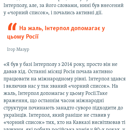
Інтерполу, але, за його словами, нині був внесений
у «чорний список», і почались активні дії.
На жаль, Інтерпол допомагає у
цьому Росії
Ігор Мазур
«Я був у базі Інтерполу з 2014 року, просто він не
давав хід. Останні місяці Росія почала активно
працювати на міжнародному рівні. Інтерпол здався
і включив нас у так званий «чорний список». На
жаль, Інтерпол допомагає у цьому Росії.Таке
враження, що останнім часом міжнародні
структури починають занадто суворо підходити до
українців. Інтерпол, який раніше не ставив у
«чорний список» тих, хто на Кавказі висвітлював ті
злочини, які робила російська армія у 90-х роках, у