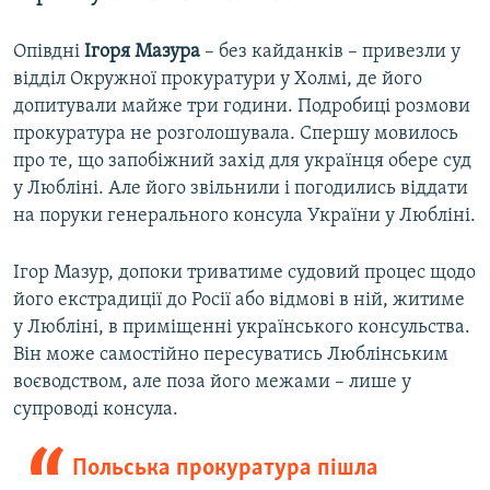
Опівдні
Ігоря Мазура
– без кайданків – привезли у
відділ Окружної прокуратури у Холмі, де його
допитували майже три години. Подробиці розмови
прокуратура не розголошувала. Спершу мовилось
про те, що запобіжний захід для українця обере суд
у Любліні. Але його звільнили і погодились віддати
на поруки генерального консула України у Любліні.
Ігор Мазур, допоки триватиме судовий процес щодо
його екстрадиції до Росії або відмові в ній, житиме
у Любліні, в приміщенні українського консульства.
Він може самостійно пересуватись Люблінським
воєводством, але поза його межами – лише у
супроводі консула.
Польська прокуратура пішла