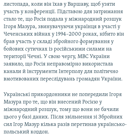
листопада, коли він їхав у Варшаву, щоб узяти
участь у конференції. Підставою для затримання
стало те, що Росія подала у міжнародний розшук
Ігоря Мазура, звинувачуючи українця в участі у
Чеченських війнах у 1994–2000 роках, нібито він
брав участь у складі збройного формування у
бойових сутичках із російськими силами на
території Чечні. У свою чергу, МВС України
заявило, що Росія неправомірно використала
канали й інструменти Інтерполу для політично
вмотивованих переслідувань громадян України.
Українські прикордонники не попередили Ігоря
Мазура про те, що він внесений Росією у
міжнародний розшук, тому що вони не бачили
цього у базі даних. Після звільнення зі Збройних
сил Ігор Мазур кілька разів перетинав українсько-
польський кордон.