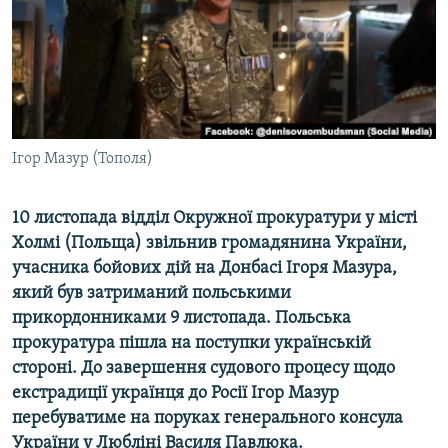
ВІДЕОУРОКИ «ELIFBE»
Русский
СВІДЧЕННЯ ОКУПАЦІЇ
Qırımtatar
УКРАЇНСЬКА ПРОБЛЕМА КРИМУ
ДОЛУЧАЙСЯ!
ІНФОГРАФІКА
Ігор Мазур (Тополя)
10 листопада відділ Окружної прокуратури у місті
Усі сайти RFE/RL
Холмі (Польща) звільнив громадянина України,
учасника бойових дій на Донбасі Ігоря Мазура,
який був затриманий польськими
прикордонниками 9 листопада. Польська
прокуратура пішла на поступки українській
стороні. До завершення судового процесу щодо
екстрадиції українця до Росії Ігор Мазур
перебуватиме на поруках генерального консула
України у Любліні Василя Павлюка.