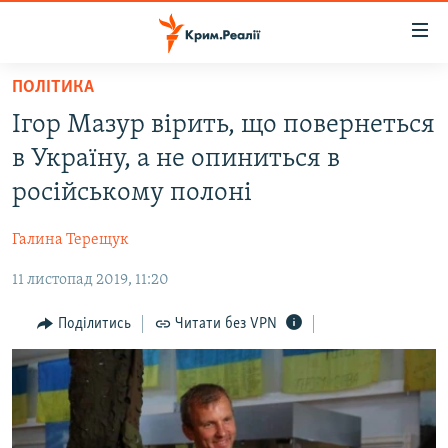
Доступність
посилання
Перейти
ПОЛІТИКА
до
НОВИНИ
Ігор Мазур вірить, що повернеться
основного
ВОДА.КРИМ
матеріалу
в Україну, а не опиниться в
ВІДЕО ТА ФОТО
Перейти
російському полоні
до
ПОЛІТИКА
основної
Галина Терещук
БЛОГИ
навігації
Перейти
11 листопад 2019, 11:20
ПОГЛЯД
до
ІНТЕРВ'Ю
Поділитись
Читати без VPN
пошуку
ВСЕ ЗА ДЕНЬ
СПЕЦПРОЕКТИ
ЯК ОБІЙТИ БЛОКУВАННЯ
ДЕПОРТАЦІЯ