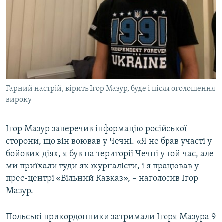
Гарний настрій, вірить Ігор Мазур, буде і після оголошення
вироку
Ігор Мазур заперечив інформацію російської
сторони, що він воював у Чечні. «Я не брав участі у
бойових діях, я був на території Чечні у той час, але
ми приїхали туди як журналісти, і я працював у
прес-центрі «Вільний Кавказ», – наголосив Ігор
Мазур.
Польські прикордонники затримали Ігоря Мазура 9