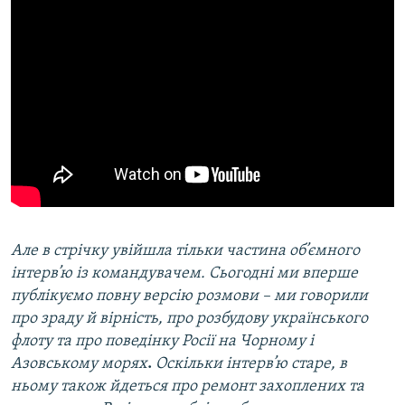
Але в стрічку увійшла тільки частина об’ємного
інтерв’ю із командувачем. Сьогодні ми вперше
публікуємо повну версію розмови – ми говорили
про зраду й вірність, про розбудову українського
флоту та про поведінку Росії на Чорному і
Азовському морях
.
Оскільки інтерв’ю старе, в
ньому також йдеться про ремонт захоплених та