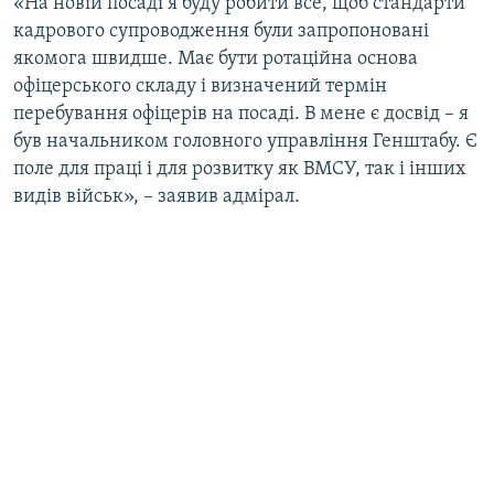
«На новій посаді я буду робити все, щоб стандарти
кадрового супроводження були запропоновані
якомога швидше. Має бути ротаційна основа
офіцерського складу і визначений термін
перебування офіцерів на посаді. В мене є досвід – я
був начальником головного управління Генштабу. Є
поле для праці і для розвитку як ВМСУ, так і інших
видів військ», – заявив адмірал.