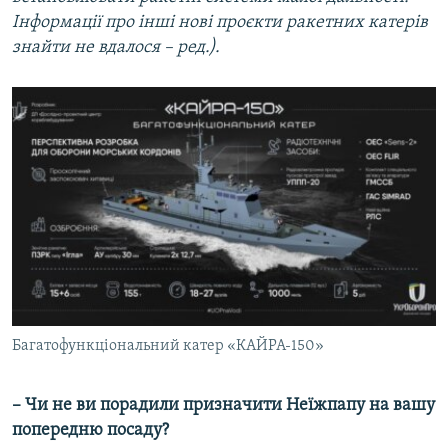
Інформації про інші нові проєкти ракетних катерів
знайти не вдалося – ред.).
Багатофункціональний катер «КАЙРА-150»
– Чи не ви порадили призначити Неїжпапу на вашу
попередню посаду?