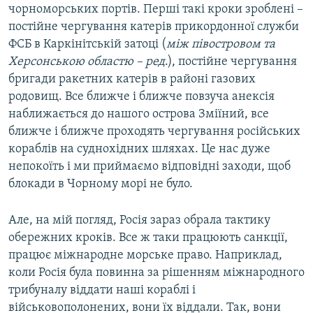
чорноморських портів. Перші такі кроки зроблені –
постійне чергування катерів прикордонної служби
ФСБ в Каркінітській затоці (
між півостровом та
Херсонською областю – ред
.), постійне чергування
бригади ракетних катерів в районі газових
родовищ. Все ближче і ближче повзуча анексія
наближається до нашого острова Зміїний, все
ближче і ближче проходять чергування російських
кораблів на суднохідних шляхах. Це нас дуже
непокоїть і ми приймаємо відповідні заходи, щоб
блокади в Чорному морі не було.
Але, на мій погляд, Росія зараз обрала тактику
обережних кроків. Все ж таки працюють санкції,
працює міжнародне морське право. Наприклад,
коли Росія була повинна за рішенням міжнародного
трибуналу віддати наші кораблі і
військовополонених, вони їх віддали. Так, вони