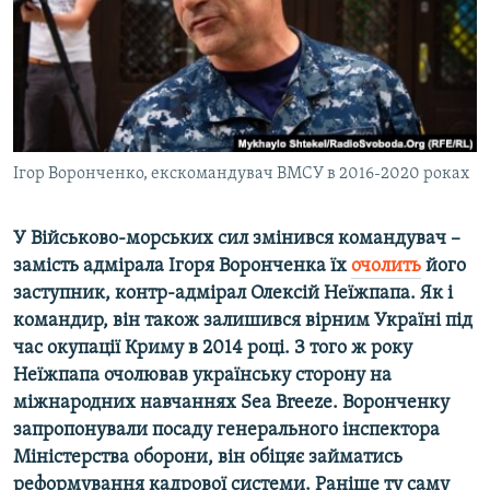
ВІДЕОУРОКИ «ELIFBE»
Русский
СВІДЧЕННЯ ОКУПАЦІЇ
Qırımtatar
УКРАЇНСЬКА ПРОБЛЕМА КРИМУ
ДОЛУЧАЙСЯ!
ІНФОГРАФІКА
Ігор Воронченко, екскомандувач ВМСУ в 2016-2020 роках
У Військово-морських сил змінився командувач –
Усі сайти RFE/RL
замість адмірала Ігоря Воронченка їх
очолить
його
заступник, контр-адмірал Олексій Неїжпапа. Як і
командир, він також залишився вірним Україні під
час окупації Криму в 2014 році. З того ж року
Неїжпапа очолював українську сторону на
міжнародних навчаннях Sea
Breeze
. Воронченку
запропонували посаду генерального інспектора
Міністерства оборони, він обіцяє займатись
реформування кадрової системи. Раніше ту саму