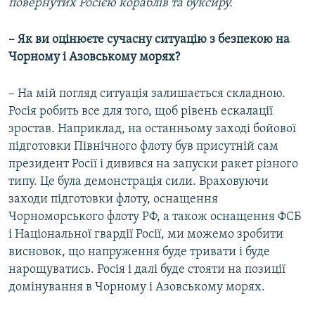
повернутих Росією кораблів та буксиру.
– Як ви оцінюєте сучасну ситуацію з безпекою на
Чорному і Азовському морях?
– На мій погляд ситуація залишається складною.
Росія робить все для того, щоб рівень ескалації
зростав. Наприклад, на останньому заході бойової
підготовки Північного флоту був присутній сам
президент Росії і дивився на запуски ракет різного
типу. Це була демонстрація сили. Враховуючи
заходи підготовки флоту, оснащення
Чорноморського флоту РФ, а також оснащення ФСБ
і Національної гвардії Росії, ми можемо зробити
висновок, що напруження буде тривати і буде
нарощуватись. Росія і далі буде стояти на позиції
домінування в Чорному і Азовському морях.