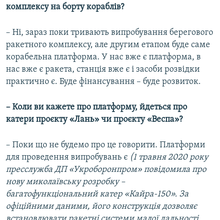
комплексу на борту кораблів?
– Ні, зараз поки тривають випробування берегового
ракетного комплексу, але другим етапом буде саме
корабельна платформа. У нас вже є платформа, в
нас вже є ракета, станція вже є і засоби розвідки
практично є. Буде фінансування – буде розвиток.
– Коли ви кажете про платформу, йдеться про
катери проєкту «Лань» чи проєкту «Веспа»?
– Поки що не будемо про це говорити. Платформи
для проведення випробувань є
(1 травня 2020 року
пресслужба ДП «Укроборонпром» повідомила про
нову миколаївську розробку –
багатофункціональний катер «Кайра-150». За
офіційними даними, його конструкція дозволяє
встановлювати ракетні системи малої дальності.