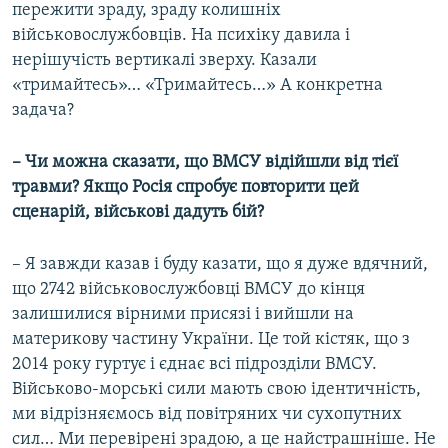
пережити зраду, зраду колишніх
військовослужбовців. На психіку давила і
нерішучість вертикалі зверху. Казали
«тримайтесь»… «Тримайтесь…» А конкретна
задача?
– Чи можна сказати, що ВМСУ відійшли від тієї
травми? Якщо Росія спробує повторити цей
сценарій, військові дадуть бій?
– Я завжди казав і буду казати, що я дуже вдячний,
що 2742 військовослужбовці ВМСУ до кінця
залишилися вірними присязі і вийшли на
материкову частину України. Це той кістяк, що з
2014 року гуртує і єднає всі підрозділи ВМСУ.
Військово-морські сили мають свою ідентичність,
ми відрізняємось від повітряних чи сухопутних
сил… Ми перевірені зрадою, а це найстрашніше. Не