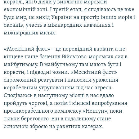
кораблі, які б діяли у виключно морській
економічній зоні. І третій етап, я сподіваюсь це вже
буде мир, це вихід України на простір інших морів і
океанів, участь в міжнародних навчаннях і
міжнародних місіях.
«Москітний флот» – це перехідний варіант, а не
кінцеве наше бачення Військово-морських сил в
майбутньому. В майбутньому там мають бути і
корвети, і підводні човни. «Москітний флот»
спроможний реагувати і наносити ураження
корабельним угрупованням під час агресії.
Сподіваюсь в наступному місяці в нас вдало
пройдуть чергові, а потім і кінцеві випробування
протикорабельного комплексу «Нептун», поки
тільки берегового. Він в подальшому стане
основною зброєю на ракетних катерах.