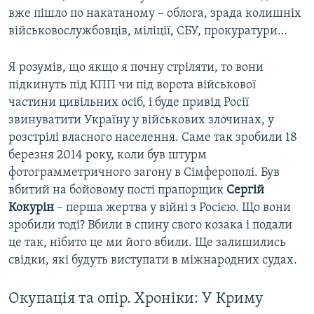
вже пішло по накатаному – облога, зрада колишніх
військовослужбовців, міліції, СБУ, прокуратури…
Я розумів, що якщо я почну стріляти, то вони
підкинуть під КПП чи під ворота військової
частини цивільних осіб, і буде привід Росії
звинуватити Україну у військових злочинах, у
розстрілі власного населення. Саме так зробили 18
березня 2014 року, коли був штурм
фотограмметричного загону в Сімферополі. Був
вбитий на бойовому пості прапорщик
Сергій
Кокурін
– перша жертва у війні з Росією. Що вони
зробили тоді? Вбили в спину свого козака і подали
це так, нібито це ми його вбили. Ще залишились
свідки, які будуть виступати в міжнародних судах.
Окупація та опір. Хроніки: У Криму