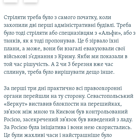
r
e
e
x
v
t
Стріляти треба було з самого початку, коли
i
s
захопили дві перші адміністративні будівлі. Треба
o
l
було тоді стріляти або спецназівцям з «Альфи», або з
u
i
танків, як я тоді пропонував. Це б зірвало їхні
s
d
плани, а може, вони би взагалі евакуювали свої
s
e
військові з’єднання з Криму. Якби ми показали в
l
той час рішучість. А 2 чи 3 березня вже час
i
сплинув, треба було вирішувати дещо інше.
d
e
За перші три дні практично всі правоохоронні
органи перейшли на ту сторону. Севастопольський
«Беркут» виставив блокпости на перешийках,
зв’язок між мною та Києвом був контрольований
Росією, засекречений зв’язок був виведений з ладу.
За Росією була ініціатива і вони нею скористались.
Це були жахливі часи і найстрашніше було