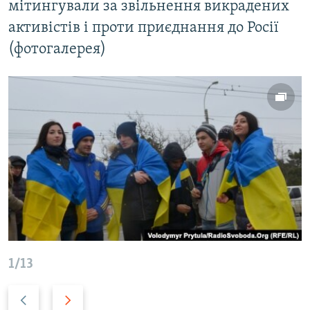
мітингували за звільнення викрадених
активістів і проти приєднання до Росії
(фотогалерея)
1/13
P
N