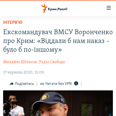
Доступність
посилання
Перейти
ІНТЕРВ'Ю
до
НОВИНИ
Екскомандувач ВМСУ Воронченко
основного
ВОДА.КРИМ
матеріалу
про Крим: «Віддали б нам наказ –
ВІДЕО ТА ФОТО
Перейти
було б по-іншому»
до
ПОЛІТИКА
основної
Михайло Штекель
Радіо Свобода
БЛОГИ
навігації
Перейти
17 червень 2020, 15:00
ПОГЛЯД
до
ІНТЕРВ'Ю
Поділитись
Читати без VPN
пошуку
ВСЕ ЗА ДЕНЬ
СПЕЦПРОЕКТИ
ЯК ОБІЙТИ БЛОКУВАННЯ
ДЕПОРТАЦІЯ