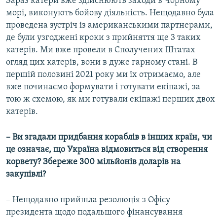
Зараз катери вже здійснюють заходи в Чорному
морі, виконують бойову діяльність. Нещодавно була
проведена зустріч із американськими партнерами,
де були узгоджені кроки з прийняття ще 3 таких
катерів. Ми вже провели в Сполучених Штатах
огляд цих катерів, вони в дуже гарному стані. В
першій половині 2021 року ми їх отримаємо, але
вже починаємо формувати і готувати екіпажі, за
тою ж схемою, як ми готували екіпажі перших двох
катерів.
– Ви згадали придбання кораблів в інших країн, чи
це означає, що Україна відмовиться від створення
корвету? Збереже 300 мільйонів доларів на
закупівлі?
– Нещодавно прийшла резолюція з Офісу
президента щодо подальшого фінансування