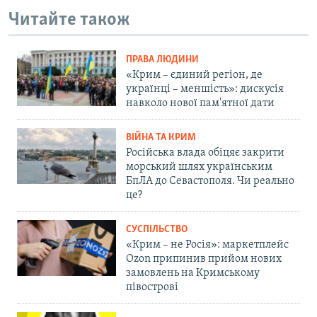
Читайте також
ПРАВА ЛЮДИНИ
«Крим – єдиний регіон, де
українці – меншість»: дискусія
навколо нової пам'ятної дати
ВІЙНА ТА КРИМ
Російська влада обіцяє закрити
морський шлях українським
БпЛА до Севастополя. Чи реально
це?
СУСПІЛЬСТВО
«Крим – не Росія»: маркетплейс
Ozon припинив прийом нових
замовлень на Кримському
півострові