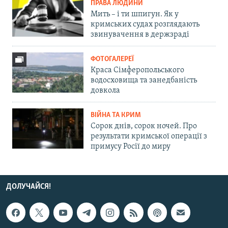
ПРАВА ЛЮДИНИ
Мить – і ти шпигун. Як у
кримських судах розглядають
звинувачення в держзраді
ФОТОГАЛЕРЕЇ
Краса Сімферопольського
водосховища та занедбаність
довкола
ВІЙНА ТА КРИМ
Сорок днів, сорок ночей. Про
результати кримської операції з
примусу Росії до миру
ДОЛУЧАЙСЯ!