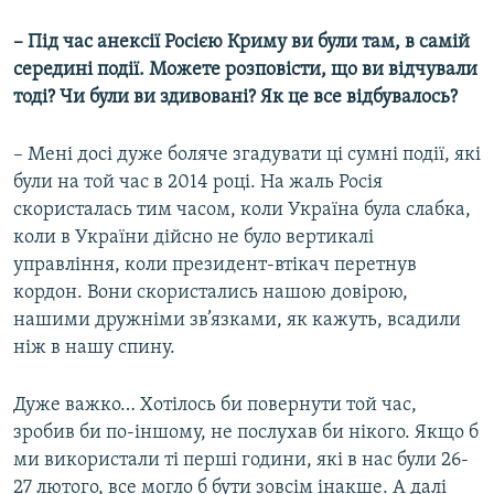
– Під час анексії Росією Криму ви були там, в самій
середині події. Можете розповісти, що ви відчували
тоді? Чи були ви здивовані? Як це все відбувалось?
– Мені досі дуже боляче згадувати ці сумні події, які
були на той час в 2014 році. На жаль Росія
скористалась тим часом, коли Україна була слабка,
коли в України дійсно не було вертикалі
управління, коли президент-втікач перетнув
кордон. Вони скористались нашою довірою,
нашими дружніми зв’язками, як кажуть, всадили
ніж в нашу спину.
Дуже важко… Хотілось би повернути той час,
зробив би по-іншому, не послухав би нікого. Якщо б
ми використали ті перші години, які в нас були 26-
27 лютого, все могло б бути зовсім інакше. А далі