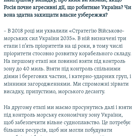
найгіршому випадку, про який ви казали, якщо
Росія почне агресивні дії, що робитиме Україна? Чи
вона здатна захищати власне узбережжя?
– В 2018 році ми ухвалили «Стратегію Військово-
морських сил України 2035». В ній визначені три
етапи і п’ять пріоритетів на ці роки, в тому числі
пріоритети стосовно розвитку корабельного складу.
На першому етапі ми повинні взяти під контроль
зону до 40 миль. Взяти під контроль спільними
діями і берегових частин, і катерно-ударних груп, і
мінними загородженнями. Ми спроможні зірвати
висадку, припустимо, морського десанту.
На другому етапі ми маємо просунутись далі і взяти
під контроль морську економічну зону України,
щоб забезпечити вільне судноплавство. Це потребує
більших ресурсів, щоб ми могли побудувати