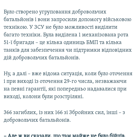
Було створено угруповання добровольчих
батальйонів і вони запросили допомогу військовою
технікою. У ЗСУ не було можливості виділити
багато техніки. Була виділена 1 механізована рота
51-ї бригади – це кілька одиниць БМП та кілька
танків для забезпечення чи підтримки відповідних
дій добровольчих батальйонів.
Ну, а далі – вже відома ситуація, коли було оточення
і при виході із оточення 29-го числа, незважаючи
на певні гарантії, які попередньо надавалися при
виході, колони були розстріляні.
366 загиблих, із них 166 зі Збройних сил, інші – з
добровольчих батальйонів.
– Але ж ви сказали, що там майже не було бійців,