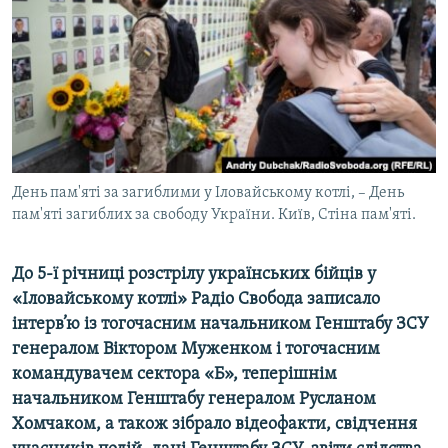
ВІДЕОУРОКИ «ELIFBE»
Русский
СВІДЧЕННЯ ОКУПАЦІЇ
Qırımtatar
УКРАЇНСЬКА ПРОБЛЕМА КРИМУ
ДОЛУЧАЙСЯ!
ІНФОГРАФІКА
День пам'яті за загиблими у Іловайському котлі, – День
пам'яті загиблих за свободу України. Київ, Стіна пам'яті.
Усі сайти RFE/RL
До 5-ї річниці розстрілу українських бійців у
«Іловайському котлі» Радіо Свобода записало
інтерв’ю із тогочасним начальником Генштабу ЗСУ
генералом Віктором Муженком і тогочасним
командувачем сектора «Б», теперішнім
начальником Генштабу генералом Русланом
Хомчаком, а також зібрало відеофакти, свідчення