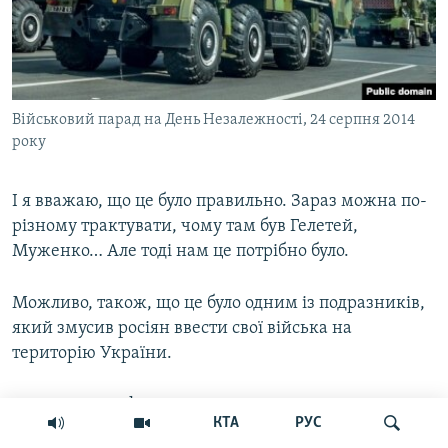
Військовий парад на День Незалежності, 24 серпня 2014
року
І я вважаю, що це було правильно. Зараз можна по-
різному трактувати, чому там був Гелетей,
Муженко… Але тоді нам це потрібно було.
Можливо, також, що це було одним із подразників,
який змусив росіян ввести свої війська на
територію України.
Зараз вже є інформація, що 23-24 числа російські
КТА
РУС
підрозділи оточували угруповання в Іловайську. До