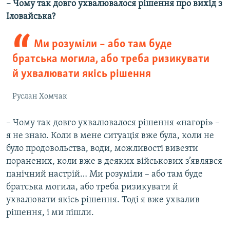
–
Чому так довго ухвалювалося рішення про вихід з
Іловайська?
Ми розуміли – або там буде
братська могила, або треба ризикувати
й ухвалювати якісь рішення
Руслан Хомчак
– Чому так довго ухвалювалося рішення «нагорі» –
я не знаю. Коли в мене ситуація вже була, коли не
було продовольства, води, можливості вивезти
поранених, коли вже в деяких військових з’являвся
панічний настрій… Ми розуміли – або там буде
братська могила, або треба ризикувати й
ухвалювати якісь рішення. Тоді я вже ухвалив
рішення, і ми пішли.