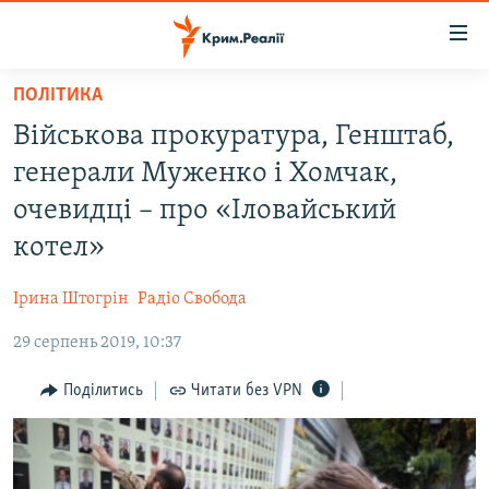
Доступність
посилання
Перейти
ПОЛІТИКА
до
НОВИНИ
Військова прокуратура, Генштаб,
основного
ВОДА.КРИМ
матеріалу
генерали Муженко і Хомчак,
ВІДЕО ТА ФОТО
Перейти
очевидці – про «Іловайський
до
ПОЛІТИКА
котел»
основної
БЛОГИ
навігації
Ірина Штогрін
Радіо Свобода
Перейти
ПОГЛЯД
до
29 серпень 2019, 10:37
ІНТЕРВ'Ю
пошуку
ВСЕ ЗА ДЕНЬ
Поділитись
Читати без VPN
СПЕЦПРОЕКТИ
ЯК ОБІЙТИ БЛОКУВАННЯ
ДЕПОРТАЦІЯ