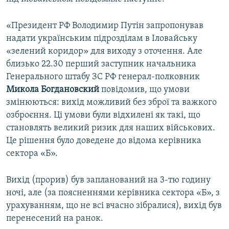
«Президент РФ Володимир Путін запропонував
надати українським підрозділам в Іловайську
«зелений коридор» для виходу з оточення. Але
близько 22.30 перший заступник начальника
Генерального штабу ЗС РФ генерал-полковник
Микола Богдановский
повідомив, що умови
змінюються: вихід можливий без зброї та важкого
озброєння. Ці умови були відхилені як такі, що
становлять великий ризик для наших військових.
Це рішення було доведене до відома керівника
сектора «Б».
Вихід (прорив) був запланований на 3-тю годину
ночі, але (за поясненнями керівника сектора «Б», з
урахуванням, що не всі вчасно зібралися), вихід був
перенесений на ранок.