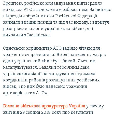
Зрештою, російське командування підтвердило
вихід сил АТО з зачохленим озброєнням. За цей час
підрозділи збройних сил Російської Федерації
зайняли вигідні позиції та під час виходу, і впритул
розстріляли колони українських військ, які
виходили з Іловайська.
Одночасно керівництво АТО задіяло літаки для
ураження супротивника. В ході нанесення ударів
один український літак був збитий. Льотчик
катапультувався. Завдяки героїчним діям
української авіації, командування отримало
координати районів розташування російських
військ, і по них було нанесено ураження
артилерією сил АТО».
Головна військова прокуратура Україна
у своєму
звіті від 29 серпня 2018 року про результати