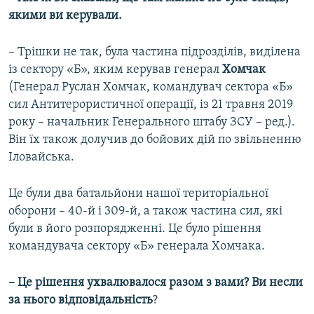
якими ви керували.
– Трішки не так, була частина підрозділів, виділена
із сектору «Б», яким керував генерал
Хомчак
(Генерал Руслан Хомчак, командувач сектора «Б»
сил Антитерористичної операції, із 21 травня 2019
року – начальник Генерального штабу ЗСУ – ред.).
Він їх також долучив до бойових дій по звільненню
Іловайська.
Це були два батальйони нашої територіальної
оборони – 40-й і 309-й, а також частина сил, які
були в його розпорядженні. Це було рішення
командувача сектору «Б» генерала Хомчака.
– Це рішення ухвалювалося разом з вами? Ви несли
за нього відповідальність
?