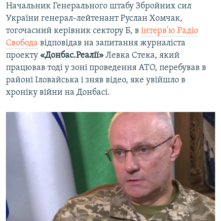
o
l
Начальник Генерального штабу Збройних сил
u
i
України генерал-лейтенант Руслан Хомчак,
s
d
тогочасний керівник сектору Б, в
інтерв'ю Радіо
s
e
Свобода
відповідав на запитання журналіста
l
проекту
«Донбас.Реалії»
Левка Стека, який
i
працював тоді у зоні проведення АТО, перебував в
d
районі Іловайська і зняв відео, яке увійшло в
e
хроніку війни на Донбасі.