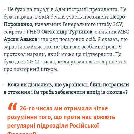
– Це було на нараді в Адміністрації президента. Це
була нарада, в якій брали участь президент
Петро
Порошенко
, начальник Генерального штабу ЗСУ,
секретар РНБО
Олександр Турчинов
, очільник МВС
Арсен Аваков
і ще ряд посадових осіб. Я сказав, що
зараз Іловайськ вже не відіграє особливої ролі. Є
протокол наради, який може це підтвердити. Це
було десь 20-21 числа, коли ухвалювалося рішення
про повторний штурм.
– Коли ви дізнались, що українські бійці потрапили
в оточення і їм треба забезпечити вихід із «котла»?
26-го числа ми отримали чітке
розуміння того, що проти нас воюють
регулярні підрозділи Російської