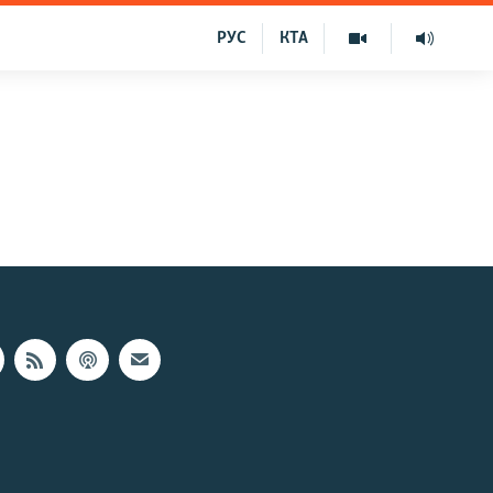
РУС
КТА