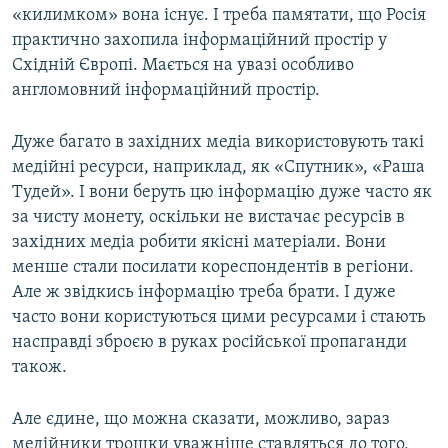
«килимком» вона існує. І треба памятати, що Росія
практично захопила інформаційний простір у
Східній Європі. Мається на увазі особливо
англомовний інформаційний простір.
Дуже багато в західних медіа використовують такі
медійні ресурси, наприклад, як «Спутник», «Раша
Тудей». І вони беруть цю інформацію дуже часто як
за чисту монету, оскільки не вистачає ресурсів в
західних медіа робити якісні матеріали. Вони
менше стали посилати кореспондентів в регіони.
Але ж звідкись інформацію треба брати. І дуже
часто вони користуються цими ресурсами і стають
насправді зброєю в руках російської пропаганди
також.
Але єдине, що можна сказати, можливо, зараз
медійники трошки уважніше ставляться до того,