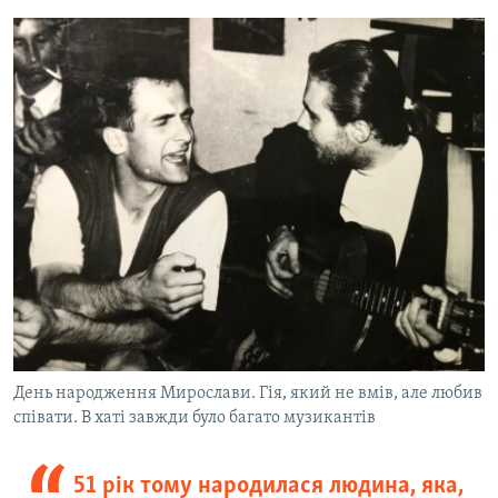
День народження Мирослави. Гія, який не вмів, але любив
співати. В хаті завжди було багато музикантів
51 рік тому народилася людина, яка,