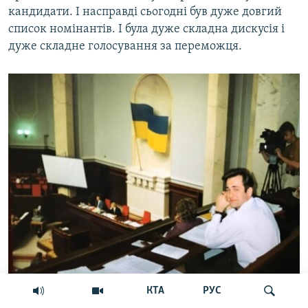
кандидати. І насправді сьогодні був дуже довгий
список номінантів. І була дуже складна дискусія і
дуже складне голосування за переможця.
КТА
РУС
Георгій Гонгадзе в ложі преси Верховної Ради України