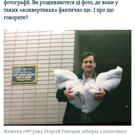
фотографії. Ви роздивляєтеся ці фото, де вони у
таких «конвертиках» фактично ще. І про що
говорите?
Жовтень 1997 року. Георгій Гонгадзе забирає з пологового