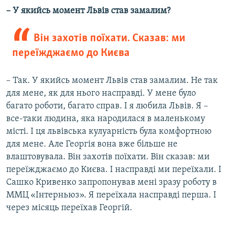
– У якийсь момент Львів став замалим?
Він захотів поїхати. Сказав: ми
переїжджаємо до Києва
– Так. У якийсь момент Львів став замалим. Не так
для мене, як для нього насправді. У мене було
багато роботи, багато справ. І я любила Львів. Я –
все-таки людина, яка народилася в маленькому
місті. І ця львівська кулуарність була комфортною
для мене. Але Георгія вона вже більше не
влаштовувала. Він захотів поїхати. Він сказав: ми
переїжджаємо до Києва. І насправді ми переїхали. І
Сашко Кривенко запропонував мені зразу роботу в
ММЦ «Інтерньюз». Я переїхала насправді перша. І
через місяць переїхав Георгій.