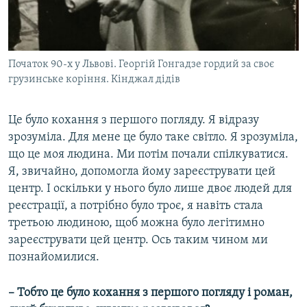
Початок 90-х у Львові. Георгій Гонгадзе гордий за своє
грузинське коріння. Кінджал дідів
Це було кохання з першого погляду. Я відразу
зрозуміла. Для мене це було таке світло. Я зрозуміла,
що це моя людина. Ми потім почали спілкуватися.
Я, звичайно, допомогла йому зареєструвати цей
центр. І оскільки у нього було лише двоє людей для
реєстрації, а потрібно було троє, я навіть стала
третьою людиною, щоб можна було легітимно
зареєструвати цей центр. Ось таким чином ми
познайомилися.
– Тобто це було кохання з першого погляду і роман,