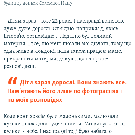
будинку доньок Соломію і Нану
– Дітям зараз – вже 22 роки. І насправді вони вже
дуже-дуже дорослі. От я даю, наприклад, якісь
інтерв’ю, розповідаю... Недавно був великий
матеріал. І все, що мені писали мої дівчата, тому що
одна живе в Лондоні, інша також працює: мамо,
прекрасний матеріал, дякую, що ти про це
розповідаєш.
Діти зараз дорослі. Вони знають все.
Пам’ятають його лише по фотографіях і
по моїх розповідях
Коли вони зовсім були маленькими, малювали
кульки і вкладали туди записки. Ми випускали ці
кульки в небо. І насправді тоді було набагато