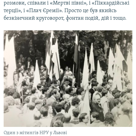
розмови, співали і «Мертві півні», і «Піккардійські
терції», і «Плач Єремії». Просто це був якийсь
безкінечний круговорот, фонтан подій, дій і тощо.
Один з мітингів НРУ у Львові