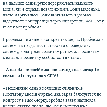
на пальцях однієї руки перерахувати кількість
медіа, які є справді незалежними. Вони маленькі,
часто маргінальні. Вони виживають в умовах
відсутності конкуренції через олігархічні ЗМІ. І от у
цьому вся проблема.
Проблема не лише в конкретних медіа. Проблема в
системі і в нездатності створити справедливу
систему, вільну для розвитку ринку, для розвитку
медіа, для розвитку особистості як такої.
– А наскільки російська пропаганда на сьогодні є
сильною і потужною у США?
– Нещодавно одна з колишніх очільників
Пентагону Евелін Фаркас, яка зараз балотується до
Конгресу в Нью-Йорку, зробила заяву, написала
велику статтю про те, що Росія сьогодні вже