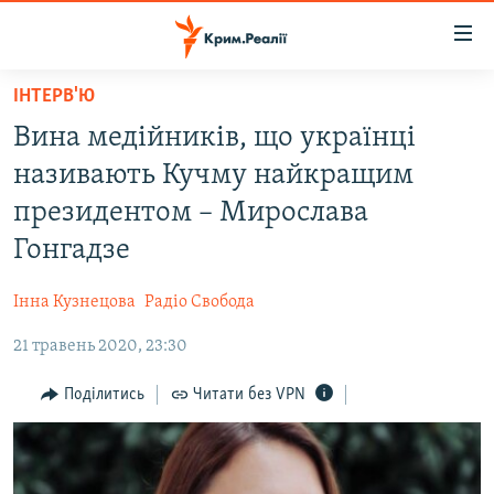
Доступність
посилання
Перейти
ІНТЕРВ'Ю
до
НОВИНИ
Вина медійників, що українці
основного
ВОДА.КРИМ
матеріалу
називають Кучму найкращим
ВІДЕО ТА ФОТО
Перейти
президентом – Мирослава
до
ПОЛІТИКА
Гонгадзе
основної
БЛОГИ
навігації
Інна Кузнецова
Радіо Свобода
Перейти
ПОГЛЯД
до
21 травень 2020, 23:30
ІНТЕРВ'Ю
пошуку
ВСЕ ЗА ДЕНЬ
Поділитись
Читати без VPN
СПЕЦПРОЕКТИ
ЯК ОБІЙТИ БЛОКУВАННЯ
ДЕПОРТАЦІЯ