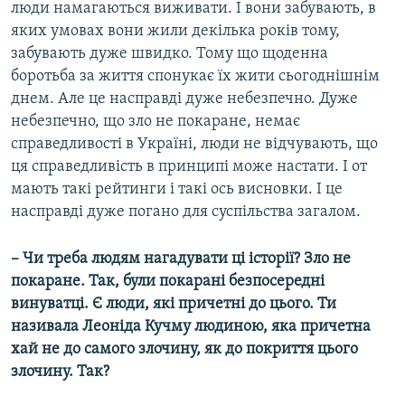
люди намагаються виживати. І вони забувають, в
яких умовах вони жили декілька років тому,
забувають дуже швидко. Тому що щоденна
боротьба за життя спонукає їх жити сьогоднішнім
днем. Але це насправді дуже небезпечно. Дуже
небезпечно, що зло не покаране, немає
справедливості в Україні, люди не відчувають, що
ця справедливість в принципі може настати. І от
мають такі рейтинги і такі ось висновки. І це
насправді дуже погано для суспільства загалом.
– Чи треба людям нагадувати ці історії? Зло не
покаране. Так, були покарані безпосередні
винуватці. Є люди, які причетні до цього. Ти
називала Леоніда Кучму людиною, яка причетна
хай не до самого злочину, як до покриття цього
злочину. Так?