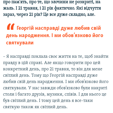
про пам'ять, про те, що злочини не розкриті, на
жаль. І 21 травня, і 21 рік фактично. Які відчуття
зараз, через 21 рік? Це все дуже складно, але.
Георгій насправді дуже любив свій
день народження. І ми обов’язково його
святкували
–
Я насправді поклала своє життя на те, щоб знайти
правду в цій справі. Але якщо говорити про цей
конкретний день, про 21 травня, то він для мене
світлий день. Тому що Георгій насправді дуже
любив свій день народження. І ми обов’язково його
святкували. У нас завжди обов’язково були накриті
столи і багато друзів, музики, співів. І для нього це
був світлий день. І тому цей день я все-таки
святкую також як світлий день.