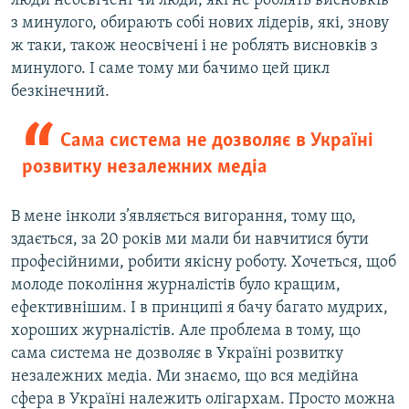
люди неосвічені чи люди, які не роблять висновків
з минулого, обирають собі нових лідерів, які, знову
ж таки, також неосвічені і не роблять висновків з
минулого. І саме тому ми бачимо цей цикл
безкінечний.
Сама система не дозволяє в Україні
розвитку незалежних медіа
В мене інколи з’являється вигорання, тому що,
здається, за 20 років ми мали би навчитися бути
професійними, робити якісну роботу. Хочеться, щоб
молоде покоління журналістів було кращим,
ефективнішим. І в принципі я бачу багато мудрих,
хороших журналістів. Але проблема в тому, що
сама система не дозволяє в Україні розвитку
незалежних медіа. Ми знаємо, що вся медійна
сфера в Україні належить олігархам. Просто можна