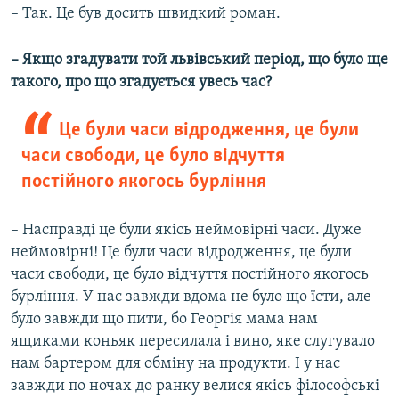
– Так. Це був досить швидкий роман.
– Якщо згадувати той львівський період, що було ще
такого, про що згадується увесь час?
Це були часи відродження, це були
часи свободи, це було відчуття
постійного якогось бурління
– Насправді це були якісь неймовірні часи. Дуже
неймовірні! Це були часи відродження, це були
часи свободи, це було відчуття постійного якогось
бурління. У нас завжди вдома не було що їсти, але
було завжди що пити, бо Георгія мама нам
ящиками коньяк пересилала і вино, яке слугувало
нам бартером для обміну на продукти. І у нас
завжди по ночах до ранку велися якісь філософські