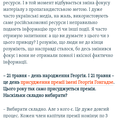
ресурси. І в той момент відбувається зміна фокусу
матеріалу з пропагандистською метою. І дуже
часто українські медіа, на жаль, використовують
саме російськомовні ресурси і неправильно
подають інформацію про ті чи інші події. Я часто
отримую запитання: а що ви думаєте з цього чи з
цього приводу? І розумію, що люди не до кінця
розуміють, що насправді сталося, бо десь змінився
фокус і вони не отримали повної і якісної фактично
інформації.
– 21 травня – день народження Георгія. І 21 травня –
це день
присудження премії імені Георгія Гонгадзе
.
Цього року так само присуджується премія.
Наскільки складно вибирати?
– Вибирати складно. Але з кого є. Це дуже довгий
процес. Кожен член капітули премії номінує по 3