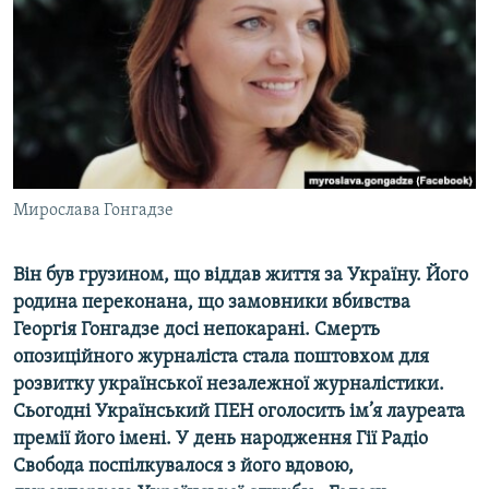
ВІДЕОУРОКИ «ELIFBE»
Русский
СВІДЧЕННЯ ОКУПАЦІЇ
Qırımtatar
УКРАЇНСЬКА ПРОБЛЕМА КРИМУ
ДОЛУЧАЙСЯ!
ІНФОГРАФІКА
Мирослава Гонгадзе
Усі сайти RFE/RL
Він був грузином, що віддав життя за Україну. Його
родина переконана, що замовники вбивства
Георгія Гонгадзе досі непокарані. Смерть
опозиційного журналіста стала поштовхом для
розвитку української незалежної журналістики.
Сьогодні Український ПЕН оголосить ім’я лауреата
премії його імені. У день народження Гії Радіо
Свобода поспілкувалося з його вдовою,