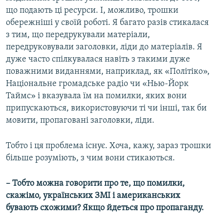
що подають ці ресурси. І, можливо, трошки
обережніші у своїй роботі. Я багато разів стикалася
з тим, що передрукували матеріали,
передруковували заголовки, ліди до матеріалів. Я
дуже часто спілкувалася навіть з такими дуже
поважними виданнями, наприклад, як «Політіко»,
Національне громадське радіо чи «Нью-Йорк
Таймс» і вказувала їм на помилки, яких вони
припускаються, використовуючи ті чи інші, так би
мовити, пропаговані заголовки, ліди.
Тобто і ця проблема існує. Хоча, кажу, зараз трошки
більше розуміють, з чим вони стикаються.
– Тобто можна говорити про те, що помилки,
скажімо, українських ЗМІ і американських
бувають схожими? Якщо йдеться про пропаганду.