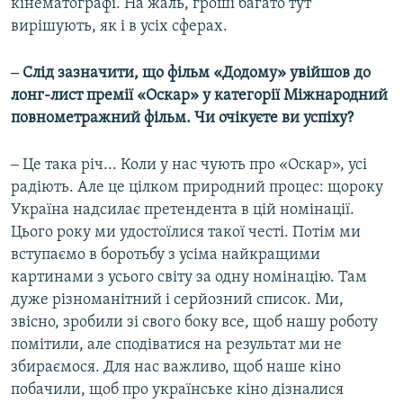
кінематографі. На жаль, гроші багато тут
вирішують, як і в усіх сферах.
‒ Слід зазначити, що фільм «Додому» увійшов до
лонг-лист премії «Оскар» у категорії Міжнародний
повнометражний фільм. Чи очікуєте ви успіху?
‒ Це така річ... Коли у нас чують про «Оскар», усі
радіють. Але це цілком природний процес: щороку
Україна надсилає претендента в цій номінації.
Цього року ми удостоїлися такої честі. Потім ми
вступаємо в боротьбу з усіма найкращими
картинами з усього світу за одну номінацію. Там
дуже різноманітний і серйозний список. Ми,
звісно, зробили зі свого боку все, щоб нашу роботу
помітили, але сподіватися на результат ми не
збираємося. Для нас важливо, щоб наше кіно
побачили, щоб про українське кіно дізналися