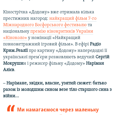
Кінострічка «Додому» вже отримала кілька
престижних нагород:
найкращий фільм 7-го
Міжнародного Босфорського фестивалю
та
національну
премію кінокритиків України
«Кіноколо»
у номінації «Найкращий
повнометражний ігровий фільм». В ефірі
Радіо
Крим.Реалії
про картину «Додому» напередодні її
української прем'єри розмовляють ведучий
Сергій
Мокруши
н і режисер фільму «Додому»
Наріман
Алієв
.
‒ Нарімане, звідки, власне, узятий сюжет: батько
разом із молодшим сином везе тіло старшого сина з
війни...
Ми намагаємося через маленьку