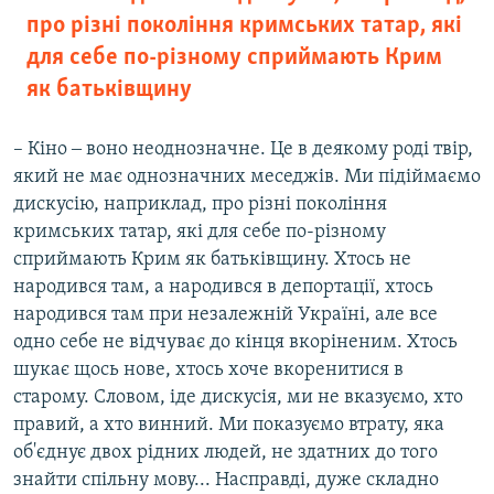
про різні покоління кримських татар, які
для себе по-різному сприймають Крим
як батьківщину
– Кіно ‒ воно неоднозначне. Це в деякому роді твір,
який не має однозначних меседжів. Ми підіймаємо
дискусію, наприклад, про різні покоління
кримських татар, які для себе по-різному
сприймають Крим як батьківщину. Хтось не
народився там, а народився в депортації, хтось
народився там при незалежній Україні, але все
одно себе не відчуває до кінця вкоріненим. Хтось
шукає щось нове, хтось хоче вкоренитися в
старому. Словом, іде дискусія, ми не вказуємо, хто
правий, а хто винний. Ми показуємо втрату, яка
об'єднує двох рідних людей, не здатних до того
знайти спільну мову... Насправді, дуже складно