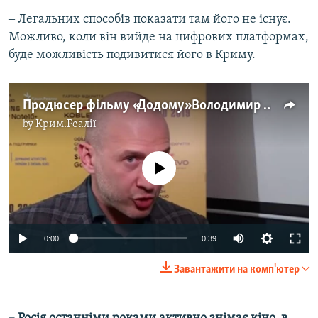
‒ Легальних способів показати там його не існує.
Можливо, коли він вийде на цифрових платформах,
буде можливість подивитися його в Криму.
Продюсер фільму «Додому» Володимир Яценко: «Ця стрічка про те, наскільки важливе справжнє коріння» (відео)
by
Крим.Реалії
No media source currently available
0:00
0:39
Завантажити на комп'ютер