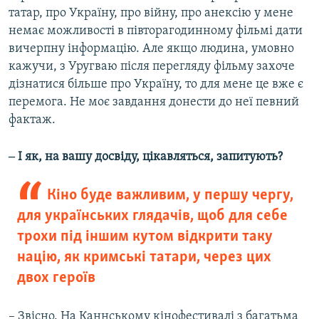
татар, про Україну, про війну, про анексію у мене
немає можливості в півторагодинному фільмі дати
вичерпну інформацію. Але якщо людина, умовно
кажучи, з Уругваю після перегляду фільму захоче
дізнатися більше про Україну, то для мене це вже є
перемога. Не моє завдання донести до неї певний
фактаж.
‒ І як, на вашу досвіду, цікавляться, запитують?
Кіно буде важливим, у першу чергу,
для українських глядачів, щоб для себе
трохи під іншим кутом відкрити таку
націю, як кримські татари, через цих
двох героїв
– Звісно. На Каннському кінофестивалі з багатьма