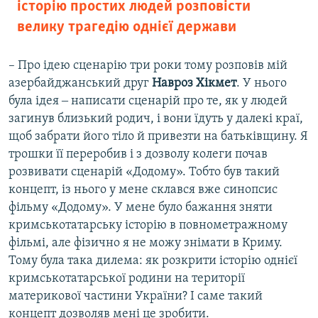
історію простих людей розповісти
велику трагедію однієї держави
– Про ідею сценарію три роки тому розповів мій
азербайджанський друг
Навроз Хікмет
. У нього
була ідея ‒ написати сценарій про те, як у людей
загинув близький родич, і вони їдуть у далекі краї,
щоб забрати його тіло й привезти на батьківщину. Я
трошки її переробив і з дозволу колеги почав
розвивати сценарій «Додому». Тобто був такий
концепт, із нього у мене склався вже синопсис
фільму «Додому». У мене було бажання зняти
кримськотатарську історію в повнометражному
фільмі, але фізично я не можу знімати в Криму.
Тому була така дилема: як розкрити історію однієї
кримськотатарської родини на території
материкової частини України? І саме такий
концепт дозволяв мені це зробити.