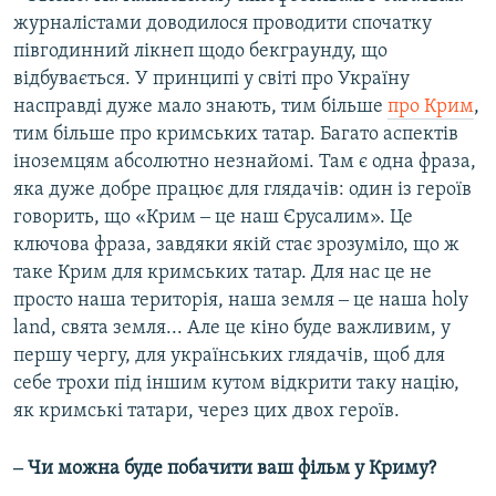
журналістами доводилося проводити спочатку
півгодинний лікнеп щодо бекграунду, що
відбувається. У принципі у світі про Україну
насправді дуже мало знають, тим більше
про Крим
,
тим більше про кримських татар. Багато аспектів
іноземцям абсолютно незнайомі. Там є одна фраза,
яка дуже добре працює для глядачів: один із героїв
говорить, що «Крим ‒ це наш Єрусалим». Це
ключова фраза, завдяки якій стає зрозуміло, що ж
таке Крим для кримських татар. Для нас це не
просто наша територія, наша земля ‒ це наша holy
land, свята земля... Але це кіно буде важливим, у
першу чергу, для українських глядачів, щоб для
себе трохи під іншим кутом відкрити таку націю,
як кримські татари, через цих двох героїв.
‒ Чи можна буде побачити ваш фільм у Криму?