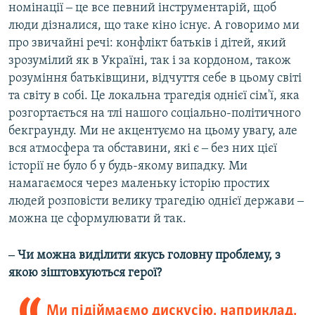
номінації ‒ це все певний інструментарій, щоб
люди дізналися, що таке кіно існує. А говоримо ми
про звичайні речі: конфлікт батьків і дітей, який
зрозумілий як в Україні, так і за кордоном, також
розуміння батьківщини, відчуття себе в цьому світі
та світу в собі. Це локальна трагедія однієї сім'ї, яка
розгортається на тлі нашого соціально-політичного
бекграунду. Ми не акцентуємо на цьому увагу, але
вся атмосфера та обставини, які є ‒ без них цієї
історії не було б у будь-якому випадку. Ми
намагаємося через маленьку історію простих
людей розповісти велику трагедію однієї держави ‒
можна це сформулювати й так.
‒ Чи можна виділити якусь головну проблему, з
якою зіштовхуються герої?
Ми підіймаємо дискусію, наприклад,