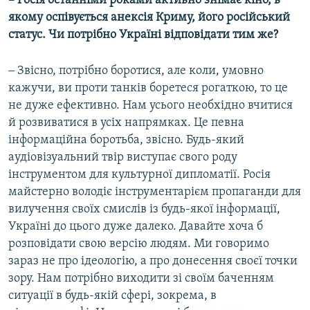
–
Росія останніми роками активно знімає кіно, в
якому оспівується анексія Криму, його російський
статус. Чи потрібно Україні відповідати тим же?
‒ Звісно, потрібно боротися, але коли, умовно
кажучи, ви проти танків боретеся рогаткою, то це
не дуже ефективно. Нам усього необхідно вчитися
й розвиватися в усіх напрямках. Це певна
інформаційна боротьба, звісно. Будь-який
аудіовізуальний твір виступає свого роду
інструментом для культурної дипломатії. Росія
майстерно володіє інструментарієм пропаганди для
вилучення своїх смислів із будь-якої інформації,
Україні до цього дуже далеко. Давайте хоча б
розповідати свою версію людям. Ми говоримо
зараз не про ідеологію, а про донесення своєї точки
зору. Нам потрібно виходити зі своїм баченням
ситуації в будь-якій сфері, зокрема, в