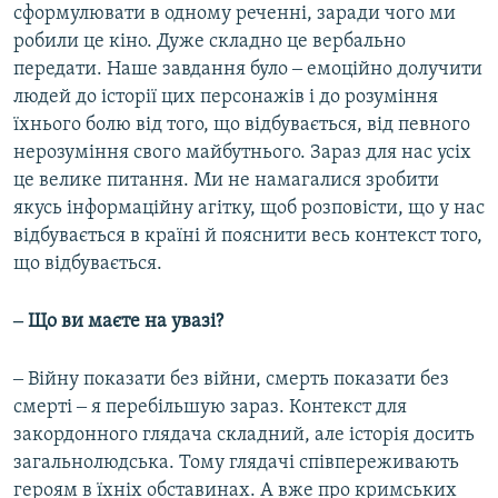
сформулювати в одному реченні, заради чого ми
робили це кіно. Дуже складно це вербально
передати. Наше завдання було ‒ емоційно долучити
людей до історії цих персонажів і до розуміння
їхнього болю від того, що відбувається, від певного
нерозуміння свого майбутнього. Зараз для нас усіх
це велике питання. Ми не намагалися зробити
якусь інформаційну агітку, щоб розповісти, що у нас
відбувається в країні й пояснити весь контекст того,
що відбувається.
‒ Що ви маєте на увазі?
‒ Війну показати без війни, смерть показати без
смерті ‒ я перебільшую зараз. Контекст для
закордонного глядача складний, але історія досить
загальнолюдська. Тому глядачі співпереживають
героям в їхніх обставинах. А вже про кримських