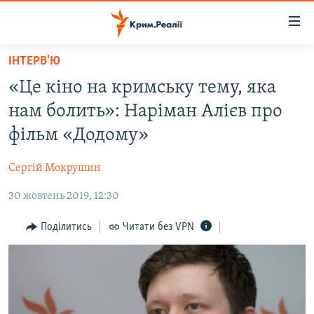
Доступність
посилання
Перейти
ІНТЕРВ'Ю
до
НОВИНИ
«Це кіно на кримську тему, яка
основного
ВОДА.КРИМ
матеріалу
нам болить»: Наріман Алієв про
ВІДЕО ТА ФОТО
Перейти
фільм «Додому»
до
ПОЛІТИКА
основної
Сергій Мокрушин
БЛОГИ
навігації
Перейти
30 жовтень 2019, 12:30
ПОГЛЯД
до
ІНТЕРВ'Ю
Поділитись
Читати без VPN
пошуку
ВСЕ ЗА ДЕНЬ
СПЕЦПРОЕКТИ
ЯК ОБІЙТИ БЛОКУВАННЯ
ДЕПОРТАЦІЯ