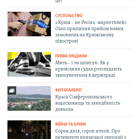
це?
СУСПІЛЬСТВО
«Крим – не Росія»: маркетплейс
Ozon припинив прийом нових
замовлень на Кримському
півострові
ПРАВА ЛЮДИНИ
Мить – і ти шпигун. Як у
кримських судах розглядають
звинувачення в держзраді
ФОТОГАЛЕРЕЇ
Краса Сімферопольського
водосховища та занедбаність
довкола
ВІЙНА ТА КРИМ
Сорок днів, сорок ночей. Про
результати кримської операції з