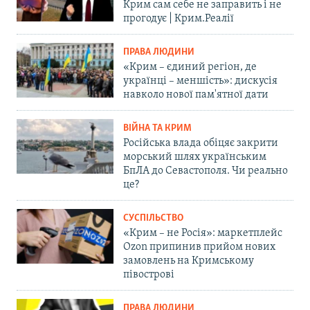
Крим сам себе не заправить і не
прогодує | Крим.Реалії
ПРАВА ЛЮДИНИ
«Крим – єдиний регіон, де
українці – меншість»: дискусія
навколо нової пам'ятної дати
ВІЙНА ТА КРИМ
Російська влада обіцяє закрити
морський шлях українським
БпЛА до Севастополя. Чи реально
це?
СУСПІЛЬСТВО
«Крим – не Росія»: маркетплейс
Ozon припинив прийом нових
замовлень на Кримському
півострові
ПРАВА ЛЮДИНИ