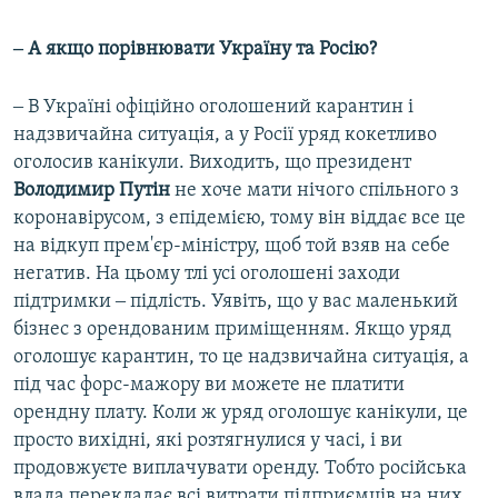
Auto
270p
360p
404p
404p
‒ А якщо порівнювати Україну та Росію?
1080p
1080p
‒ В Україні офіційно оголошений карантин і
надзвичайна ситуація, а у Росії уряд кокетливо
оголосив канікули. Виходить, що президент
Володимир Путін
не хоче мати нічого спільного з
коронавірусом, з епідемією, тому він віддає все це
на відкуп прем'єр-міністру, щоб той взяв на себе
негатив. На цьому тлі усі оголошені заходи
підтримки ‒ підлість. Уявіть, що у вас маленький
бізнес з орендованим приміщенням. Якщо уряд
оголошує карантин, то це надзвичайна ситуація, а
під час форс-мажору ви можете не платити
орендну плату. Коли ж уряд оголошує канікули, це
просто вихідні, які розтягнулися у часі, і ви
продовжуєте виплачувати оренду. Тобто російська
влада перекладає всі витрати підприємців на них