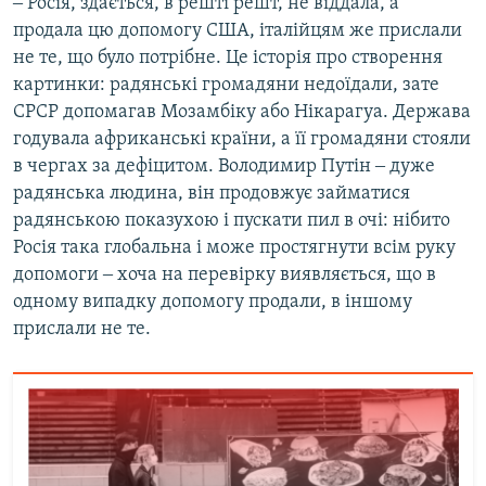
‒ Росія, здається, в решті решт, не віддала, а
продала цю допомогу США, італійцям же прислали
не те, що було потрібне. Це історія про створення
картинки: радянські громадяни недоїдали, зате
СРСР допомагав Мозамбіку або Нікарагуа. Держава
годувала африканські країни, а її громадяни стояли
в чергах за дефіцитом. Володимир Путін ‒ дуже
радянська людина, він продовжує займатися
радянською показухою і пускати пил в очі: нібито
Росія така глобальна і може простягнути всім руку
допомоги ‒ хоча на перевірку виявляється, що в
одному випадку допомогу продали, в іншому
прислали не те.