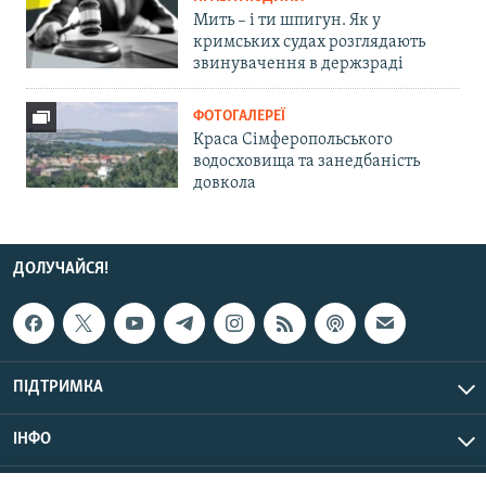
Мить – і ти шпигун. Як у
кримських судах розглядають
звинувачення в держзраді
ФОТОГАЛЕРЕЇ
Краса Сімферопольського
водосховища та занедбаність
довкола
ДОЛУЧАЙСЯ!
ПІДТРИМКА
ІНФО