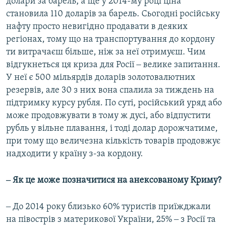
долари за барель, а ще у 2014-му році ціна
становила 110 доларів за барель. Сьогодні російську
нафту просто невигідно продавати в деяких
регіонах, тому що на транспортування до кордону
ти витрачаєш більше, ніж за неї отримуєш. Чим
відгукнеться ця криза для Росії ‒ велике запитання.
У неї є 500 мільярдів доларів золотовалютних
резервів, але 30 з них вона спалила за тиждень на
підтримку курсу рубля. По суті, російський уряд або
може продовжувати в тому ж дусі, або відпустити
рубль у вільне плавання, і тоді долар дорожчатиме,
при тому що величезна кількість товарів продовжує
надходити у країну з-за кордону.
‒ Як це може позначитися на анексованому Криму?
‒ До 2014 року близько 60% туристів приїжджали
на півострів з материкової України, 25% ‒ з Росії та