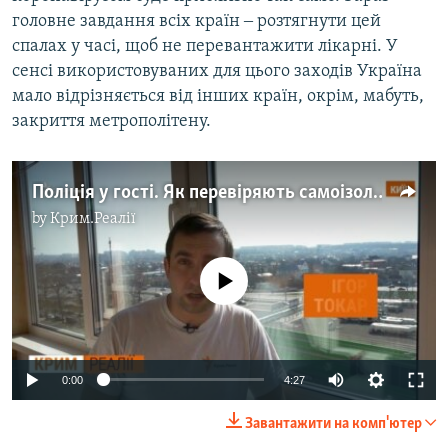
головне завдання всіх країн ‒ розтягнути цей
спалах у часі, щоб не перевантажити лікарні. У
сенсі використовуваних для цього заходів Україна
мало відрізняється від інших країн, окрім, мабуть,
закриття метрополітену.
Поліція у гості. Як перевіряють самоізоляцію кримчан? (відео)
by
Крим.Реалії
No media source currently available
Auto
0:00
4:27
270p
Завантажити на комп'ютер
360p