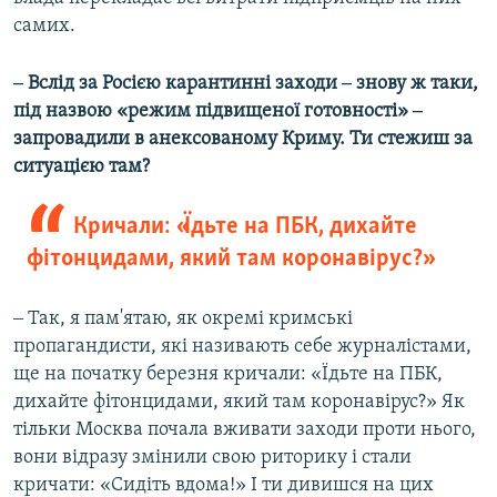
самих.
‒ Вслід за Росією карантинні заходи ‒ знову ж таки,
під назвою «режим підвищеної готовності» ‒
запровадили в анексованому Криму. Ти стежиш за
ситуацією там?
Кричали: «Їдьте на ПБК, дихайте
фітонцидами, який там коронавірус?»
‒ Так, я пам'ятаю, як окремі кримські
пропагандисти, які називають себе журналістами,
ще на початку березня кричали: «Їдьте на ПБК,
дихайте фітонцидами, який там коронавірус?» Як
тільки Москва почала вживати заходи проти нього,
вони відразу змінили свою риторику і стали
кричати: «Сидіть вдома!» І ти дивишся на цих