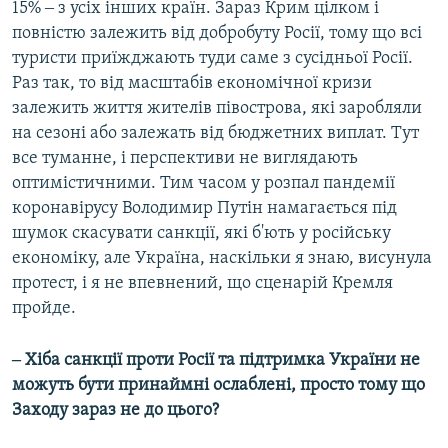
15% ‒ з усіх інших країн. Зараз Крим цілком і
повністю залежить від добробуту Росії, тому що всі
туристи приїжджають туди саме з сусідньої Росії.
Раз так, то від масштабів економічної кризи
залежить життя жителів півострова, які заробляли
на сезоні або залежать від бюджетних виплат. Тут
все туманне, і перспективи не виглядають
оптимістичними. Тим часом у розпал пандемії
коронавірусу Володимир Путін намагається під
шумок скасувати санкції, які б'ють у російську
економіку, але Україна, наскільки я знаю, висунула
протест, і я не впевнений, що сценарій Кремля
пройде.
‒ Хіба санкції проти Росії та підтримка України не
можуть бути принаймні ослаблені, просто тому що
Заходу зараз не до цього?