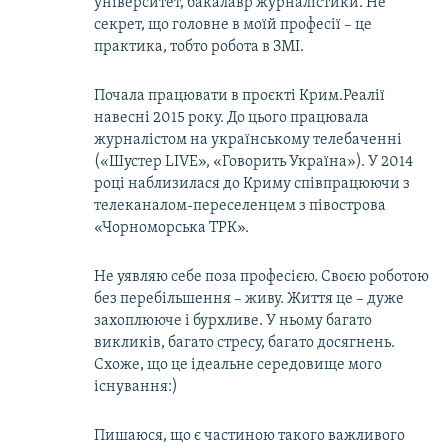
університет, бакалавр журналістики. Не
секрет, що головне в моїй професії – це
практика, тобто робота в ЗМІ.
Почала працювати в проєкті Крим.Реалії
навесні 2015 року. До цього працювала
журналістом на українському телебаченні
(«Шустер LIVE», «Говорить Україна»). У 2014
році наблизилася до Криму співпрацюючи з
телеканалом-переселенцем з півострова
«Чорноморська ТРК».
Не уявляю себе поза професією. Своєю роботою
без перебільшення – живу. Життя це – дуже
захоплююче і бурхливе. У ньому багато
викликів, багато стресу, багато досягнень.
Схоже, що це ідеальне середовище мого
існування:)
Пишаюся, що є частиною такого важливого