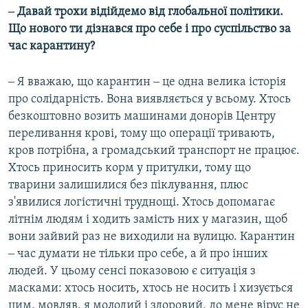
v
t
‒ Давай трохи відійдемо від глобальної політики.
i
s
Що нового ти дізнався про себе і про суспільство за
o
l
час карантину?
u
i
s
d
‒ Я вважаю, що карантин ‒ це одна велика історія
s
e
про солідарність. Вона виявляється у всьому. Хтось
l
безкоштовно возить машинами донорів Центру
i
переливання крові, тому що операції тривають,
d
кров потрібна, а громадський транспорт не працює.
e
Хтось приносить корм у притулки, тому що
тварини залишилися без піклування, плюс
з'явилися логістичні труднощі. Хтось допомагає
літнім людям і ходить замість них у магазин, щоб
вони зайвий раз не виходили на вулицю. Карантин
‒ час думати не тільки про себе, а й про інших
людей. У цьому сенсі показовою є ситуація з
масками: хтось носить, хтось не носить і хизується
цим, мовляв, я молодий і здоровий, до мене вірус не