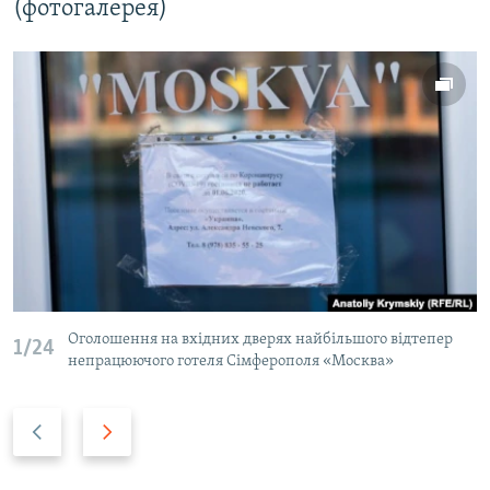
(фотогалерея)
Оголошення на вхідних дверях найбільшого відтепер
1/24
непрацюючого готеля Сімферополя «Москва»
P
N
r
e
e
x