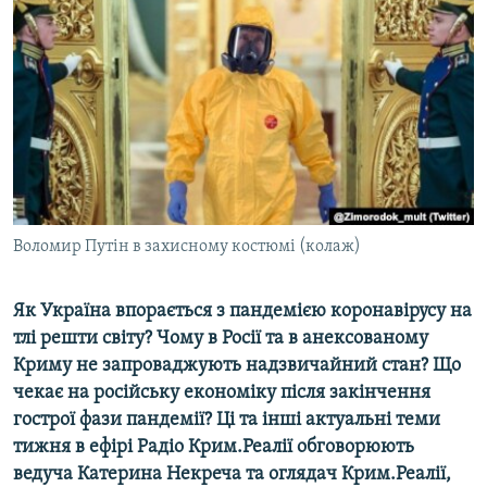
ВІДЕОУРОКИ «ELIFBE»
Русский
СВІДЧЕННЯ ОКУПАЦІЇ
Qırımtatar
УКРАЇНСЬКА ПРОБЛЕМА КРИМУ
ДОЛУЧАЙСЯ!
ІНФОГРАФІКА
Усі сайти RFE/RL
Воломир Путін в захисному костюмі (колаж)
Як Україна впорається з пандемією коронавірусу на
тлі решти світу? Чому в Росії та в анексованому
Криму не запроваджують надзвичайний стан? Що
чекає на російську економіку після закінчення
гострої фази пандемії? Ці та інші актуальні теми
тижня в ефірі Радіо Крим.Реалії обговорюють
ведуча Катерина Некреча та оглядач Крим.Реалії,