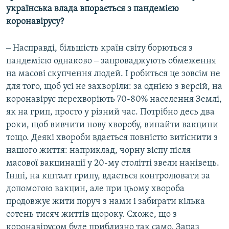
українська влада впорається з пандемією
коронавірусу?
‒ Насправді, більшість країн світу борються з
пандемією однаково ‒ запроваджують обмеження
на масові скупчення людей. І робиться це зовсім не
для того, щоб усі не захворіли: за однією з версій, на
коронавірус перехворіють 70-80% населення Землі,
як на грип, просто у різний час. Потрібно десь два
роки, щоб вивчити нову хворобу, винайти вакцини
тощо. Деякі хвороби вдається повністю витіснити з
нашого життя: наприклад, чорну віспу після
масової вакцинації у 20-му столітті звели нанівець.
Інші, на кшталт грипу, вдається контролювати за
допомогою вакцин, але при цьому хвороба
продовжує жити поруч з нами і забирати кілька
сотень тисяч життів щороку. Схоже, що з
коронавірусом буде приблизно так само. Зараз