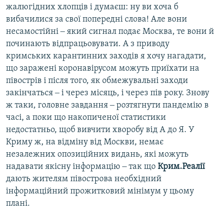
жалюгідних хлопців і думаєш: ну ви хоча б
вибачилися за свої попередні слова! Але вони
несамостійні ‒ який сигнал подає Москва, те вони й
починають відпрацьовувати. А з приводу
кримських карантинних заходів я хочу нагадати,
що заражені коронавірусом можуть приїхати на
півострів і після того, як обмежувальні заходи
закінчаться ‒ і через місяць, і через пів року. Знову
ж таки, головне завдання ‒ розтягнути пандемію в
часі, а поки що накопиченої статистики
недостатньо, щоб вивчити хворобу від А до Я. У
Криму ж, на відміну від Москви, немає
незалежних опозиційних видань, які можуть
надавати якісну інформацію ‒ так що
Крим.Реалії
дають жителям півострова необхідний
інформаційний прожитковий мінімум у цьому
плані.