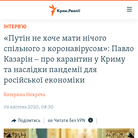
Доступність
посилання
Перейти
ІНТЕРВ'Ю
до
НОВИНИ
«Путін не хоче мати нічого
основного
ВОДА.КРИМ
матеріалу
спільного з коронавірусом»: Павло
ВІДЕО ТА ФОТО
Перейти
Казарін ‒ про карантин у Криму
до
ПОЛІТИКА
та наслідки пандемії для
основної
БЛОГИ
навігації
російської економіки
Перейти
ПОГЛЯД
до
Катерина Некреча
ІНТЕРВ'Ю
пошуку
06 квітень 2020, 08:30
ВСЕ ЗА ДЕНЬ
Поділитись
Читати без VPN
СПЕЦПРОЕКТИ
ЯК ОБІЙТИ БЛОКУВАННЯ
ДЕПОРТАЦІЯ