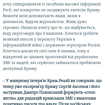
хочу співпрацювати із засобами масової інформації
Росії, які конкретно не засуджують анексію Криму.
Вижити мені допомагають люди, яким я
допомагав, будучи журналістом. Живу дуже
скромно. Написав книгу про те, що відбувається,
веду переговори про її видання. Хочеться зробити
великий внесок у перемогу України в
інформаційній війні з державою-агресором Росією.
Хочеться докласти свої сили й знання, тому я
відкритий до цікавих пропозицій від українських
ЗМІ та людей, які серйозно займаються проблемою
деокупації Криму.
‒ У минулому інтерв'ю Крим.Реалії ви говорили, що
тепер уже експрем'єр Криму Сергій Аксенов і його
заступник Дмитро Полонський формують «стоп-
листи» для редакцій кримських ЗМІ з вимогами
позитивно писати про владу. Після російських