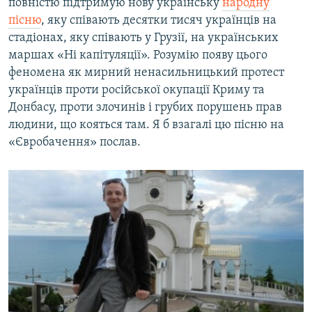
повністю підтримую нову українську
народну
пісню
, яку співають десятки тисяч українців на
стадіонах, яку співають у Грузії, на українських
маршах «Ні капітуляції». Розумію появу цього
феномена як мирний ненасильницький протест
українців проти російської окупації Криму та
Донбасу, проти злочинів і грубих порушень прав
людини, що кояться там. Я б взагалі цю пісню на
«Євробачення» послав.