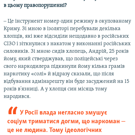
в цьому правопорушенні?
‒ Це інструмент номер один режиму в окупованому
Криму. Зі мною в ізоляторі перебували декілька
хлопців, які вже відсиділи нещодавно в російських
СІЗО і зіткнулися з накатом у виконанні російських
силовиків. Зі мною сидів хлопець, Андрій, 25 років
йому, який стверджував, що поліцейські через
свого наркодилера підкинули йому кілька грамів
наркотику «солі» й відразу сказали, що після
відбування адмінарешту він буде засуджений на 15
років в'язниці. А у хлопця син місяць тому
народився.
У Росії влада негласно змушує
соціум триматися догми, що наркоман ‒
це не людина. Тому ідеологічних