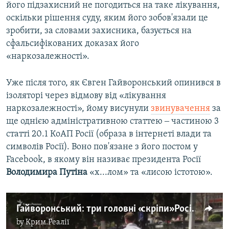
його підзахисний не погодиться на таке лікування,
оскільки рішення суду, яким його зобов'язали це
зробити, за словами захисника, базується на
сфальсифікованих доказах його
«наркозалежності».
Уже після того, як Євген Гайворонський опинився в
ізоляторі через відмову від «лікування
наркозалежності», йому висунули
звинувачення
за
ще однією адміністративною статтею ‒ частиною 3
статті 20.1 КоАП Росії (образа в інтернеті влади та
символів Росії). Воно пов'язане з його постом у
Facebook, в якому він називає президента Росії
Володимира Путіна
«х...лом» та «лисою істотою».
Гайворонський: три головні «скріпи» Росії – страх, брехня і жадібність (відео)
by
Крим.Реалії