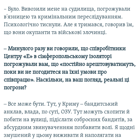
–
Було. Вивозили мене на судилища, погрожували
в'язницею та кримінальним переслідуванням.
Психологічно тиснули. Але я тримався, говорив їм,
що вони окупанти та військові злочинці.
‒ Минулого разу ви говорили, що співробітники
Центру «Е» в сімферопольському ізоляторі
погрожували вам, що «постійно арештовуватимуть,
поки ви не погодитеся на їхні умови про
співпрацю». Наскільки, на ваш погляд, реальні ці
погрози?
‒ Все може бути. Тут, у Криму ‒ бандитський
анклав, влада, по суті, ОЗУ. Тут можуть схопити й
побити на вулиці, підіслати озброєних бандитів, за
абсурдним звинуваченням позбавити волі. Я щодні
змушений у цьому виживати й наполягати на