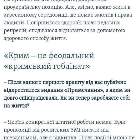
проукраїнську позицію. Але, звісно, важко жити в
агресивному середовищі, де немає законів і права
людини. Погіршилося здоров'я після недавніх
репресій, сподіваюся відновиться за допомогою
здорового способу життя.
«Крим ‒ це феодальний
«кримський гоблінат»
‒ Після вашого першого арешту від вас публічно
відхрестилося видання «Примечания», з яким ви
довго співпрацювали. Як ви тепер заробляєте собі
на життя?
‒ Якоїсь конкретної штатної роботи немає. Були
пропозиції від російських ЗМІ писати під
псевдонімом, але я відкинув. Після події зі мною не