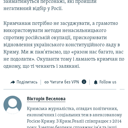
займатимуться персонажі, які пройшли
негативний відбір у Росії.
Кримчанам потрібно не засуджувати, а грамотно
використовувати методи ненасильницького
спротиву російській окупації, прискорювати
відновлення українського конституційного ладу в
Криму. Ми ж пам'ятаємо, що «разом нас багато, нас
не подолати». Окупанти тому і ламають кримчан по
одному, що ті чекають і залякані.
Поділитись
Читати без VPN
Follow us
Вікторія Веселова
Кримська журналістка, оглядач політичних,
економічних і соціальних тем в анексованому
Росією Криму. З Крим.Реалії співпрацює з 2014
року. З метою безпеки справжнє ім'я та інші