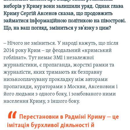
виборів у Криму вони залишили уряд. Однак глава
Криму Сергій Аксенов сказав, що продовжить
займатися інформаційною політикою на півострові.
Що, на ваш погляд, зміниться у зв'язку з цим?
‒ Нічого не зміниться. У народі кажуть, що після
2014 року Крим ‒ це феодальний «кримський
гоблінат». Тут немає ЗМІ і незалежної
журналістики, є пропаганда, жорсткі рамки та
журналісти, яких тримають як безправну
низькооплачувану прокладку між авторами
пропаганди, кураторами з Москви, Аксеновим і
його людьми з одного боку, і зомбованого ними
населення Криму, з іншого боку.
Перестановки в Радміні Криму ‒ це
імітація бурхливої діяльності й