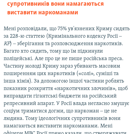
супротивників вони намагаються
виставити наркоманами
Мені розповідали, що 75% ув'язнених Криму сидять
за 228-ю статтею (Кримінального кодексу Росії ‒
КР
) ‒ зберігання та розповсюдження наркотиків.
Багато хто сидить, тому що їм підкинули
поліцейські. Але про це не пише російська преса.
Частину молоді Криму зараз убивають масовим
поширенням цих наркотиків («солі», суміші та
інша хімія). За допомогою іншої частини роблять
показник розкриття «наркотичних злочинів», щоб
виправдати гігантські бюджети на російський
репресивний апарат. У Росії влада негласно змушує
соціум триматися догми, що наркоман ‒ це не
людина. Тому ідеологічних супротивників вони
намагаються виставити наркоманами. Мені
офіцери МВС Росії прямо казали, що стверджувати