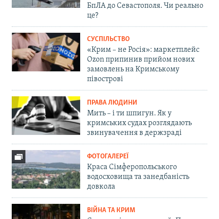
БпЛА до Севастополя. Чи реально
це?
СУСПІЛЬСТВО
«Крим – не Росія»: маркетплейс
Ozon припинив прийом нових
замовлень на Кримському
півострові
ПРАВА ЛЮДИНИ
Мить – і ти шпигун. Як у
кримських судах розглядають
звинувачення в держзраді
ФОТОГАЛЕРЕЇ
Краса Сімферопольського
водосховища та занедбаність
довкола
ВІЙНА ТА КРИМ