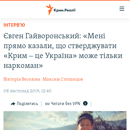
Доступність
посилання
Перейти
ІНТЕРВ'Ю
до
НОВИНИ
Євген Гайворонський: «Мені
основного
ВОДА.КРИМ
матеріалу
прямо казали, що стверджувати
ВІДЕО ТА ФОТО
Перейти
«Крим ‒ це Україна» може тільки
до
ПОЛІТИКА
наркоман»
основної
БЛОГИ
навігації
Вікторія Веселова
Максим Степанцов
Перейти
ПОГЛЯД
до
08 листопад 2019, 12:40
ІНТЕРВ'Ю
пошуку
ВСЕ ЗА ДЕНЬ
Поділитись
Читати без VPN
СПЕЦПРОЕКТИ
ЯК ОБІЙТИ БЛОКУВАННЯ
ДЕПОРТАЦІЯ