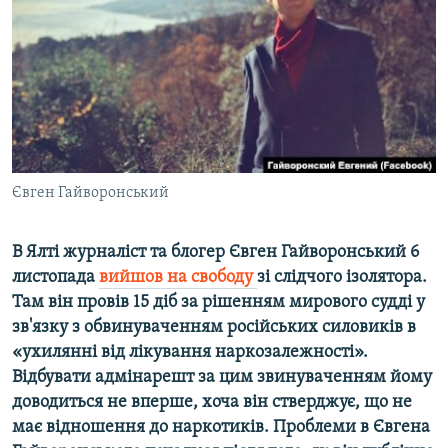
ВІДЕОУРОКИ «ELIFBE»
Русский
СВІДЧЕННЯ ОКУПАЦІЇ
Qırımtatar
УКРАЇНСЬКА ПРОБЛЕМА КРИМУ
ДОЛУЧАЙСЯ!
ІНФОГРАФІКА
Євген Гайворонський
Усі сайти RFE/RL
В Ялті журналіст та блогер Євген Гайворонський 6
листопада
вийшов на свободу
зі слідчого ізолятора.
Там він провів 15 діб за рішенням мирового судді у
зв'язку з обвинуваченням російських силовиків в
«ухилянні від лікування наркозалежності».
Відбувати адмінарешт за цим звинуваченням йому
доводиться не вперше, хоча він стверджує, що не
має відношення до наркотиків. Проблеми в Євгена