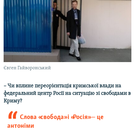
Євген Гайворонський
– Чи вплине переорієнтація кримської влади на
федеральний центр Росії на ситуацію зі свободами в
Криму?​
Слова «свобода» і «Росія» ‒ це
антоніми