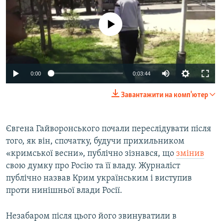
No media source currently available
0:00
0:03:44
Завантажити на комп'ютер
Євгена Гайворонського почали переслідувати після
того, як він, спочатку, будучи прихильником
«кримської весни», публічно зізнався, що
змінив
свою думку про Росію та її владу. Журналіст
публічно назвав Крим українським і виступив
проти нинішньої влади Росії.
Незабаром після цього його звинуватили в