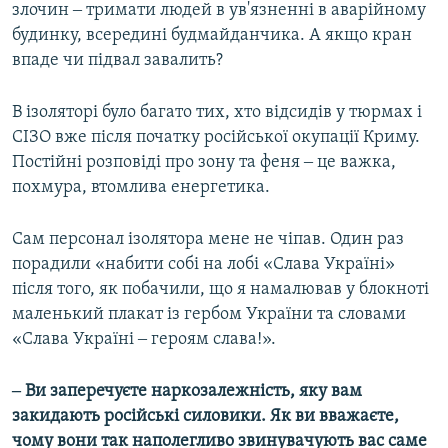
злочин ‒ тримати людей в ув'язненні в аварійному
будинку, всередині будмайданчика. А якщо кран
впаде чи підвал завалить?
В ізоляторі було багато тих, хто відсидів у тюрмах і
СІЗО вже після початку російської окупації Криму.
Постійні розповіді про зону та феня ‒ це важка,
похмура, втомлива енергетика.
Сам персонал ізолятора мене не чіпав. Один раз
порадили «набити собі на лобі «Слава Україні»
після того, як побачили, що я намалював у блокноті
маленький плакат із гербом України та словами
«Слава Україні ‒ героям слава!».
‒ Ви заперечуєте наркозалежність, яку вам
закидають російські силовики. Як ви вважаєте,
чому вони так наполегливо звинувачують вас саме