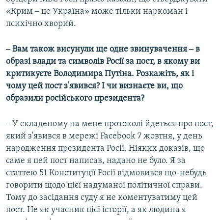
«Крим ‒ це Україна» може тільки наркоман і
психічно хворий.
‒ Вам також висунули ще одне звинувачення ‒ в
образі влади та символів Росії за пост, в якому ви
критикуєте Володимира Путіна. Розкажіть, як і
чому цей пост з'явився? І чи визнаєте ви, що
образили російського президента?
‒ У складеному на мене протоколі йдеться про пост,
який з'явився в мережі Facebook 7 жовтня, у день
народження президента Росії. Ніяких доказів, що
саме я цей пост написав, надано не було. Я за
статтею 51 Конституції Росії відмовився що-небудь
говорити щодо цієї надуманої політичної справи.
Тому до засідання суду я не коментуватиму цей
пост. Не як учасник цієї історії, а як людина я