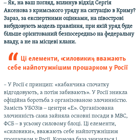
‒ Як, на ваш погляд, вплинув відхід Сергія
Аксенова з кримського уряду на ситуацію в Криму?
Зараз, за експертними оцінками, на півострові
вибудовують модель правління, при якій уряд буде
більше орієнтований безпосередньо на федеральну
владу, а не на місцеві клани.
Ці елементи, «силовики», вважають
себе найпотужнішим прошарком у Росії
–
У Росії є принцип: «кабанчика спочатку
відгодовують, а потім забивають». У Росії зникла
офіційна боротьба з організованою злочинністю.
Замість УБОЗів ‒ центри «Е». Організована
злочинність сама зайняла основні посади в МВС,
ФСБ ‒ в усьому силовому блоці. Ці елементи,
«силовики», вважають себе найпотужнішим
прошарком у Росії. Кормова база знизилася і