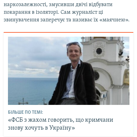
наркозалежності, змусивши двічі відбувати
покарання в ізоляторі. Сам журналіст ці
звинувачення заперечує та називає їх «маячнею».
БІЛЬШЕ ПО ТЕМІ:
«ФСБ з жахом говорить, що кримчани
знову хочуть в Україну»