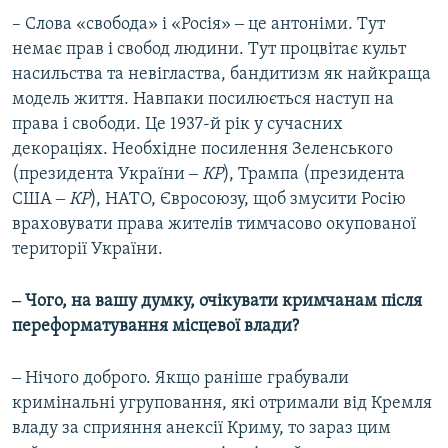
–
Слова «свобода» і «Росія» ‒ це антоніми. Тут
немає прав і свобод людини. Тут процвітає культ
насильства та невігластва, бандитизм як найкраща
модель життя. Навпаки посилюється наступ на
права і свободи. Це 1937-й рік у сучасних
декораціях. Необхідне посилення Зеленського
(президента України ‒
КР
), Трампа (президента
США ‒
КР
), НАТО, Євросоюзу, щоб змусити Росію
враховувати права жителів тимчасово окупованої
території України.
‒ Чого, на вашу думку, очікувати кримчанам після
переформатування місцевої влади?
‒ Нічого доброго. Якщо раніше грабували
кримінальні угруповання, які отримали від Кремля
владу за сприяння анексії Криму, то зараз цим