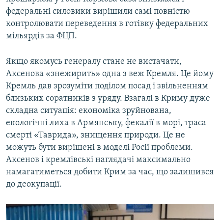
федеральні силовики вирішили самі повністю
контролювати переведення в готівку федеральних
мільярдів за ФЦП.
Якщо якомусь генералу стане не вистачати,
Аксенова «знежирить» одна з веж Кремля. Це йому
Кремль дав зрозуміти поділом посад і звільненням
близьких соратників з уряду. Взагалі в Криму дуже
складна ситуація: економіка зруйнована,
екологічні лиха в Армянську, фекалії в морі, траса
смерті «Таврида», знищення природи. Це не
можуть бути вирішені в моделі Росії проблеми.
Аксенов і кремлівські наглядачі максимально
намагатиметься добити Крим за час, що залишився
до деокупації.