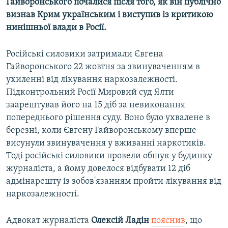
Гайворонського почалися після того, як він публічно
визнав Крим українським і виступив із критикою
нинішньої влади в Росії.
Російські силовики затримали Євгена
Гайворонського 22 жовтня за звинуваченням в
ухиленні від лікування наркозалежності.
Підконтрольний Росії Мировий суд Ялти
заарештував його на 15 діб за невиконання
попереднього рішення суду. Воно було ухвалене в
березні, коли Євгену Гайворонському вперше
висунули звинувачення у вживанні наркотиків.
Тоді російські силовики провели обшук у будинку
журналіста, а йому довелося відбувати 12 діб
адмінарешту із зобов'язанням пройти лікування від
наркозалежності.
Адвокат журналіста
Олексій Ладін
пояснив
, що