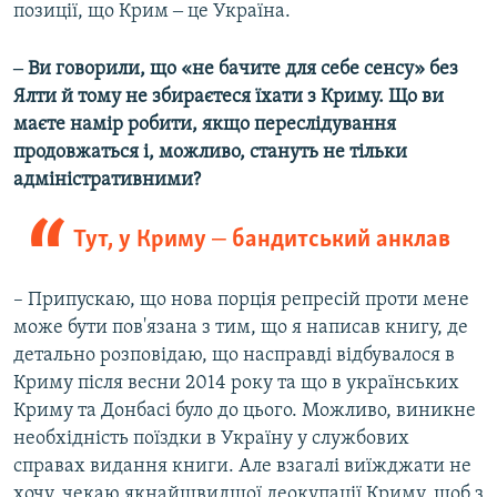
позиції, що Крим ‒ це Україна.
‒ Ви говорили, що «не бачите для себе сенсу» без
Ялти й тому не збираєтеся їхати з Криму. Що ви
маєте намір робити, якщо переслідування
продовжаться і, можливо, стануть не тільки
адміністративними?
Тут, у Криму ‒ бандитський анклав
–
Припускаю, що нова порція репресій проти мене
може бути пов'язана з тим, що я написав книгу, де
детально розповідаю, що насправді відбувалося в
Криму після весни 2014 року та що в українських
Криму та Донбасі було до цього. Можливо, виникне
необхідність поїздки в Україну у службових
справах видання книги. Але взагалі виїжджати не
хочу, чекаю якнайшвидшої деокупації Криму, щоб з