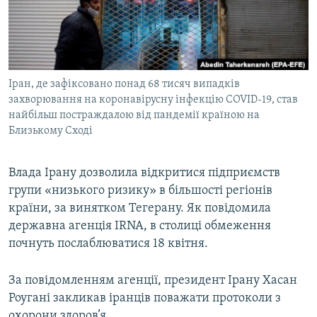
ВІДЕОУРОКИ «ELIFBE»
Русский
СВІДЧЕННЯ ОКУПАЦІЇ
Qırımtatar
УКРАЇНСЬКА ПРОБЛЕМА КРИМУ
Іран, де зафіксовано понад 68 тисяч випадків
ДОЛУЧАЙСЯ!
ІНФОГРАФІКА
захворювання на коронавірусну інфекцію COVID-19, став
найбільш постраждалою від пандемії країною на
Близькому Сході
Усі сайти RFE/RL
Влада Ірану дозволила відкритися підприємств
групи «низького ризику» в більшості регіонів
країни, за винятком Тегерану. Як повідомила
державна агенція
IRNA
, в столиці обмеження
почнуть послаблюватися 18 квітня.
За повідомленням агенції, президент Ірану Хасан
Роугані закликав іранців поважати протоколи з
охорони здоров’я.