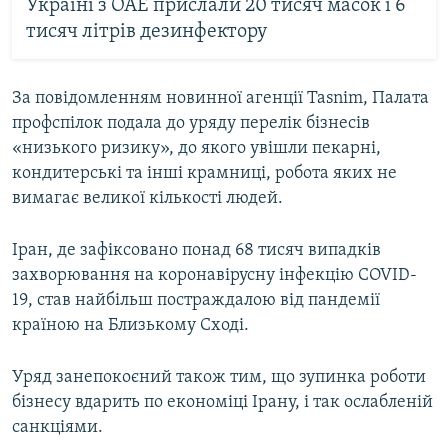
Україні з ОАЕ прислали 20 тисяч масок і 6
тисяч літрів дезинфектору
За повідомленням новинної агенції Tasnim, Палата
профспілок подала до уряду перелік бізнесів
«низького ризику», до якого увішли пекарні,
кондитерські та інші крамниці, робота яких не
вимагає великої кількості людей.
Іран, де зафіксовано понад 68 тисяч випадків
захворювання на коронавірусну інфекцію
COVID-
19
, став найбільш постраждалою від пандемії
країною на Близькому Сході.
Уряд занепокоєний також тим, що зупинка роботи
бізнесу вдарить по економіці Ірану, і так ослабленій
санкціями.