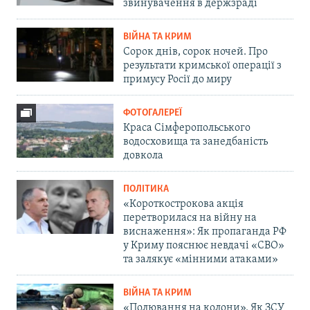
звинувачення в держзраді
ВІЙНА ТА КРИМ
Сорок днів, сорок ночей. Про
результати кримської операції з
примусу Росії до миру
ФОТОГАЛЕРЕЇ
Краса Сімферопольського
водосховища та занедбаність
довкола
ПОЛІТИКА
«Короткострокова акція
перетворилася на війну на
виснаження»: Як пропаганда РФ
у Криму пояснює невдачі «СВО»
та залякує «мінними атаками»
ВІЙНА ТА КРИМ
«Полювання на колони». Як ЗСУ