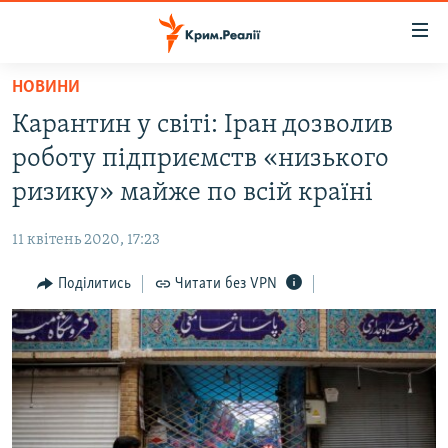
Доступність
посилання
Перейти
НОВИНИ
до
НОВИНИ
Карантин у світі: Іран дозволив
основного
ВОДА.КРИМ
матеріалу
роботу підприємств «низького
ВІДЕО ТА ФОТО
Перейти
ризику» майже по всій країні
до
ПОЛІТИКА
основної
11 квітень 2020, 17:23
БЛОГИ
навігації
Перейти
Поділитись
Читати без VPN
ПОГЛЯД
до
ІНТЕРВ'Ю
пошуку
ВСЕ ЗА ДЕНЬ
СПЕЦПРОЕКТИ
ЯК ОБІЙТИ БЛОКУВАННЯ
ДЕПОРТАЦІЯ