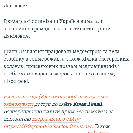
Данілович.
Громадські організації України вимагали
звільнення громадянської активістки Ірини
Данілович.
Ірина Данілович працювала медсестрою та вела
сторінку в соцмережах, а також кілька блогерських
колонок, присвячених правам медпрацівників і
проблемам охорони здоров'я на анексованому
півострові.
Роскомнагляд (Роскомнадзор) намагається
заблокувати
доступ до сайту
Крим.Реалії
.
Безперешкодно читати Крим.Реалії можна за
допомогою
дзеркального сайту
:
https://dfs0qrmo00d6u.cloudfront.net
. Також