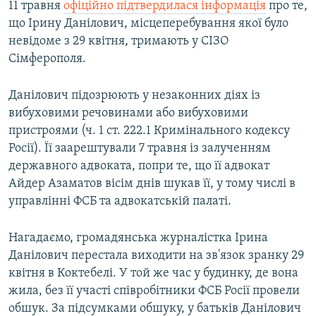
11 травня
офіційно підтвердилася інформація
про те,
що Ірину Данілович, місцеперебування якої було
невідоме з 29 квітня, тримають у СІЗО
Сімферополя.
Данілович підозрюють у незаконних діях із
вибуховими речовинами або вибуховими
пристроями (ч. 1 ст. 222.1 Кримінального кодексу
Росії). Її заарештували 7 травня із залученням
державного адвоката, попри те, що її адвокат
Айдер Азаматов вісім днів шукав її, у тому числі в
управлінні ФСБ та адвокатській палаті.
Нагадаємо, громадянська журналістка Ірина
Данілович перестала виходити на зв'язок зранку 29
квітня в Коктебелі. У той же час у будинку, де вона
жила, без її участі співробітники ФСБ Росії провели
обшук. За підсумками обшуку, у батьків Данілович