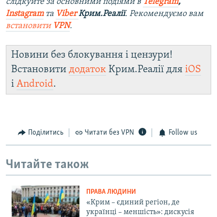
слідкуйте за основними подіями в
Telegram
,
Instagram
та
Viber
Крим.Реалії
. Рекомендуємо вам
встановити
VPN
.
Новини без блокування і цензури!
Встановити
додаток
Крим.Реалії для
iOS
і
Android
.
Поділитись
Читати без VPN
Follow us
Читайте також
ПРАВА ЛЮДИНИ
«Крим – єдиний регіон, де
українці – меншість»: дискусія