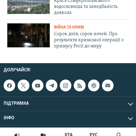
Краса Сімферопольського
водосховища та занедбаність
довкола
ВІЙНА ТА КРИМ
Сорок днів, сорок ночей. Про
результати кримської операції з
примусу Росії до миру
ДОЛУЧАЙСЯ!
ПІДТРИМКА
ІНФО
© Крим.Реалії, 2026 | Усі права застережено.
КТА
РУС