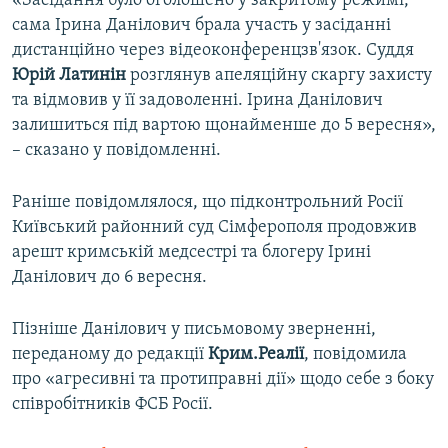
«Засідання було оголошено у закритому режимі,
сама Ірина Данілович брала участь у засіданні
дистанційно через відеоконференцзв'язок. Суддя
Юрій Латинін
розглянув апеляційну скаргу захисту
та відмовив у її задоволенні. Ірина Данілович
залишиться під вартою щонайменше до 5 вересня»,
– сказано у повідомленні.
Раніше повідомлялося, що підконтрольний Росії
Київський районний суд Сімферополя продовжив
арешт кримській медсестрі та блогеру Ірині
Данілович до 6 вересня.
Пізніше Данілович у письмовому зверненні,
переданому до редакції
Крим.Реалії
, повідомила
про «агресивні та протиправні дії» щодо себе з боку
співробітників ФСБ Росії.