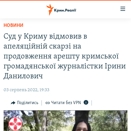
Доступність
посилання
Перейти
НОВИНИ
до
НОВИНИ
Суд у Криму відмовив в
основного
ВОДА.КРИМ
матеріалу
апеляційній скарзі на
ВІДЕО ТА ФОТО
Перейти
продовження арешту кримської
до
ПОЛІТИКА
громадянської журналістки Ірини
основної
БЛОГИ
навігації
Данилович
Перейти
ПОГЛЯД
до
03 серпень 2022, 19:33
ІНТЕРВ'Ю
пошуку
Поділитись
Читати без VPN
ВСЕ ЗА ДЕНЬ
СПЕЦПРОЕКТИ
ЯК ОБІЙТИ БЛОКУВАННЯ
ДЕПОРТАЦІЯ