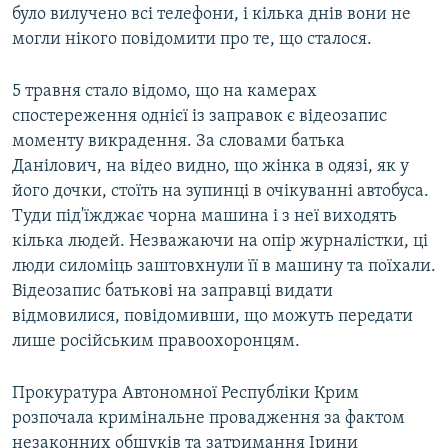
було вилучено всі телефони, і кілька днів вони не
могли нікого повідомити про те, що сталося.
5 травня стало відомо, що на камерах
спостереження однієї із заправок є відеозапис
моменту викрадення. За словами батька
Данілович, на відео видно, що жінка в одязі, як у
його дочки, стоїть на зупинці в очікуванні автобуса.
Туди під'їжджає чорна машина і з неї виходять
кілька людей. Незважаючи на опір журналістки, ці
люди силоміць заштовхнули її в машину та поїхали.
Відеозапис батькові на заправці видати
відмовилися, повідомивши, що можуть передати
лише російським правоохоронцям.
Прокуратура Автономної Республіки Крим
розпочала кримінальне провадження за фактом
незаконних обшуків та затримання Ірини