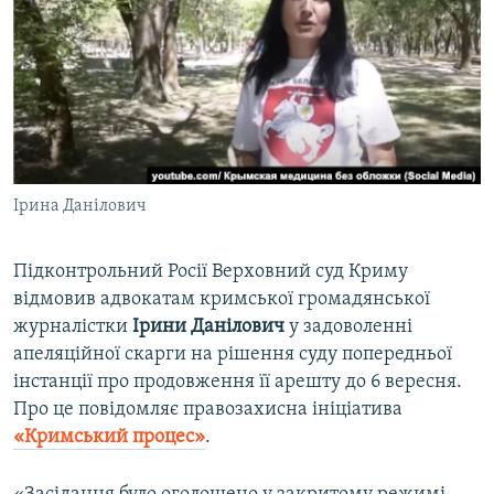
ВІДЕОУРОКИ «ELIFBE»
Русский
СВІДЧЕННЯ ОКУПАЦІЇ
Qırımtatar
УКРАЇНСЬКА ПРОБЛЕМА КРИМУ
ДОЛУЧАЙСЯ!
ІНФОГРАФІКА
Ірина Данілович
Усі сайти RFE/RL
Підконтрольний Росії Верховний суд Криму
відмовив адвокатам кримської громадянської
журналістки
Ірини Данілович
у задоволенні
апеляційної скарги на рішення суду попередньої
інстанції про продовження її арешту до 6 вересня.
Про це повідомляє правозахисна ініціатива
«Кримський процес»
.