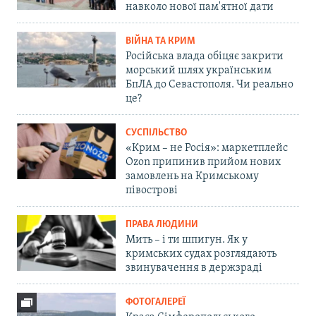
навколо нової пам'ятної дати
ВІЙНА ТА КРИМ
Російська влада обіцяє закрити
морський шлях українським
БпЛА до Севастополя. Чи реально
це?
СУСПІЛЬСТВО
«Крим – не Росія»: маркетплейс
Ozon припинив прийом нових
замовлень на Кримському
півострові
ПРАВА ЛЮДИНИ
Мить – і ти шпигун. Як у
кримських судах розглядають
звинувачення в держзраді
ФОТОГАЛЕРЕЇ