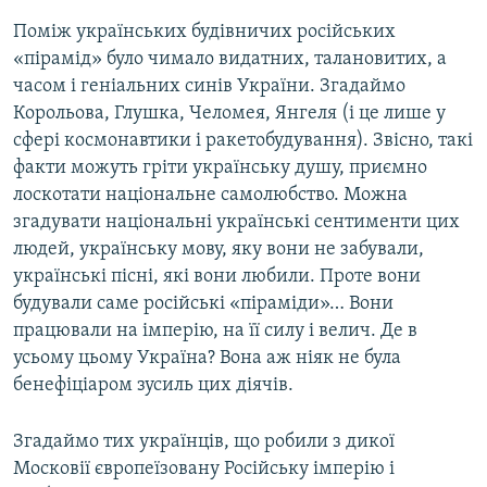
Поміж українських будівничих російських
«пірамід» було чимало видатних, талановитих, а
часом і геніальних синів України. Згадаймо
Корольова, Глушка, Челомея, Янгеля (і це лише у
сфері космонавтики і ракетобудування). Звісно, такі
факти можуть гріти українську душу, приємно
лоскотати національне самолюбство. Можна
згадувати національні українські сентименти цих
людей, українську мову, яку вони не забували,
українські пісні, які вони любили. Проте вони
будували саме російські «піраміди»… Вони
працювали на імперію, на її силу і велич. Де в
усьому цьому Україна? Вона аж ніяк не була
бенефіціаром зусиль цих діячів.
Згадаймо тих українців, що робили з дикої
Московії європеїзовану Російську імперію і