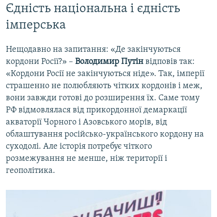
Єдність національна і єдність
імперська
Нещодавно на запитання: «Де закінчуються
кордони Росії?» –
Володимир Путін
відповів так:
«Кордони Росії не закінчуються ніде». Так, імперії
страшенно не полюбляють чітких кордонів і меж,
вони завжди готові до розширення їх. Саме тому
РФ відмовлялася від прикордонної демаркації
акваторії Чорного і Азовського морів, від
облаштування російсько-українського кордону на
суходолі. Але історія потребує чіткого
розмежування не менше, ніж території і
геополітика.