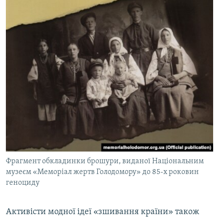
Фрагмент обкладинки брошури, виданої Національним
музеєм «Меморіал жертв Голодомору» до 85-х роковин
геноциду
Активісти модної ідеї «зшивання країни» також