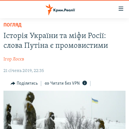
Доступність
посилання
Перейти
ПОГЛЯД
до
НОВИНИ
Історія України та міфи Росії:
основного
ВОДА.КРИМ
матеріалу
слова Путіна є промовистими
ВІДЕО ТА ФОТО
Перейти
до
Ігор Лосєв
ПОЛІТИКА
основної
21 січень 2019, 22:35
БЛОГИ
навігації
Перейти
ПОГЛЯД
Поділитись
Читати без VPN
до
ІНТЕРВ'Ю
пошуку
ВСЕ ЗА ДЕНЬ
СПЕЦПРОЕКТИ
ЯК ОБІЙТИ БЛОКУВАННЯ
ДЕПОРТАЦІЯ