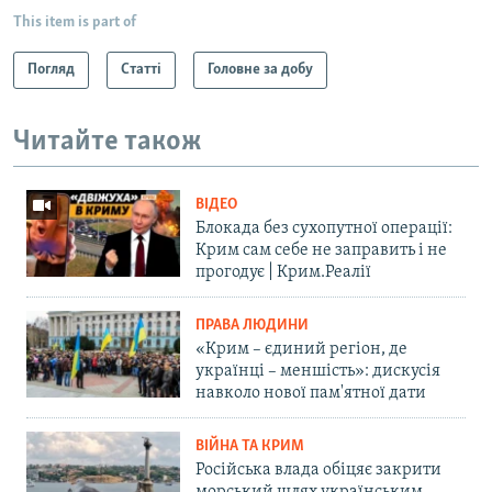
This item is part of
Погляд
Статті
Головне за добу
Читайте також
ВІДЕО
Блокада без сухопутної операції:
Крим сам себе не заправить і не
прогодує | Крим.Реалії
ПРАВА ЛЮДИНИ
«Крим – єдиний регіон, де
українці – меншість»: дискусія
навколо нової пам'ятної дати
ВІЙНА ТА КРИМ
Російська влада обіцяє закрити
морський шлях українським