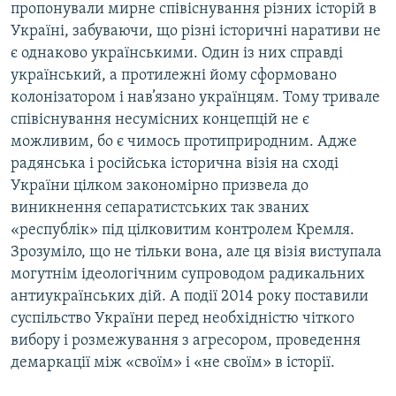
пропонували мирне співіснування різних історій в
Україні, забуваючи, що різні історичні наративи не
є однаково українськими. Один із них справді
український, а протилежні йому сформовано
колонізатором і нав’язано українцям. Тому тривале
співіснування несумісних концепцій не є
можливим, бо є чимось протиприродним. Адже
радянська і російська історична візія на сході
України цілком закономірно призвела до
виникнення сепаратистських так званих
«республік» під цілковитим контролем Кремля.
Зрозуміло, що не тільки вона, але ця візія виступала
могутнім ідеологічним супроводом радикальних
антиукраїнських дій. А події 2014 року поставили
суспільство України перед необхідністю чіткого
вибору і розмежування з агресором, проведення
демаркації між «своїм» і «не своїм» в історії.