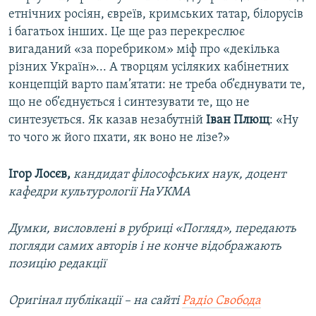
етнічних росіян, євреїв, кримських татар, білорусів
і багатьох інших. Це ще раз перекреслює
вигаданий «за поребриком» міф про «декілька
різних Україн»... А творцям усіляких кабінетних
концепцій варто пам’ятати: не треба об’єднувати те,
що не об’єднується і синтезувати те, що не
синтезується. Як казав незабутній
Іван Плющ
: «Ну
то чого ж його пхати, як воно не лізе?»
Ігор Лосєв,
кандидат філософських наук, доцент
кафедри культурології НаУКМА
Думки, висловлені в рубриці «Погляд», передають
погляди самих авторів і не конче відображають
позицію редакції
Оригінал публікації – на сайті
Радіо Свобода