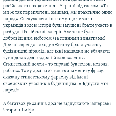
російського походження в Україні під гаслом: «Та
ми ж так переплетені, змішані, ми практично один
народ». Спекулюючи і на тому, що чимало
українців волею історії були змушені брати участь в
розбудові Російської імперії. Але то не було
добровільним вибором (за певними винятками).
Древні євреї до виходу з Єгипту брали участь у
будівництві пірамід, але їхні нащадки не вбачають
тут підстав для гордості й задоволення.
Єгипетський полон – то справді був полон, неволя,
рабство. Тому досі пам’ятають знамениту фразу,
сказану єгипетському фараону від імені
єврейських учасників будівництва: «Відпусти мій
народ!»
А багатьох українців досі не відпускають імперські
історичні міфи…