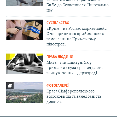
БпЛА до Севастополя. Чи реально
це?
СУСПІЛЬСТВО
«Крим – не Росія»: маркетплейс
Ozon припинив прийом нових
замовлень на Кримському
півострові
ПРАВА ЛЮДИНИ
Мить – і ти шпигун. Як у
кримських судах розглядають
звинувачення в держзраді
ФОТОГАЛЕРЕЇ
Краса Сімферопольського
водосховища та занедбаність
довкола