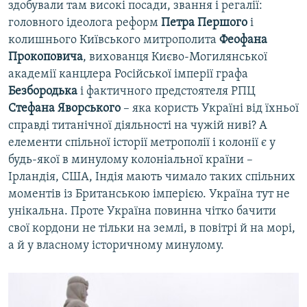
здобували там високі посади, звання і регалії:
головного ідеолога реформ
Петра Першого
і
колишнього Київського митрополита
Феофана
Прокоповича
, вихованця Києво-Могилянської
академії канцлера Російської імперії графа
Безбородька
і фактичного предстоятеля РПЦ
Стефана Яворського
– яка користь Україні від їхньої
справді титанічної діяльності на чужій ниві? А
елементи спільної історії метрополії і колонії є у
будь-якої в минулому колоніальної країни –
Ірландія, США, Індія мають чимало таких спільних
моментів із Британською імперією. Україна тут не
унікальна. Проте Україна повинна чітко бачити
свої кордони не тільки на землі, в повітрі й на морі,
а й у власному історичному минулому.