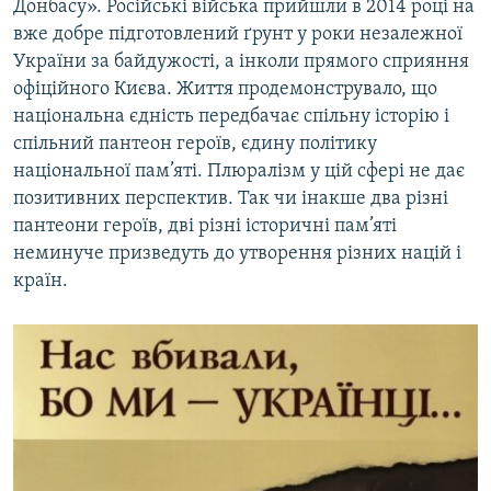
Донбасу». Російські війська прийшли в 2014 році на
вже добре підготовлений ґрунт у роки незалежної
України за байдужості, а інколи прямого сприяння
офіційного Києва. Життя продемонструвало, що
національна єдність передбачає спільну історію і
спільний пантеон героїв, єдину політику
національної пам’яті. Плюралізм у цій сфері не дає
позитивних перспектив. Так чи інакше два різні
пантеони героїв, дві різні історичні пам’яті
неминуче призведуть до утворення різних націй і
країн.