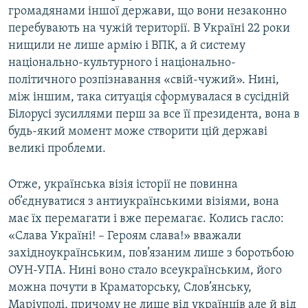
громадянами іншої держави, що вони незаконно
перебувають на чужій території. В Україні 22 роки
нищили не лише армію і ВПК, а й систему
національно-культурного і національно-
політичного розпізнавання «свій-чужий». Нині,
між іншим, така ситуація сформувалася в сусідній
Білорусі зусиллями перш за все її президента, вона в
будь-який момент може створити цій державі
великі проблеми.
Отже, українська візія історії не повинна
об’єднуватися з антиукраїнськими візіями, вона
має їх перемагати і вже перемагає. Колись гасло:
«Слава Україні! – Героям слава!» вважали
західноукраїнським, пов’язаним лише з боротьбою
ОУН-УПА. Нині воно стало всеукраїнським, його
можна почути в Краматорську, Слов’янську,
Маріуполі, причому не лише від українців але й від