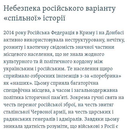
​Небезпека російського варіанту
«спільної» історії
2014 року Російська Федерація в Криму і на Донбасі
активно використовувала неструктуровану, нечітку,
розмиту і хаотичну свідомість значної частини
місцевого населення, що не знала жодного
культурного та й політичного кордону між
українським і російським. Те населення щиро
сприймало озброєних іноземців з-за «поребрика»
як «наших». Цьому сприяла багаторічна
специфічна місцева, а часом і загальнодержавна
політика історичної пам’яті. Зокрема гучні свята на
честь перемог російської зброї, на честь звитяг
сталінської Червоної армії, на честь царських і
радянських генералів і адміралів. Завдяки цьому
зникала здатність розуміти, що військові з Росії є