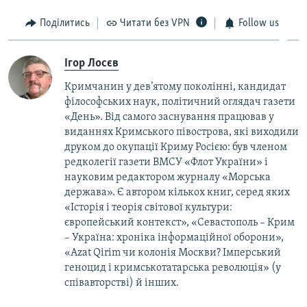
Поділитись
Читати без VPN
Follow us
Ігор Лосєв
Кримчанин у дев’ятому поколінні, кандидат
філософських наук, політичний оглядач газети
«День». Від самого заснування працював у
виданнях Кримського півострова, які виходили
друком до окупації Криму Росією: був членом
редколегії газети ВМСУ «Флот України» і
науковим редактором журналу «Морська
держава». Є автором кількох книг, серед яких
«Історія і теорія світової культури:
європейський контекст», «Севастополь – Крим
– Україна: хроніка інформаційної оборони»,
«Azat Qirim чи колонія Москви? Імперський
геноцид і кримськотатарська революція» (у
співавторстві) й інших.