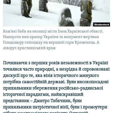
ВІДЕОУРОКИ «ELIFBE»
Русский
СВІДЧЕННЯ ОКУПАЦІЇ
Qırımtatar
УКРАЇНСЬКА ПРОБЛЕМА КРИМУ
ДОЛУЧАЙСЯ!
Кам’яні баби на околиці міста Ізюм Харківської області.
ІНФОГРАФІКА
Навпроти них прапор України та монумент жертвам
Голодомору-геноциду на вершині гори Кременець. А
ліворуч християнський храм
Усі сайти RFE/RL
Починаючи з перших років незалежності в Україні
точилися часто природні, а незрідка й спровоковані
дискусії про те, яка візія історичного минулого
потрібна самостійній державі. Були високопосадові
прихильники збереження російсько-радянської
історичної парадигми, найяскравіший
представник – Дмитро Табачник, були
прихильники патріотичної візії, були і промоутери