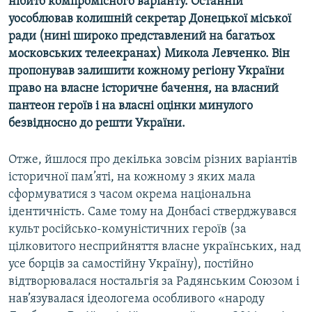
нібито компромісного варіанту. Останній
уособлював колишній секретар Донецької міської
ради (нині широко представлений на багатьох
московських телеекранах) Микола Левченко. Він
пропонував залишити кожному регіону України
право на власне історичне бачення, на власний
пантеон героїв і на власні оцінки минулого
безвідносно до решти України.
Отже, йшлося про декілька зовсім різних варіантів
історичної пам’яті, на кожному з яких мала
сформуватися з часом окрема національна
ідентичність. Саме тому на Донбасі стверджувався
культ російсько-комуністичних героїв (за
цілковитого несприйняття власне українських, над
усе борців за самостійну Україну), постійно
відтворювалася ностальгія за Радянським Союзом і
нав’язувалася ідеологема особливого «народу