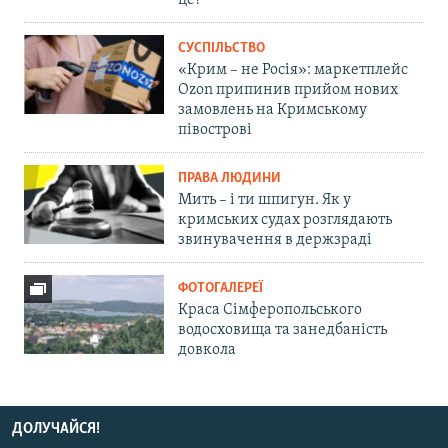
це?
СУСПІЛЬСТВО
«Крим – не Росія»: маркетплейс
Ozon припинив прийом нових
замовлень на Кримському
півострові
ПРАВА ЛЮДИНИ
Мить – і ти шпигун. Як у
кримських судах розглядають
звинувачення в держзраді
ФОТОГАЛЕРЕЇ
Краса Сімферопольського
водосховища та занедбаність
довкола
ДОЛУЧАЙСЯ!