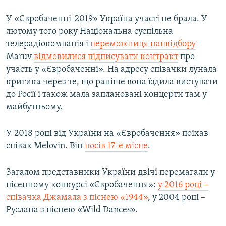
У «Євробаченні-2019» Україна участі не брала. У
лютому того року Національна суспільна
телерадіокомпанія і
переможниця нацвідбору
Maruv
відмовилися підписувати контракт
про
участь у «Євробаченні». На адресу співачки лунала
критика через те, що раніше вона їздила виступати
до Росії і також мала заплановані концерти там у
майбутньому.
У 2018 році від України на «Євробачення» поїхав
співак Melovin. Він
посів 17-е місце
.
Загалом представники України двічі перемагали у
пісенному конкурсі «Євробачення»:
у 2016 році –
співачка Джамала з піснею «1944»
, у 2004 році –
Руслана з піснею «Wild Dances».