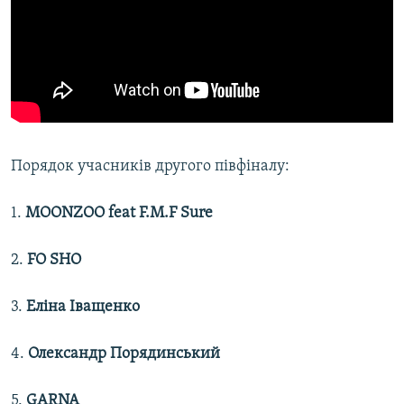
Порядок учасників другого півфіналу:
1.
MOONZOO feat F.M.F Sure
2.
FO SHO
3.
Еліна Іващенко
4.
Олександр Порядинський
5.
GARNA