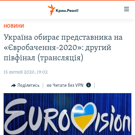
Доступність
посилання
Перейти
НОВИНИ
до
НОВИНИ
Україна обирає представника на
основного
ВОДА.КРИМ
матеріалу
«Євробачення-2020»: другий
ВІДЕО ТА ФОТО
Перейти
півфінал (трансляція)
до
ПОЛІТИКА
основної
15 лютий 2020, 19:02
БЛОГИ
навігації
Перейти
Поділитись
Читати без VPN
ПОГЛЯД
до
ІНТЕРВ'Ю
пошуку
ВСЕ ЗА ДЕНЬ
СПЕЦПРОЕКТИ
ЯК ОБІЙТИ БЛОКУВАННЯ
ДЕПОРТАЦІЯ