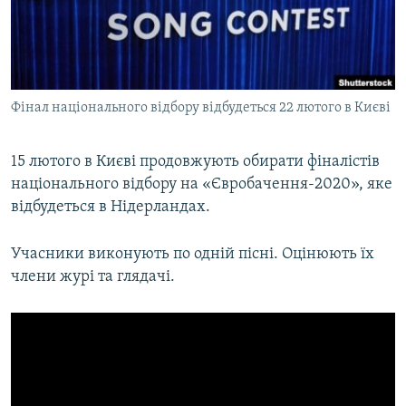
ВІДЕОУРОКИ «ELIFBE»
Русский
СВІДЧЕННЯ ОКУПАЦІЇ
Qırımtatar
УКРАЇНСЬКА ПРОБЛЕМА КРИМУ
Фінал національного відбору відбудеться 22 лютого в Києві
ДОЛУЧАЙСЯ!
ІНФОГРАФІКА
15 лютого в Києві продовжують обирати фіналістів
національного відбору на «Євробачення-2020», яке
Усі сайти RFE/RL
відбудеться в Нідерландах.
Учасники виконують по одній пісні. Оцінюють їх
члени журі та глядачі.