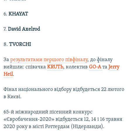
6.
KHAYAT
7.
David Axelrod
8.
TVORCHI
За
результатами першого півфіналу
, до фіналу
вийшли: співачка
KRUTЬ
, колектив
GO-A
та
Jerry
Heil
.
Фінал національного відбору відбудеться 22 лютого
в Києві.
65-й міжнародний пісенний конкурс
«Євробачення-2020» відбудеться 12, 14 і 16 травня
2020 року в місті Роттердам (Нідерланди).