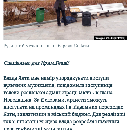
ВІДЕОУРОКИ «ELIFBE»
Русский
СВІДЧЕННЯ ОКУПАЦІЇ
Qırımtatar
УКРАЇНСЬКА ПРОБЛЕМА КРИМУ
ДОЛУЧАЙСЯ!
ІНФОГРАФІКА
Вуличний музикант на набережній Ялти
Спеціально для Крим.Реалії​
Усі сайти RFE/RL
Влада Ялти має намір упорядкувати виступи
вуличних музикантів, повідомила заступниця
голови російської адміністрації міста Світлана
Новодацька. За її словами, артисти зможуть
виступати на променадах і в підземних переходах
Ялти, заплативши в міський бюджет. Для реалізації
такої інновації місцева влада розробляє пілотний
проєкт «Вуличні музиканти».