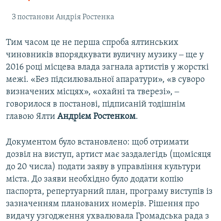
З постанови Андрія Ростенка
Тим часом це не перша спроба ялтинських
чиновників впорядкувати вуличну музику ‒ ще у
2016 році місцева влада загнала артистів у жорсткі
межі. «Без підсилювальної апаратури», «в суворо
визначених місцях», «охайні та тверезі», ‒
говорилося в постанові, підписаній тодішнім
главою Ялти
Андрієм Ростенком
.
Документом було встановлено: щоб отримати
дозвіл на виступ, артист має заздалегідь (щомісяця
до 20 числа) подати заяву в управління культури
міста. До заяви необхідно було додати копію
паспорта, репертуарний план, програму виступів із
зазначенням планованих номерів. Рішення про
видачу узгодження ухвалювала Громадська рада з