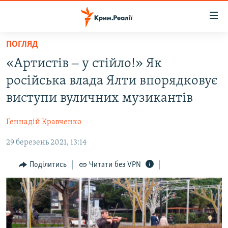
Доступність
посилання
Перейти
ПОГЛЯД
до
НОВИНИ
«Артистів ‒ у стійло!» Як
основного
ВОДА.КРИМ
матеріалу
російська влада Ялти впорядковує
ВІДЕО ТА ФОТО
Перейти
виступи вуличних музикантів
до
ПОЛІТИКА
основної
Геннадій Кравченко
БЛОГИ
навігації
Перейти
29 березень 2021, 13:14
ПОГЛЯД
до
ІНТЕРВ'Ю
Поділитись
Читати без VPN
пошуку
ВСЕ ЗА ДЕНЬ
СПЕЦПРОЕКТИ
ЯК ОБІЙТИ БЛОКУВАННЯ
ДЕПОРТАЦІЯ