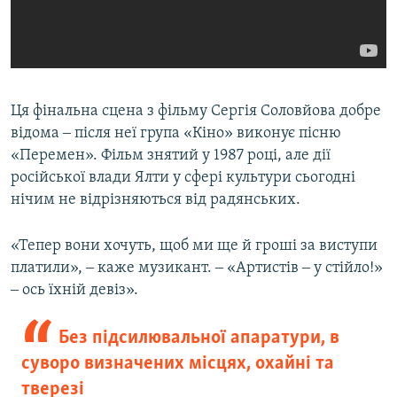
Ця фінальна сцена з фільму Сергія Соловйова добре
відома ‒ після неї група «Кіно» виконує пісню
«Перемен». Фільм знятий у 1987 році, але дії
російської влади Ялти у сфері культури сьогодні
нічим не відрізняються від радянських.
«Тепер вони хочуть, щоб ми ще й гроші за виступи
платили», ‒ каже музикант. ‒ «Артистів ‒ у стійло!»
‒ ось їхній девіз».
Без підсилювальної апаратури, в
суворо визначених місцях, охайні та
тверезі