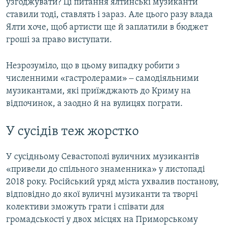
узгоджувати? Ці питання ялтинські музиканти
ставили тоді, ставлять і зараз. Але цього разу влада
Ялти хоче, щоб артисти ще й заплатили в бюджет
гроші за право виступати.
Незрозуміло, що в цьому випадку робити з
численними «гастролерами» ‒ самодіяльними
музикантами, які приїжджають до Криму на
відпочинок, а заодно й на вулицях пограти.
У сусідів теж жорстко
У сусідньому Севастополі вуличних музикантів
«привели до спільного знаменника» у листопаді
2018 року. Російський уряд міста ухвалив постанову,
відповідно до якої вуличні музиканти та творчі
колективи зможуть грати і співати для
громадськості у двох місцях на Приморському