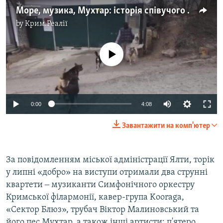
Море, музика, Мухтар: історія співучого пса з Ялти (відео)
by
Крим.Реалії
No media source currently available
Auto
0:00
4:08
270p
Завантажити на комп'ютер
360p
Auto
270p
360p
404p
404p
За повідомленням міської адміністрації Ялти, торік
у липні «добро» на виступи отримали два струнні
1080p
1080p
квартети ‒ музиканти Симфонічного оркестру
Кримської філармонії, кавер-група Kooraga,
«Сектор Блюз», трубач Віктор Малиновський та
його пес Мухтар, а також інші артисти: п'ятеро