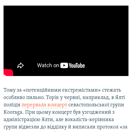
Тому за «потенційними екстремістами» стежать
особливо пильно. Торік у червні, наприклад, в Ялті
поліція
перервала концерт
севастопольської групи
Kooraga. При цьому концерт був узгоджений з
адміністрацією Ялти, але вокаліста-керівника
групи відвезли до відділку й виписали протокол «за