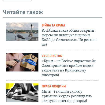
Читайте також
ВІЙНА ТА КРИМ
Російська влада обіцяє закрити
морський шлях українським
БпЛА до Севастополя. Чи реально
це?
СУСПІЛЬСТВО
«Крим – не Росія»: маркетплейс
Ozon припинив прийом нових
замовлень на Кримському
півострові
ПРАВА ЛЮДИНИ
Мить – і ти шпигун. Як у
кримських судах розглядають
звинувачення в держзраді