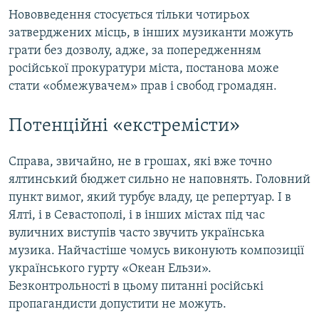
Нововведення стосується тільки чотирьох
затверджених місць, в інших музиканти можуть
грати без дозволу, адже, за попередженням
російської прокуратури міста, постанова може
стати «обмежувачем» прав і свобод громадян.
Потенційні «екстремісти»
Справа, звичайно, не в грошах, які вже точно
ялтинський бюджет сильно не наповнять. Головний
пункт вимог, який турбує владу, це репертуар. І в
Ялті, і в Севастополі, і в інших містах під час
вуличних виступів часто звучить українська
музика. Найчастіше чомусь виконують композиції
українського гурту «Океан Ельзи».
Безконтрольності в цьому питанні російські
пропагандисти допустити не можуть.