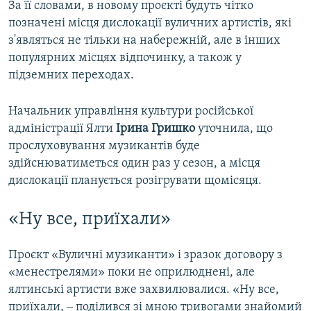
За її словами, в новому проєкті будуть чітко
позначені місця дислокації вуличних артистів, які
з'являться не тільки на набережній, але в інших
популярних місцях відпочинку, а також у
підземних переходах.
Начальник управління культури російської
адміністрації Ялти
Ірина Гришко
уточнила, що
прослуховування музикантів буде
здійснюватиметься один раз у сезон, а місця
дислокації планується розігрувати щомісяця.
«Ну все, приїхали»
Проєкт «Вуличні музиканти» і зразок договору з
«менестрелями» поки не оприлюднені, але
ялтинські артисти вже захвилювалися. «Ну все,
приїхали, ‒ поділився зі мною тривогами знайомий