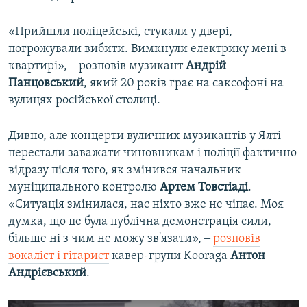
«Прийшли поліцейські, стукали у двері,
погрожували вибити. Вимкнули електрику мені в
квартирі», ‒ розповів музикант
Андрій
Панцовський
, який 20 років грає на саксофоні на
вулицях російської столиці.
Дивно, але концерти вуличних музикантів у Ялті
перестали заважати чиновникам і поліції фактично
відразу після того, як змінився начальник
муніципального контролю
Артем Товстіаді
.
«Ситуація змінилася, нас ніхто вже не чіпає. Моя
думка, що це була публічна демонстрація сили,
більше ні з чим не можу зв'язати», ‒
розповів
вокаліст і гітарист
кавер-групи Kooraga
Антон
Андрієвський
.