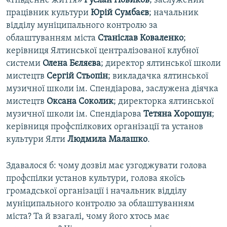
«Південне життя»
Руслан Новиков
; заслужений
працівник культури
Юрій Сумбаєв
; начальник
відділу муніципального контролю за
облаштуванням міста
Станіслав Коваленко
;
керівниця Ялтинської централізованої клубної
системи
Олена Бєляєва
; директор ялтинської школи
мистецтв
Сергій Стьопін
; викладачка ялтинської
музичної школи ім. Спендіарова, заслужена діячка
мистецтв
Оксана Соколик
; директорка ялтинської
музичної школи ім. Спендіарова
Тетяна Хорошун
;
керівниця профспілкових організації та установ
культури Ялти
Людмила Малашко
.
Здавалося б: чому дозвіл має узгоджувати голова
профспілки установ культури, голова якоїсь
громадської організації і начальник відділу
муніципального контролю за облаштуванням
міста? Та й взагалі, чому його хтось має