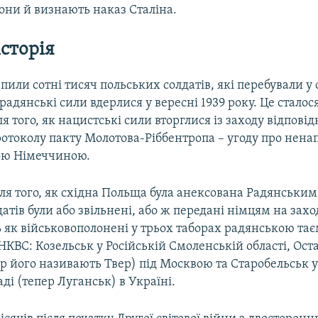
они й визнають наказ Сталіна.
історія
пили сотні тисяч польських солдатів, які перебували у 
радянські сили вдерлися у вересні 1939 року. Це стало
ля того, як нацистські сили вторглися із заходу відповід
ротоколу пакту Молотова-Ріббентропа – угоду про нена
ою Німеччиною.
сля того, як східна Польща була анексована Радянськи
датів були або звільнені, або ж передані німцям на заход
 як військовополонені у трьох таборах радянською та
 НКВС: Козельськ у Російській Смоленській області, Ост
ер його називають Твер) під Москвою та Старобельськ 
і (тепер Луганськ) в Україні.