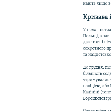
навіть якщо в
Кривава
У полон потра
Польщі, коли 
два тижні піс
секретного п
та нацистськ
До грудня, пі
більшість сол
утримувались
поліцією, або
Калініні (теп
Ворошиловград