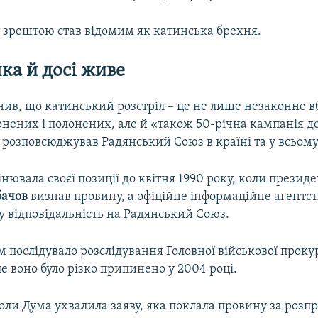
 зрештою став відомим як катинська брехня.
яка
й
досі
живе
нив, що катинський розстріл – це не лише незаконне в
нених і полонених, але й «також 50-річна кампанія д
у розповсюджував Радянський Союз в країні та у всьому 
нювала своєї позиції до квітня 1990 року, коли презид
бачов
визнав провину, а офіційне інформаційне агентс
у відповідальність на Радянський Союз.
 послідувало розслідування Головної військової проку
ле воно було різко припинено у 2004 році.
коли Дума ухвалила заяву, яка поклала провину за розпр