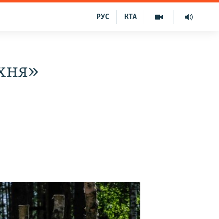
РУС
КТА
ехня»