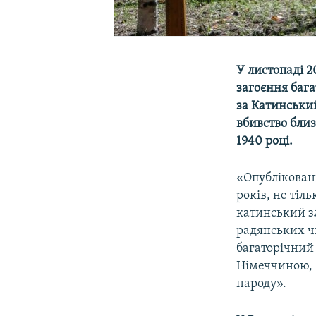
У листопаді 
загоєння бага
за Катинськи
вбивство близ
1940 році.
«Опубліковані
років, не тіл
катинський з
радянських чи
багаторічний 
Німеччиною, «
народу».