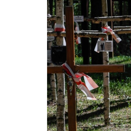
ВІДЕОУРОКИ «ELIFBE»
СВІДЧЕННЯ ОКУПАЦІЇ
УКРАЇНСЬКА ПРОБЛЕМА КРИМУ
ІНФОГРАФІКА