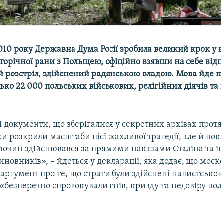
2010 року Державна Дума Росії зробила великий крок у
торічної рани з Польщею, офіційно взявши на себе від
й розстріл, здійснений радянською владою. Мова йде 
ько 22 000 польських військових, релігійних діячів та і
 документи, що зберігалися у секретних архівах прот
ьки розкрили масштаби цієї жахливої трагедії, але й по
лочин здійснювався за прямими наказами Сталіна та 
новників», – йдеться у декларації, яка додає, що мос
аргумент про те, що страти були здійснені нацистсько
безперечно спровокували гнів, кривду та недовіру по