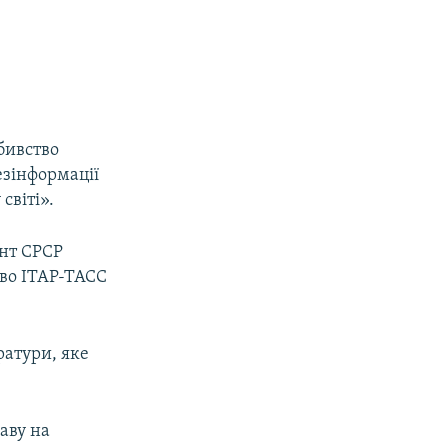
бивство
езінформації
світі».
ент СРСР
тво ІТАР-ТАСС
ратури, яке
аву на