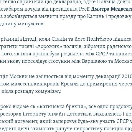
ді тепло сприйняли цю декларацію, адже Польща довго
 незабаром почула від президента Росії
Дмитра
Медведє
а зобов’язується виявити правду про Катинь і продовж
адщину минулого».
 річниці відтоді, коли Сталін та його Політбюро підпис
тратити тисячі «ворожих» поляків, зібраних радянсь
я того, як їхня країна була розділена між СРСР та нацис
ни знову переслідує стосунки між Варшавою та Москв
ція Москви не змінюється від моменту декларації 2010
татом малесеньких кроків Кремля до примирення чере
 після розпаду комунізму.
роко відоме як «катинська брехня», все одно продовж
 просторах інтернету онлайн-детективи вихваляють і 
ький аргумент, який заперечує будь-яку участь СРСР у
медійні діячі займають рішуче непростиму позицію щод