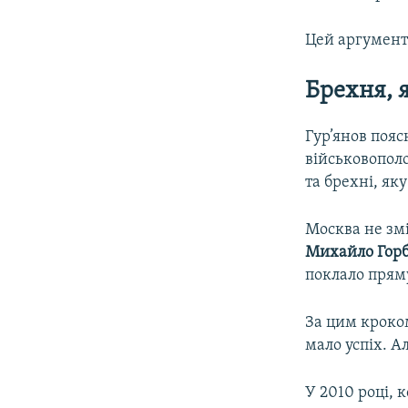
Цей аргумент
Брехня
,
Гур’янов пояс
військовополо
та брехні, як
Москва не змі
Михайло
Гор
поклало прям
За цим кроком
мало успіх. А
У 2010 році, 