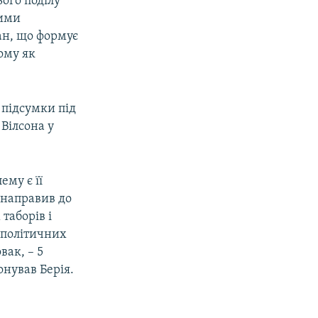
ього поділу
ними
ан, що формує
ому як
 підсумки під
 Вілсона у
му є її
 направив до
таборів і
 політичних
вак, – 5
онував Берія.