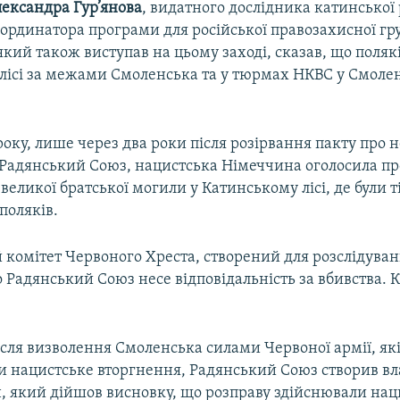
лександра
Гур
’
янова
, видатного дослідника катинської
оординатора програми для російської правозахисної гр
кий також виступав на цьому заході, сказав, що поляк
лісі за межами Смоленська та у тюрмах НКВС у Смолен
 року, лише через два роки після розірвання пакту про 
 Радянський Союз, нацистська Німеччина оголосила пр
еликої братської могили у Катинському лісі, де були т
поляків.
комітет Червоного Хреста, створений для розслідуван
 Радянський Союз несе відповідальність за вбивства. 
після визволення Смоленська силами Червоної армії, як
и нацистське вторгнення, Радянський Союз створив в
, який дійшов висновку, що розправу здійснювали нац