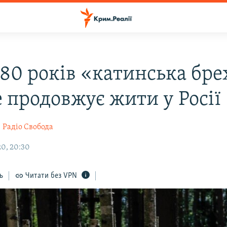
 80 років «катинська бр
е продовжує жити у Росії
н
Радіо Свобода
0, 20:30
ь
Читати без VPN