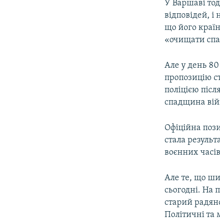
У Варшаві то
відповідей, і
що його країн
«очищати сп
Але у день 80
пропозицію с
поліцією післ
спадщина вій
Офіційна пози
стала резуль
воєнних часів
Але те, що ши
сьогодні. На
старий радянс
Політичні та 