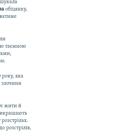
 шукала
ва
обіцянку,
уватиме
али
кою таємною
тами,
ою.
 року, яка
з злочини
ує жити й
прикрашають
 розстрілах.
о розстрілів,