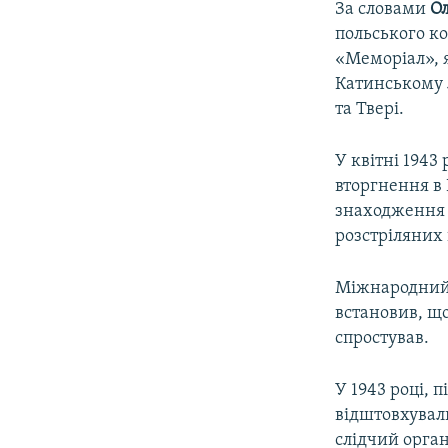
За словами
О
польського к
«Меморіал», я
Катинському 
та Твері.
У квітні 1943
вторгнення в
знаходження в
розстріляних 
Міжнародний 
встановив, що
спростував.
У 1943 році, 
відштовхувал
слідчий орган