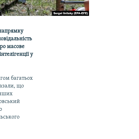
 напрямку
повідальність
про масове
нтелігенції у
ягом багатьох
казали, що
інших
ковський
ю
льського