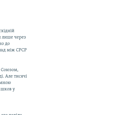
східній
ся лише через
но до
пад між СРСР
м Союзом,
і. Але тисячі
ємною
ашков у
у