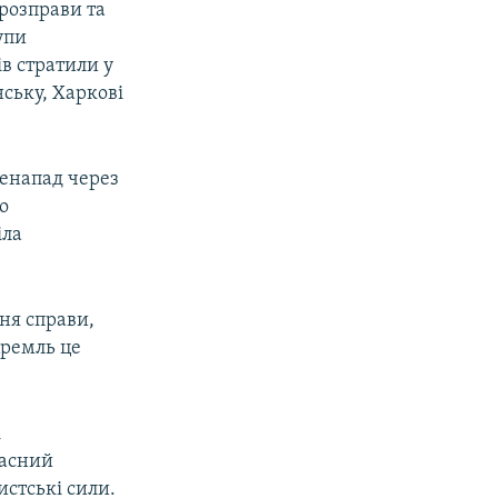
 розправи та
упи
ів стратили у
ську, Харкові
ненапад через
о
іла
ня справи,
Кремль це
і
ласний
истські сили.