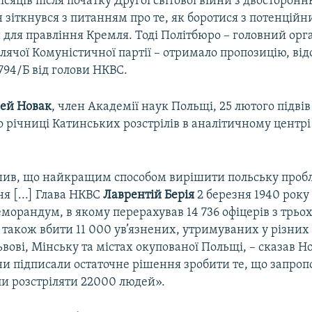
ісяців після початку Другої світової війни з двосторонн
 зіткнувся з питанням про те, як боротися з потенцій
для правління Кремля. Тоді Політбюро – головний орг
лячої Комуністичної партії – отримало пропозицію, від
94/Б від голови НКВС.
ей
Новак
, член Академії наук Польщі, 25 лютого підвів
о річниці Катинських розстрілів в аналітичному центрі
шив, що найкращим способом вирішити польську пробле
я [...] Глава НКВС
Лаврентій
Берія
2 березня 1940 року
орандум, в якому перерахував 14 736 офіцерів з трьох 
 також вбити 11 000 ув’язнених, утримуваних у різних
ьвові, Мінську та містах окупованої Польщі, – сказав Но
они підписали остаточне рішення зробити те, що запроп
и розстріляти 22000 людей».