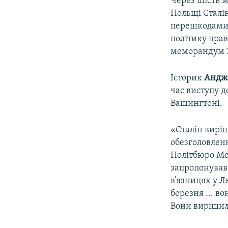
Через шість м
Польщі Сталін
перешкодами 
політику прав
меморандум 7
Історик
Андж
час виступу д
Вашингтоні.
«Сталін вирі
обезголовленн
Політбюро Мем
запропонував
в’язницях у Л
березня ... в
Вони вирішил