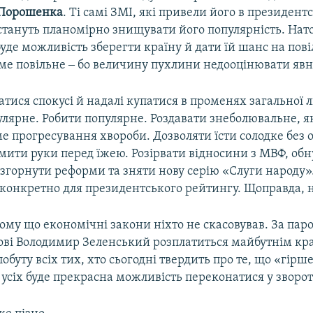
Порошенка
. Ті самі ЗМІ, які привели його в президентс
стануть планомірно знищувати його популярність. Нато
уде можливість зберегти країну й дати їй шанс на пов
ме повільне ‒ бо величину пухлини недооцінювати явно
тися спокусі й надалі купатися в променях загальної л
улярне. Робити популярне. Роздавати знеболювальне, я
е прогресування хвороби. Дозволяти їсти солодке без 
мити руки перед їжею. Розірвати відносини з МВФ, об
 згорнути реформи та зняти нову серію «Слуги народу».
 конкретно для президентського рейтингу. Щоправда, 
ому що економічні закони ніхто не скасовував. За пар
ові Володимир Зеленський розплатиться майбутнім кра
побуту всіх тих, хто сьогодні твердить про те, що «гірш
усіх буде прекрасна можливість переконатися у зворо