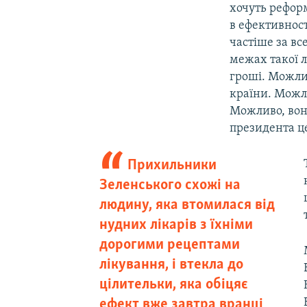
хочуть реформ
в ефективност
частіше за вс
межах такої л
гроші. Можли
країни. Можл
Можливо, вони
президента це
Прихильники
Зеленського схожі на
людину, яка втомилася від
нудних лікарів з їхніми
дорогими рецептами
лікування, і втекла до
цілительки, яка обіцяє
ефект вже завтра вранці