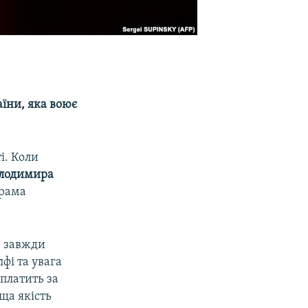
їни, яка воює
і. Коли
лодимира
грама
е завжди
фі та увага
 платить за
ща якість