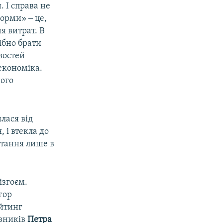
 І справа не
орми» ‒ це,
я витрат. В
ібно брати
востей
економіка.
ного
лася від
 і втекла до
питання лише в
ізгоєм.
гор
ейтинг
азників
Петра