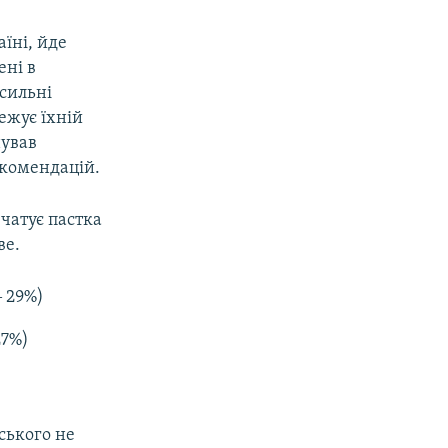
їні, йде
ені в
сильні
ежує їхній
нував
екомендацій.
чатує пастка
ве.
‒ 29%)
27%)
ського не