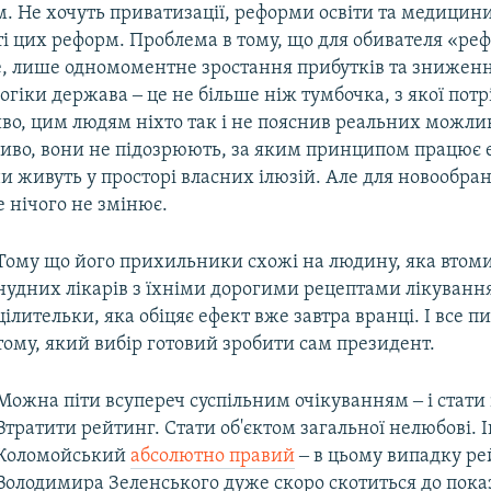
. Не хочуть приватизації, реформи освіти та медицини.
і цих реформ. Проблема в тому, що для обивателя «реф
е, лише одномоментне зростання прибутків та зниженн
огіки держава ‒ це не більше ніж тумбочка, з якої потр
во, цим людям ніхто так і не пояснив реальних можли
иво, вони не підозрюють, за яким принципом працює 
 живуть у просторі власних ілюзій. Але для новообра
 нічого не змінює.
Тому що його прихильники схожі на людину, яка втоми
нудних лікарів з їхніми дорогими рецептами лікування,
цілительки, яка обіцяє ефект вже завтра вранці. І все 
тому, який вибір готовий зробити сам президент.
Можна піти всупереч суспільним очікуванням ‒ і стати 
Втратити рейтинг. Стати об'єктом загальної нелюбові. І
Коломойський
абсолютно правий
‒ в цьому випадку р
Володимира Зеленського дуже скоро скотиться до пок