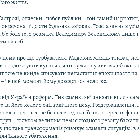
його життя.
Гастролі, оплески, любов публіки ‒ той самий наркотик
приречена підсісти будь-яка «зірка». Розставання з усі
б'є боляче, з розмаху. Володимиру Зеленському лише 
ти на собі.
 нема про що турбуватися. Медовий місяць триває, йо
 продовжують купати свого кумира у хвилях обожнюв
т вже не вийде списувати ненастання епохи щастя на
‒ і в цей момент йому доведеться нелегко.
 від України реформ. Тих самих, які знизять вплив сам
 та його колег з олігархічного цеху. Роздержавлення,
полізація ‒ все це безпосередньо б'є по інтересах фіна
груп. І кільком великим немає жодного резону бажати 
у що така трансформація ризикує зламати ситуацію, в 
для їхнього збагачення.