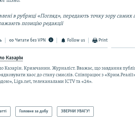
же пізно.
лені в рубриці «Погляд», передають точку зору самих а
ражають позицію редакції
ь
Читати без VPN
Follow us
Print
ло Казарін
ло Казарін. Кримчанин. Журналіст. Вважає, що завдання публ
ядковувати хаос до стану смислів. Співпрацює з «Крим.Реалії
дою», Liga.net, телеканалами ICTV та «24».
атті
Головне за добу
ЗВЕРНИ УВАГУ!