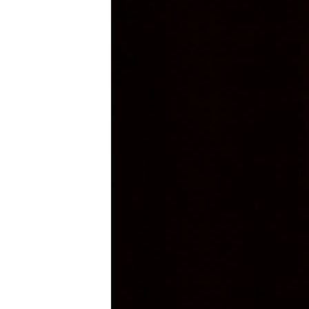
ВІДЕОУРОКИ «ELIFBE»
СВІДЧЕННЯ ОКУПАЦІЇ
УКРАЇНСЬКА ПРОБЛЕМА КРИМУ
ІНФОГРАФІКА