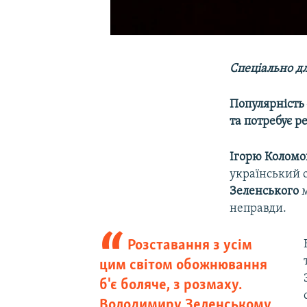
Спеціально дл
Популярність 
та потребує р
Ігорю Колом
український о
Зеленського
м
неправди.
Розставання з усім
цим світом обожнювання
б'є боляче, з розмаху.
Володимиру Зеленському