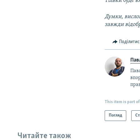
Тільки буде в
Думки, вислов
завжди відоб
Поділитис
Пав
Пав
впор
прав
This item is part of
Погляд
Ст
Читайте також