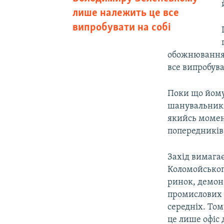
лише належить це все
випробувати на собі
обожнювання 
все випробува
Поки що йому
шанувальники
якийсь момен
попередників 
Захід вимагає
Коломойського
ринок, демоно
промислових 
середніх. Том
це лише офіс 