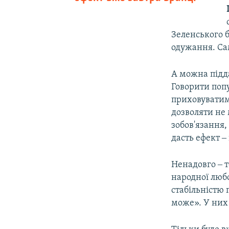
Зеленського б
одужання. Са
А можна підда
Говорити поп
приховуватим
дозволяти не 
зобов'язання,
дасть ефект ‒
Ненадовго ‒ т
народної люб
стабільністю 
може». У них 