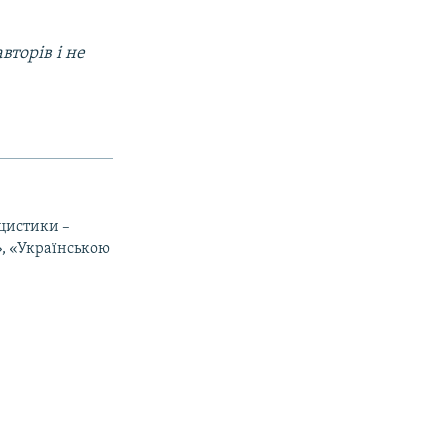
вторів і не
іцистики –
», «Українською