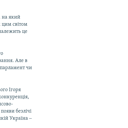
, на який
м цим світом
належить це
го
ання. Але в
 парламент чи
ого Ігоря
 конкуренція,
нсово-
появи безлічі
якій Україна ‒