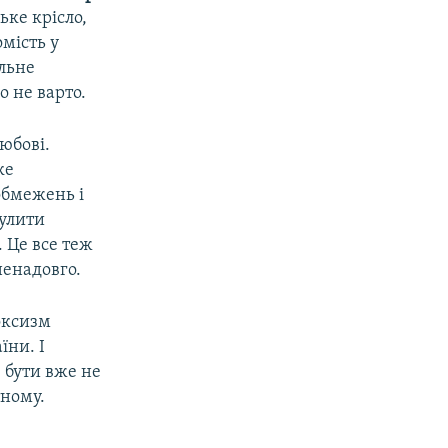
ьке крісло,
мість у
ільне
 не варто.
юбові.
ке
обмежень і
нулити
 Це все теж
ненадовго.
оксизм
їни. І
е бути вже не
тному.