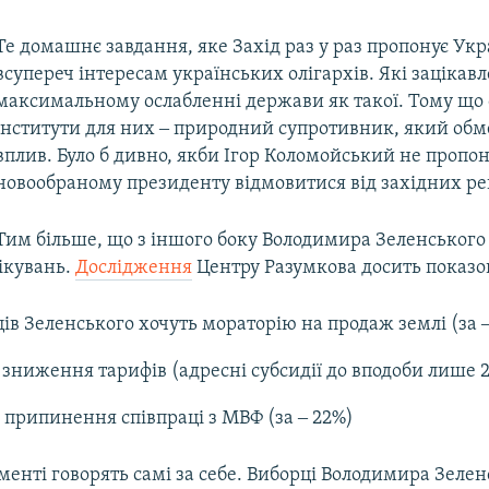
Те домашнє завдання, яке Захід раз у раз пропонує Укра
всупереч інтересам українських олігархів. Які зацікавл
максимальному ослабленні держави як такої. Тому що 
інститути для них ‒ природний супротивник, який обм
вплив. Було б дивно, якби Ігор Коломойський не пропо
новообраному президенту відмовитися від західних р
Тим більше, що з іншого боку Володимира Зеленського 
ікувань.
Дослідження
Центру Разумкова досить показо
ів Зеленського хочуть мораторію на продаж землі (за 
 зниження тарифів (адресні субсидії до вподоби лише 
 припинення співпраці з МВФ (за ‒ 22%)
енті говорять самі за себе. Виборці Володимира Зелен