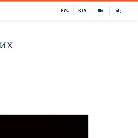
РУС
КТА
вих