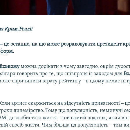
я Крим.Реалії
‒ це останнє, на що може розраховувати президент кра
еформ.
ойському
можна дорікати в чому завгодно, окрім дурост
лігарх говорить про те, що співпраця із заходом для
Во
оже спричинити втрату рейтингу ‒ в цьому немає ні 
Коли артист скаржиться на відсутність приватності ‒ ц
трохи лицемірство. Тому що популярність, неминучі сел
ЗМІ до особистого життя ‒ той самий податок, який він
свій спосіб життя. Чим більша ця популярність ‒ тим ви