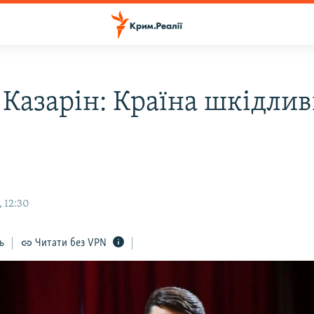
 Казарін: Країна шкідли
 12:30
ь
Читати без VPN