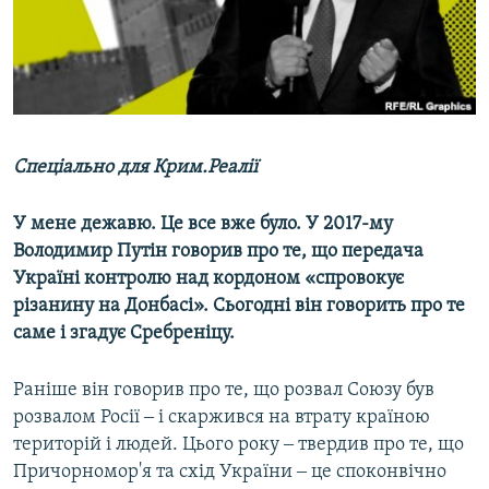
ВІДЕОУРОКИ «ELIFBE»
Русский
СВІДЧЕННЯ ОКУПАЦІЇ
Qırımtatar
УКРАЇНСЬКА ПРОБЛЕМА КРИМУ
ДОЛУЧАЙСЯ!
ІНФОГРАФІКА
Спеціально для Крим.Реалії
У мене дежавю. Це все вже було. У 2017-му
Усі сайти RFE/RL
Володимир Путін говорив про те, що передача
Україні контролю над кордоном «спровокує
різанину на Донбасі». Сьогодні він говорить про те
саме і згадує Сребреніцу.
Раніше він говорив про те, що розвал Союзу був
розвалом Росії ‒ і скаржився на втрату країною
територій і людей. Цього року ‒ твердив про те, що
Причорномор'я та схід України ‒ це споконвічно