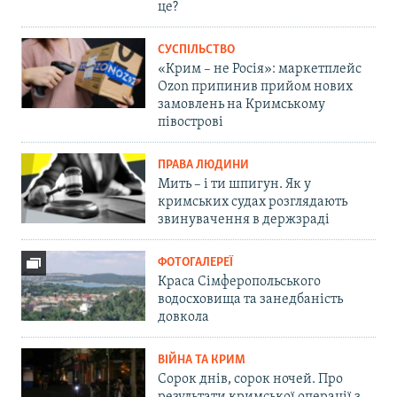
це?
СУСПІЛЬСТВО
«Крим – не Росія»: маркетплейс
Ozon припинив прийом нових
замовлень на Кримському
півострові
ПРАВА ЛЮДИНИ
Мить – і ти шпигун. Як у
кримських судах розглядають
звинувачення в держзраді
ФОТОГАЛЕРЕЇ
Краса Сімферопольського
водосховища та занедбаність
довкола
ВІЙНА ТА КРИМ
Сорок днів, сорок ночей. Про