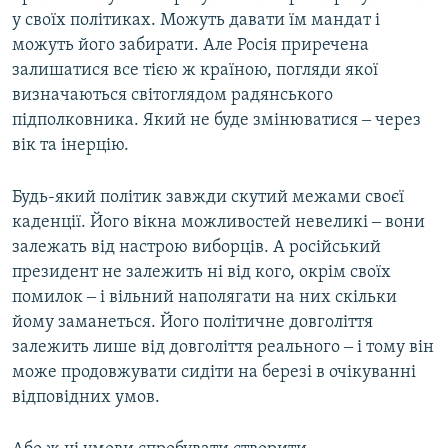
у своїх політиках. Можуть давати їм мандат і
можуть його забирати. Але Росія приречена
залишатися все тією ж країною, погляди якої
визначаються світоглядом радянського
підполковника. Який не буде змінюватися ‒ через
вік та інерцію.
Будь-який політик завжди скутий межами своєї
каденції. Його вікна можливостей невеликі ‒ вони
залежать від настрою виборців. А російський
президент не залежить ні від кого, окрім своїх
помилок ‒ і вільний наполягати на них скільки
йому заманеться. Його політичне довголіття
залежить лише від довголіття реального ‒ і тому він
може продовжувати сидіти на березі в очікуванні
відповідних умов.