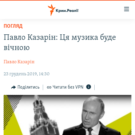
Доступність
посилання
Перейти
ПОГЛЯД
до
НОВИНИ
Павло Казарін: Ця музика буде
основного
ВОДА.КРИМ
матеріалу
вічною
ВІДЕО ТА ФОТО
Перейти
до
Павло Казарін
ПОЛІТИКА
основної
23 грудень 2019, 14:30
БЛОГИ
навігації
Перейти
ПОГЛЯД
Поділитись
Читати без VPN
до
ІНТЕРВ'Ю
пошуку
ВСЕ ЗА ДЕНЬ
СПЕЦПРОЕКТИ
ЯК ОБІЙТИ БЛОКУВАННЯ
ДЕПОРТАЦІЯ