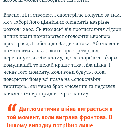
Або ж ці умови спробувати створити.
Власне, він і створює. І спостерігає попутно за тим,
як у таборі його ціннісних опонентів назріває
розкол і хаос. Як втомлені від протистояння лідери
інших країн намагаються оголосити Європою
простір від Лісабона до Владивостока. Або як вони
намагаються налагодити простір торгівлі ‒
переконуючи себе в тому, що раз торгівля ‒ форма
комунікації, то нехай краще така, ніж ніяка. І
чекає того моменту, коли вони будуть готові
повернути йому всі права на «споконвічні
території», які через брак мислення та недогляд
втекли з імперії тридцять років тому.
Дипломатична війна виграється в
той момент, коли виграна фронтова. В
іншому випадку потрібно лише