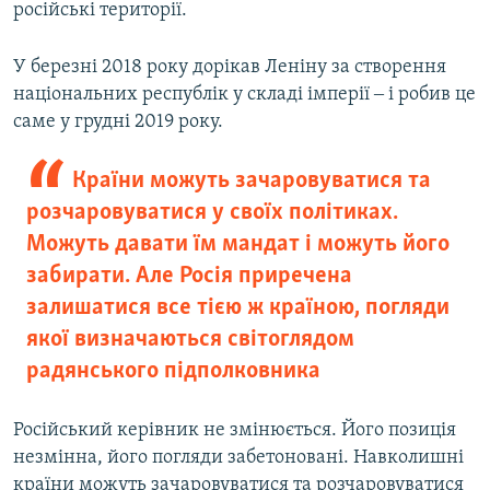
російські території.
У березні 2018 року дорікав Леніну за створення
національних республік у складі імперії ‒ і робив це
саме у грудні 2019 року.
Країни можуть зачаровуватися та
розчаровуватися у своїх політиках.
Можуть давати їм мандат і можуть його
забирати. Але Росія приречена
залишатися все тією ж країною, погляди
якої визначаються світоглядом
радянського підполковника
Російський керівник не змінюється. Його позиція
незмінна, його погляди забетоновані. Навколишні
країни можуть зачаровуватися та розчаровуватися