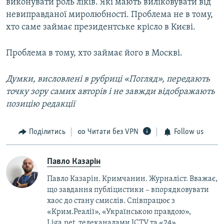
виконувати роль ліків. Які мають виліковувати від
невиправданої миролюбності. Проблема не в тому,
хто саме займає президентське крісло в Києві.
Проблема в тому, хто займає його в Москві.
Думки, висловлені в рубриці «Погляд», передають
точку зору самих авторів і не завжди відображають
позицію редакції
Поділитись
Читати без VPN
Follow us
Павло Казарін
Павло Казарін. Кримчанин. Журналіст. Вважає,
що завдання публіцистики – впорядковувати
хаос до стану смислів. Співпрацює з
«Крим.Реалії», «Українською правдою»,
Liga.net, телеканалами ICTV та «24».