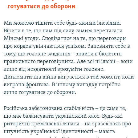
готуватися до оборони
Ми можемо тішити себе будь-якими ілюзіями.
Вірити в те, що нам під силу самим переписати
Мінські угоди. Сподіватися на те, що переговори
про кордон увінчаються успіхом. Запевняти себе в
тому, що головне завдання ‒ знайти в бюлетені
правильного переговірника. Але всі ці ілюзії ‒ вони
лише від нездатності зрозуміти головне.
Дипломатична війна виграється в той момент, коли
виграна фронтова. В іншому випадку потрібно
лише готуватися до оборони.
Російська забетонована стабільність ‒ це саме те,
що має балансувати український хаос. Будь-які
риторичні кремлівські ляпаси ‒ на зразок заяв про
штучність української ідентичності ‒ мають