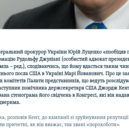
еральний прокурор України Юрій Луценко «пообіцяв п
рмацію Рудольфу Джуліані (особистий адвокат презид
па – ред.), сподіваючись, що йому вдасться таким чин
нього посла США в Україні Марі Йованович. Про це за
х комітетів Палати представників, що ведуть розсліду
заступник помічника держсекретаря США Джордж Кент
вана стенограма його свідчень в Конгресі, які він надав
дверима.
а, розповів Кент, до кампанії зі зруйнування репутаці
и причетні, як він вважає, так звані «порохоботи».