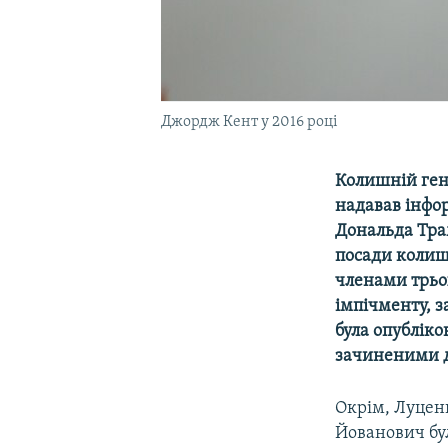
Джордж Кент у 2016 році
Колишній ген
надавав інфо
Дональда Трам
посади колиш
членами трьо
імпічменту, 
була опубліко
зачиненими 
Окрім, Луценк
Йованович бул