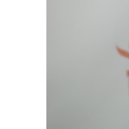
ВІДЕОУРОКИ «ELIFBE»
СВІДЧЕННЯ ОКУПАЦІЇ
УКРАЇНСЬКА ПРОБЛЕМА КРИМУ
ІНФОГРАФІКА