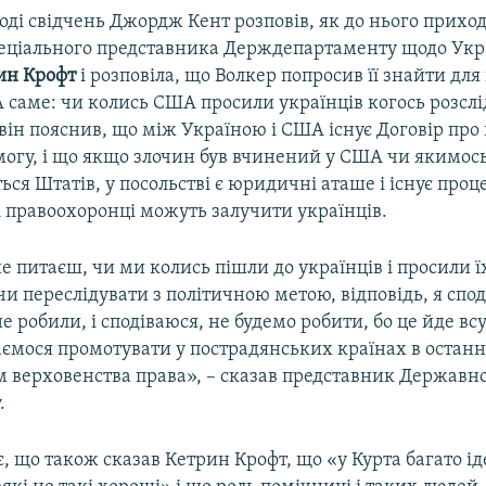
оді свідчень Джордж Кент розповів, як до нього прихо
еціального представника Держдепартаменту щодо Ук
ин Крофт
і розповіла, що Волкер попросив її знайти для
 саме: чи колись США просили українців когось розслі
він пояснив, що між Україною і США існує Договір про
могу, і що якщо злочин був вчинений у США чи якимос
ься Штатів, у посольстві є юридичні аташе і існує проц
 правоохоронці можуть залучити українців.
 питаєш, чи ми колись пішли до українців і просили ї
чи переслідувати з політичною метою, відповідь, я спод
е робили, і сподіваюся, не будемо робити, бо це йде вс
ємося промотувати у пострадянських країнах в останні
м верховенства права», – сказав представник Державн
.
, що також сказав Кетрин Крофт, що «у Курта багато іде