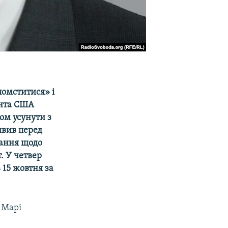
омститися» і
ента США
ом усунути з
явив перед
вання щодо
. У четвер
 15 жовтня за
ї Марі