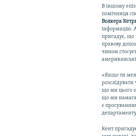
В іншому епіз
помічниця сп
Волкера Кетр
інформацію. А
пригадує, що 
правову допо
чином стосуєт
американські
«Якщо ти мене
розслідувати 
що ми цього н
що ми намага
є просування
департаменту
Кент пригадує