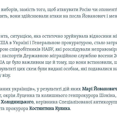
о виборів, замість того, щоб атакувати Росію чи опонент
ять, вони здійснювали атаки на посла Йованович і мен
нта, ситуацією, яка остаточно зруйнувала відносини м
США в Україні і Генеральною прокуратурою, стало зат
рою співробітників НАБУ, які розслідували неправомі
 паспортів Державною міграційною службою восени 20
ША це було важливим ще й тому, що вони встановили, щ
зультаті цих схем були видані особам, які подавалися н
візу.
них українців», у результаті дій яких
Марі Йованови
нт, окрім Луценка та колишнього генпрокурора Шокіна,
 Холодницького
, керівника Спеціалізованої антикоруп
 та прокурора
Костянтина Кулика
.