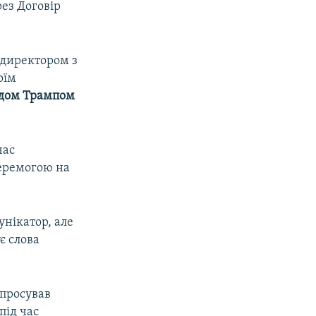
рез Договір
 директором з
оїм
дом Трампом
час
перемогою на
унікатор, але
є слова
просував
під час