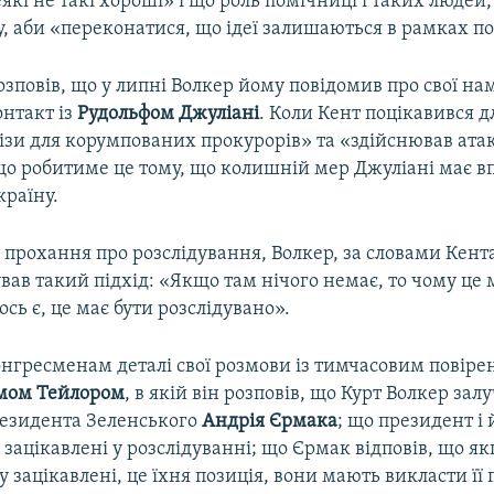
еякі не такі хороші» і що роль помічниці і таких людей,
у, аби «переконатися, що ідеї залишаються в рамках п
зповів, що у липні Волкер йому повідомив про свої на
онтакт із
Рудольфом Джуліані
. Коли Кент поцікавився д
візи для корумпованих прокурорів» та «здійснював ата
 що робитиме це тому, що колишній мер Джуліані має в
країну.
 прохання про розслідування, Волкер, за словами Кент
ав такий підхід: «Якщо там нічого немає, то чому це 
сь є, це має бути розслідувано».
онгресменам деталі свої розмови із тимчасовим повір
мом Тейлором
, в якій він розповів, що Курт Волкер зал
езидента Зеленського
Андрія Єрмака
; що президент і
 зацікавлені у розслідуванні; що Єрмак відповів, що 
у зацікавлені, це їхня позиція, вони мають викласти її