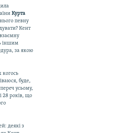
дила
раїни
Курта
 нього певну
дувати? Кент
 взаємну
ь іншим
едура, за якою
х когось
іваюся, буде,
упереч усьому,
 28 років, що
ого
й: деякі з