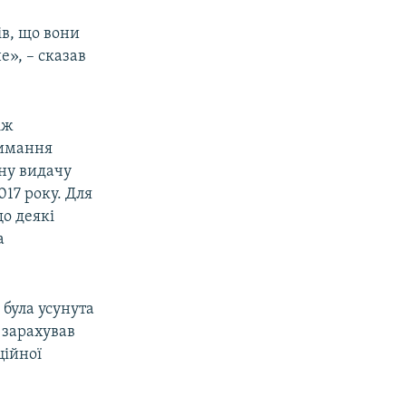
ів, що вони
е», – сказав
іж
римання
рну видачу
17 року. Для
о деякі
а
ч
була усунута
 зарахував
ційної