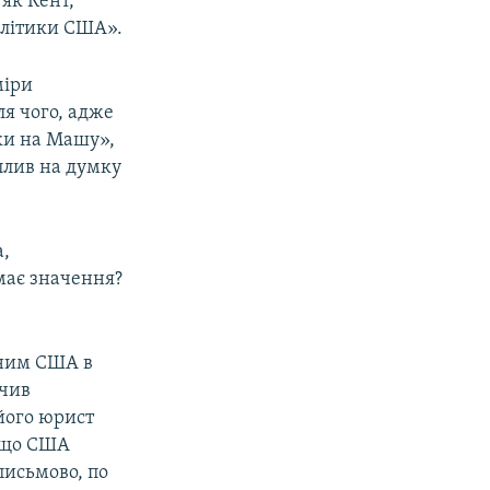
 як Кент,
олітики США».
міри
ля чого, адже
ки на Машу»,
плив на думку
а,
має значення?
еним США в
учив
 його юрист
якщо США
 письмово, по