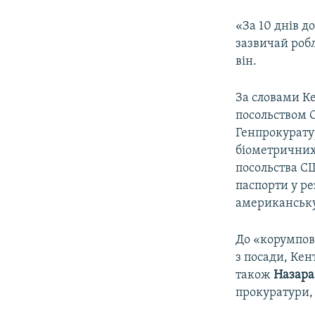
«За 10 днів д
зазвичай робл
він.
За словами Ке
посольством 
Генпрокурату
біометричних
посольства С
паспорти у ре
американську 
До «корумпова
з посади, Ке
також
Назара
прокуратури,