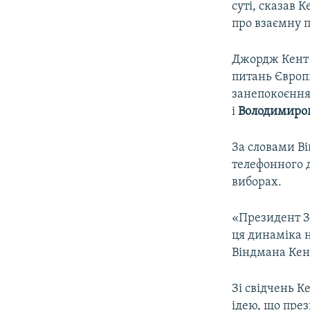
суті, сказав 
про взаємну 
Джордж Кент 
питань Європ
занепокоєння
і
Володимиро
За словами Ві
телефонного д
виборах.
«Президент Зе
ця динаміка н
Віндмана Кен
Зі свідчень К
ідею, що през