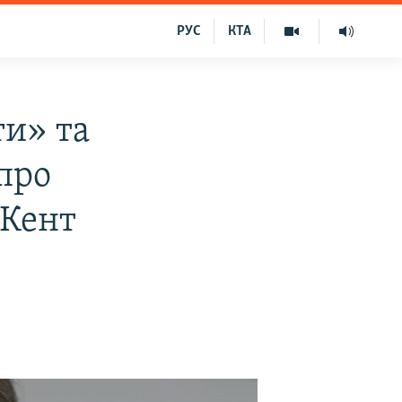
РУС
КТА
и» та
 про
 Кент