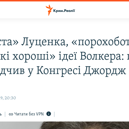
та» Луценка, «порохобот
кі хороші» ідеї Волкера:
ідчив у Конгресі Джордж
9, 20:30
ь
Читати без VPN