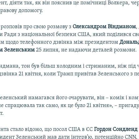
Кент, діяти так, як він пояснив це помічниці Волкера, че
правову допомогу.
розповів про свою розмову з
Олександром Віндманом
,
и Ради з національної безпеки США, який поділився св
м щодо телефонного дзвінка між президентом
Дональ
м Зеленським
25 липня, не надаючи деталей розмови.
ндмана, тон був більш холодним і стриманим, ніж під 
звінка 21 квітня, коли Трамп привітав Зеленського з 
ленський намагався його очарувати, він – комік і ком
е спрацювала так само, як це було 21 квітня», – пригаду
т.
ента стало відомо, що посол США в ЄС
Гордон Сондленд
идент Зеленський мав дати інтерв’ю, потенційно CNN, 