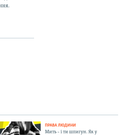
ння.
ПРАВА ЛЮДИНИ
Мить – і ти шпигун. Як у