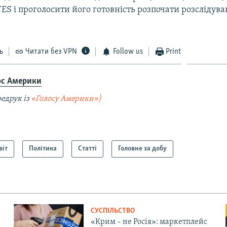
ES і проголосити його готовність розпочати розслідува
ь
Читати без VPN
Follow us
Print
ос Америки
едрук із
«Голосу Америки»)
віт
Політика
Статті
Головне за добу
СУСПІЛЬСТВО
«Крим – не Росія»: маркетплейс