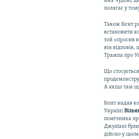
них чудові, д
полягає у том
Також Кент ро
встановити к
той «просив 
він відповів,
Трампа про У
Що стосується
продемонструв
А якщо там що
Кент надав к
Україні
Вілья
помічника пр
Джуліані були
дійсно у цьом