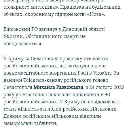
Білогірську, в Керчі здобув освіту «майстра
ВІДЕОУРОКИ «ELIFBE»
столярного мистецтва». Працював на будівельних
Русский
об'єктах, охоронному підприємстві «Нева».
СВІДЧЕННЯ ОКУПАЦІЇ
Qırımtatar
УКРАЇНСЬКА ПРОБЛЕМА КРИМУ
Військовий РФ загинув у Донецькій області
ДОЛУЧАЙСЯ!
України. Обставини його смерті не
ІНФОГРАФІКА
повідомляються.
У Криму та Севастополі продовжують ховати
Усі сайти RFE/RL
російських військових, які загинули під час
повномасштабного вторгнення Росії в Україну. За
даними Telegram-каналу російського голови
Севастополя
Михайла Развожаєва
, з 24 лютого 2022
року у Севастополі поховали щонайменше 90
російських військових. У Криму не повідомляють
точну кількість загиблих російських військових.
Деяким російським військовим відкрили
меморіальні таблички.