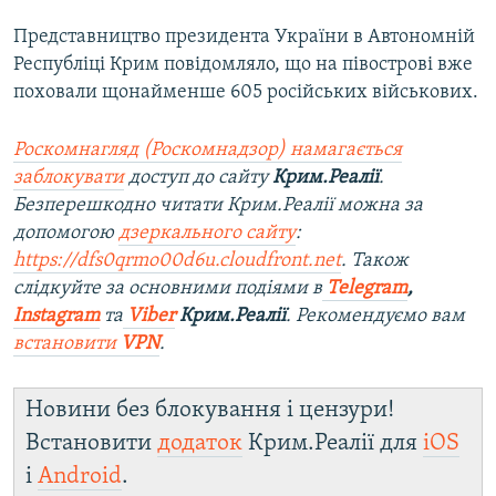
Представництво президента України в Автономній
Республіці Крим повідомляло, що на півострові вже
поховали щонайменше 605 російських військових.
Роскомнагляд (Роскомнадзор) намагається
заблокувати
доступ до сайту
Крим.Реалії
.
Безперешкодно читати Крим.Реалії можна за
допомогою
дзеркального сайту
:
https://dfs0qrmo00d6u.cloudfront.net
. Також
слідкуйте за основними подіями в
Telegram
,
Instagram
та
Viber
Крим.Реалії
. Рекомендуємо вам
встановити
VPN
.
Новини без блокування і цензури!
Встановити
додаток
Крим.Реалії для
iOS
і
Android
.