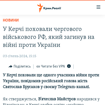
Доступність
посилання
Перейти
НОВИНИ
до
НОВИНИ
У Керчі поховали чергового
основного
ВОДА.КРИМ
матеріалу
військового РФ, який загинув на
ВІДЕО ТА ФОТО
Перейти
війні проти України
до
ПОЛІТИКА
основної
03 січень 2024, 15:15
БЛОГИ
навігації
Перейти
Поділитись
Читати без VPN
ПОГЛЯД
до
У Керчі поховали ще одного учасника війни проти
ІНТЕРВ'Ю
пошуку
України, повідомив російський голова міста
ВСЕ ЗА ДЕНЬ
Святослав Брусаков у своєму Telegram-каналі.
СПЕЦПРОЕКТИ
Як стверджується,
В'ячеслав Майстров
народився у
ЯК ОБІЙТИ БЛОКУВАННЯ
ДЕПОРТАЦІЯ