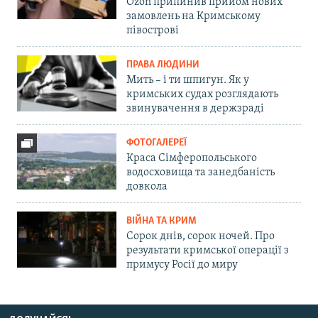
Ozon припинив прийом нових
замовлень на Кримському
півострові
ПРАВА ЛЮДИНИ
Мить – і ти шпигун. Як у
кримських судах розглядають
звинувачення в держзраді
ФОТОГАЛЕРЕЇ
Краса Сімферопольського
водосховища та занедбаність
довкола
ВІЙНА ТА КРИМ
Сорок днів, сорок ночей. Про
результати кримської операції з
примусу Росії до миру