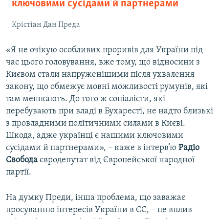
ключовими сусідами й партнерами
Крістіан Дан Преда
«Я не очікую особливих проривів для України під
час цього головування, вже тому, що відносини з
Києвом стали напруженішими після ухвалення
закону, що обмежує мовні можливості румунів, які
там мешкають. До того ж соціалісти, які
перебувають при владі в Бухаресті, не надто близькі
з провладними політичними силами в Києві.
Шкода, адже українці є нашими ключовими
сусідами й партнерами», – каже в інтерв’ю
Радіо
Свобода
євродепутат від Європейської народної
партії.
На думку Преди, інша проблема, що заважає
просуванню інтересів України в ЄС, – це вплив