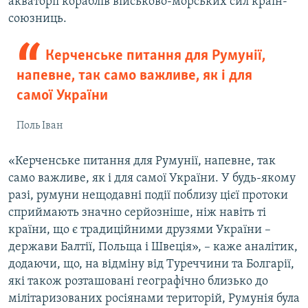
акваторії кораблів військово-морських сил країн-
союзниць.
Керченське питання для Румунії,
напевне, так само важливе, як і для
самої України
Поль Іван
«Керченське питання для Румунії, напевне, так
само важливе, як і для самої України. У будь-якому
разі, румуни нещодавні події поблизу цієї протоки
сприймають значно серйозніше, ніж навіть ті
країни, що є традиційними друзями України –
держави Балтії, Польща і Швеція», – каже аналітик,
додаючи, що, на відміну від Туреччини та Болгарії,
які також розташовані географічно близько до
мілітаризованих росіянами територій, Румунія була