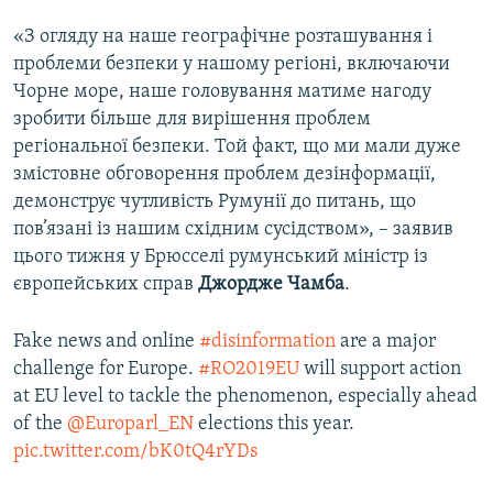
«З огляду на наше географічне розташування і
проблеми безпеки у нашому регіоні, включаючи
Чорне море, наше головування матиме нагоду
зробити більше для вирішення проблем
регіональної безпеки. Той факт, що ми мали дуже
змістовне обговорення проблем дезінформації,
демонструє чутливість Румунії до питань, що
пов’язані із нашим східним сусідством», – заявив
цього тижня у Брюсселі румунський міністр із
європейських справ
Джордже Чамба
.
Fake news and online
#disinformation
are a major
challenge for Europe.
#RO2019EU
will support action
at EU level to tackle the phenomenon, especially ahead
of the
@Europarl_EN
elections this year.
pic.twitter.com/bK0tQ4rYDs