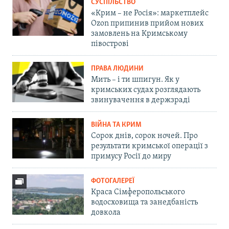
СУСПІЛЬСТВО
«Крим – не Росія»: маркетплейс
Ozon припинив прийом нових
замовлень на Кримському
півострові
ПРАВА ЛЮДИНИ
Мить – і ти шпигун. Як у
кримських судах розглядають
звинувачення в держзраді
ВІЙНА ТА КРИМ
Сорок днів, сорок ночей. Про
результати кримської операції з
примусу Росії до миру
ФОТОГАЛЕРЕЇ
Краса Сімферопольського
водосховища та занедбаність
довкола