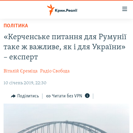
Доступність
посилання
Перейти
ПОЛІТИКА
до
НОВИНИ
​«Керченське питання для Румунії
основного
ВОДА.КРИМ
матеріалу
таке ж важливе, як і для України»
ВІДЕО ТА ФОТО
Перейти
– експерт
до
ПОЛІТИКА
основної
Віталій Єреміца
Радіо Свобода
БЛОГИ
навігації
Перейти
10 січень 2019, 22:30
ПОГЛЯД
до
ІНТЕРВ'Ю
Поділитись
Читати без VPN
пошуку
ВСЕ ЗА ДЕНЬ
СПЕЦПРОЕКТИ
ЯК ОБІЙТИ БЛОКУВАННЯ
ДЕПОРТАЦІЯ