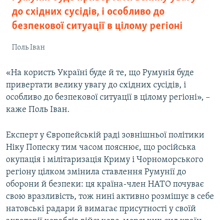
до східних сусідів, і особливо до
безпекової ситуації в цілому регіоні
Поль Іван
«На користь Україні буде й те, що Румунія буде
привертати велику увагу до східних сусідів, і
особливо до безпекової ситуації в цілому регіоні», –
каже Поль Іван.
Експерт у Європейській раді зовнішньої політики
Ніку Попеску тим часом пояснює, що російська
окупація і мілітаризація Криму і Чорноморського
регіону цілком змінила ставлення Румунії до
оборони й безпеки: ця країна-член НАТО почуває
свою вразливість, тож нині активно розмішує в себе
натовські радари й вимагає присутності у своїй