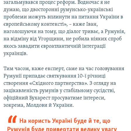
загальмувався процес реформ. Водночас я не
думаю, що двосторонні румунсько-українські
проблеми можуть вплинути на питання України в
європейському контексті», – каже Іван,
наголошуючи на тому, що діалог триває, а Румунія,
на відміну від Угорщини, не робила ніяких спроб
якось завадити євроатлантичній інтеграції
українців.
Тим часом, каже експерт, саме на час головування
Румунії припадає святкування 10-ї річниці
створення «Східного партнерства». З огляду на
зацікавленість румунів у стабільному сусідстві,
офіційний Бухарест просуватиме інтереси,
зокрема, Молдови й України.
На користь Україні буде й те, що
Румунія буде привертати велику увагу