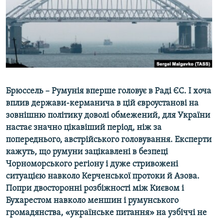
ВІДЕОУРОКИ «ELIFBE»
Русский
СВІДЧЕННЯ ОКУПАЦІЇ
Qırımtatar
УКРАЇНСЬКА ПРОБЛЕМА КРИМУ
ДОЛУЧАЙСЯ!
ІНФОГРАФІКА
Брюссель – Румунія вперше головує в Раді ЄС. І хоча
вплив держави-керманича в цій євроустанові на
Усі сайти RFE/RL
зовнішню політику доволі обмежений, для України
настає значно цікавіший період, ніж за
попереднього, австрійського головування. Експерти
кажуть, що румуни зацікавлені в безпеці
Чорноморського регіону і дуже стривожені
ситуацією навколо Керченської протоки й Азова.
Попри двосторонні розбіжності між Києвом і
Бухарестом навколо меншин і румунського
громадянства, «українське питання» на узбіччі не