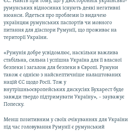
ЄС. Навіть при тому, що у двосторонніх українсько-
румунських відносинах існують деякі негативні
нюанси. Йдеться про проблеми із видачею
українцям румунських паспортів чи мовного
питання для діаспори Румунії, що проживає на
території України.
«Румунія добре усвідомлює, наскільки важлива
стабільна, сильна і успішна Україна для її власної
безпеки і загалом для безпеки в Європі. Румуни
також є однією з найскептичніше налаштованих
націй ЄС щодо Росії. Тож у
внутрішньоєвропейських дискусіях Бухарест буде
завжди твердо підтримувати Україну», – зауважує
Попеску.
Менш позитивним у своїх очікуваннях для України
під час головування Румунії є румунський