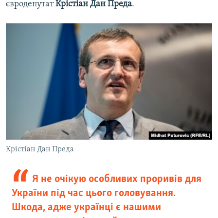
євродепутат
Крістіан Дан Преда
.
Крістіан Дан Преда
Я не очікую особливих проривів для
України під час цього головування.
Шкода, адже українці є нашими