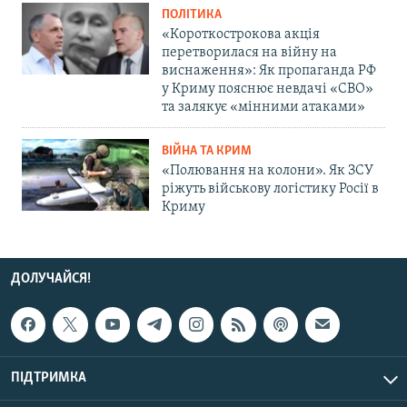
ПОЛІТИКА
«Короткострокова акція
перетворилася на війну на
виснаження»: Як пропаганда РФ
у Криму пояснює невдачі «СВО»
та залякує «мінними атаками»
ВІЙНА ТА КРИМ
«Полювання на колони». Як ЗСУ
ріжуть військову логістику Росії в
Криму
ДОЛУЧАЙСЯ!
ПІДТРИМКА