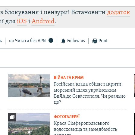
з блокування і цензури! Встановити
додаток
ії для
iOS
і
Android
.
ь
Читати без VPN
Follow us
Print
ВІЙНА ТА КРИМ
Російська влада обіцяє закрити
морський шлях українським
БпЛА до Севастополя. Чи реально
це?
ФОТОГАЛЕРЕЇ
Краса Сімферопольського
водосховища та занедбаність