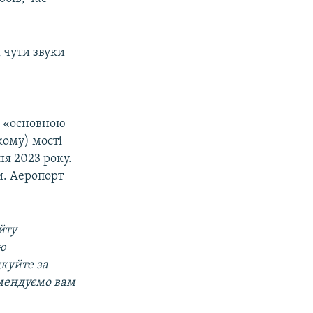
 чути звуки
и «основною
кому) мості
ня 2023 року.
и. Аеропорт
йту
ою
дкуйте за
омендуємо вам