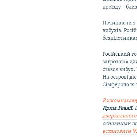
ВІДЕОУРОКИ «ELIFBE»
проїзду – бли
СВІДЧЕННЯ ОКУПАЦІЇ
Починаючи з 
УКРАЇНСЬКА ПРОБЛЕМА КРИМУ
вибухів. Росі
ІНФОГРАФІКА
безпілотника
Російський го
загрозою» дл
стався вибух.
На острові д
Сімферополя 
Роскомнагляд
Крим.Реалії
.
дзеркального
основними по
встановити
V