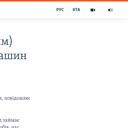
РУС
КТА
им)
машин
в, повідомляє
зд займає
обів, час