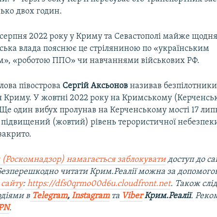
зько двох годин.
серпня 2022 року у Криму та Севастополі майже щодня
йська влада пояснює це стріляниною по «українським
м», «роботою ППО» чи навчаннями військових РФ.
лова півострова
Сергій Аксьонов
називав безпілотник
я Криму. У жовтні 2022 року на Кримському (Керченсь
 Ще один вибух пролунав на Керченському мості 17 лип
іє підвищений (жовтий) рівень терористичної небезпек
закрито.
 (Роскомнадзор) намагається заблокувати
доступ до са
 Безперешкодно читати Крим.Реалії можна за допомог
 сайту
:
https://dfs0qrmo00d6u.cloudfront.net
. Також слі
діями в
Telegram
,
Instagram
та
Viber
Крим.Реалії
. Рек
PN
.