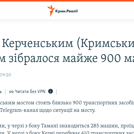
 Керченським (Кримськ
м зібралося майже 900 
 09:20
ь
Читати без VPN
ським мостом стоять близько 900 транспортних засобі
elegram-канал щодо ситуації на мосту.
и, у черзі з боку Тамані знаходиться 285 машин, прої
и. У черзі з боку Керчі перебуває 610 транспортних зас