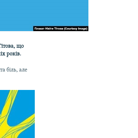
Тітова, що
іх років.
та біль, але