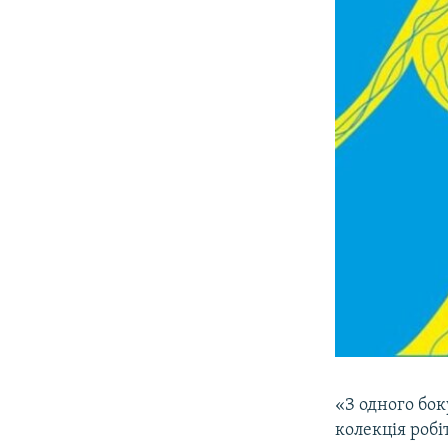
«З одного бок
колекція робі