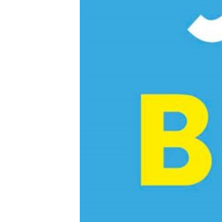
ВІДЕОУРОКИ «ELIFBE»
СВІДЧЕННЯ ОКУПАЦІЇ
УКРАЇНСЬКА ПРОБЛЕМА КРИМУ
ІНФОГРАФІКА