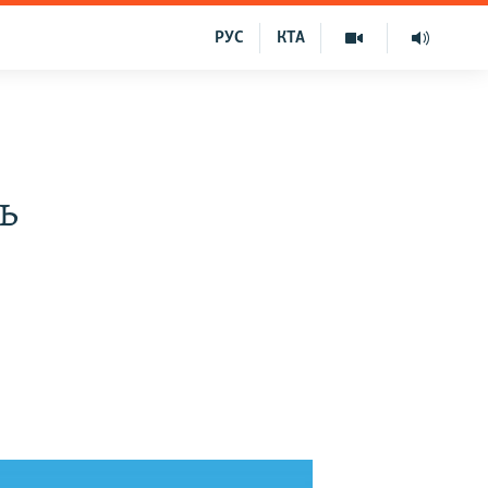
РУС
КТА
ь