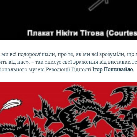
к ми всі подорослішали, про те, як ми всі зрозуміли, що
ть від нас», – так описує свої враження від виставки 
іонального музею Революції Гідності
Ігор Пошивайло
.