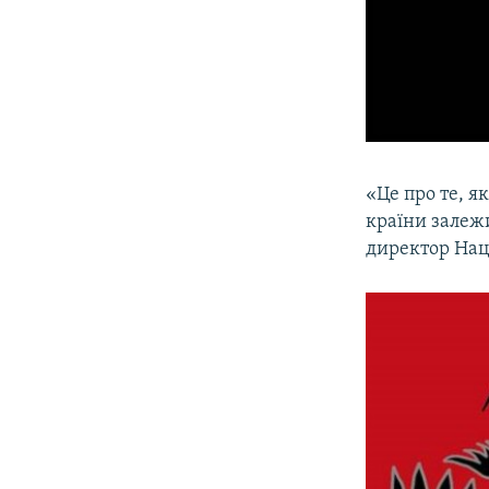
«Це про те, я
країни залежи
директор Нац