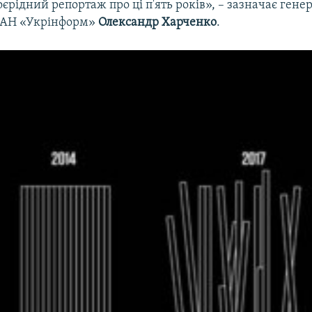
єрідний репортаж про ці п'ять років», – зазначає ген
ІАН «Укрінформ»
Олександр Харченко
.