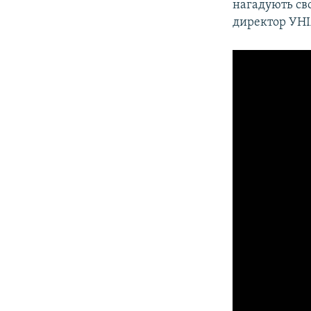
нагадують сво
директор УН