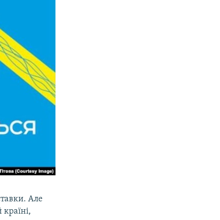
ставки. Але
 країні,