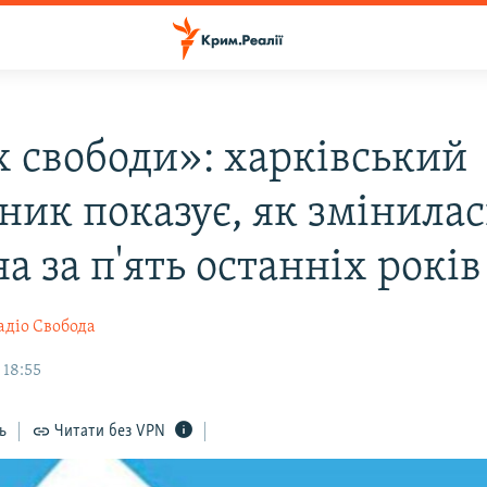
 свободи»: харківський
ник показує, як змінилас
а за п'ять останніх років
адіо Свобода
 18:55
ь
Читати без VPN