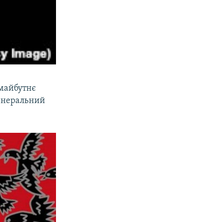
 майбутнє
генеральний