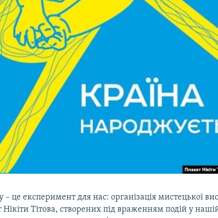
у – це експеримент для нас: організація мистецької ви
т Нікіти Тітова, створених під враженням подій у нашій