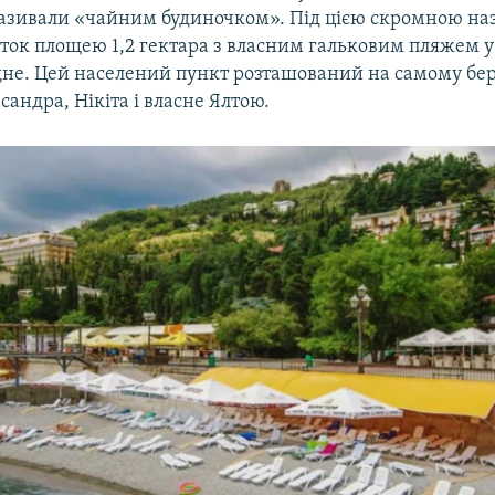
азивали «чайним будиночком». Під цією скромною на
єток площею 1,2 гектара з власним гальковим пляжем 
дне. Цей населений пункт розташований на самому бер
андра, Нікіта і власне Ялтою.