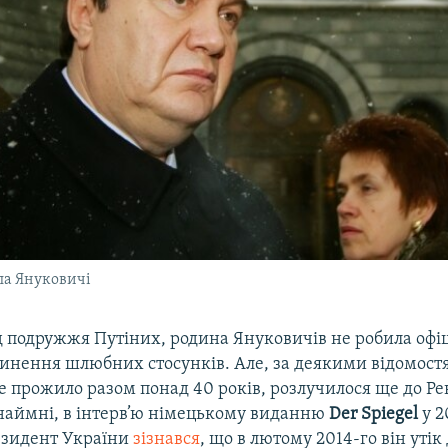
ла Януковичі
д подружжя Путіних, родина Януковичів не робила офіц
инення шлюбних стосунків. Але, за деякими відомост
е прожило разом понад 40 років, розлучилося ще до Ре
инаймні, в інтерв’ю німецькому виданню
Der Spiegel
у 2
езидент України
зізнався
, що в лютому 2014-го він утік 