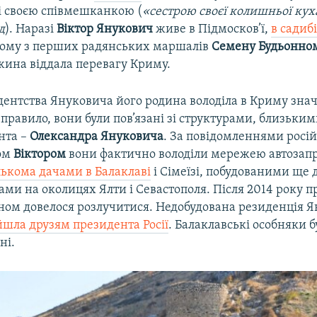
і своєю співмешканкою (
«сестрою своєї колишньої ку
д
). Наразі
Віктор Янукович
живе в Підмосков’ї,
в садиб
ому з перших радянських маршалів
Семену Будьонно
ина віддала перевагу Криму.
дентства Януковича його родина володіла в Криму зн
правило, вони були пов’язані зі структурами, близьки
нта –
Олександра Януковича
. За повідомленнями росі
том
Віктором
вони фактично володіли мережею автозап
лькома дачами в Балаклаві
і Сімеїзі, побудованими ще 
ками на околицях Ялти і Севастополя. Після 2014 року 
ном довелося розлучитися. Недобудована резиденція 
йшла друзям президента Росії
. Балаклавські особняки б
ні.