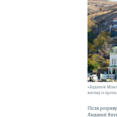
«Будинок Міхел
вигляд із прот
Після розриву
Людмилі Януко