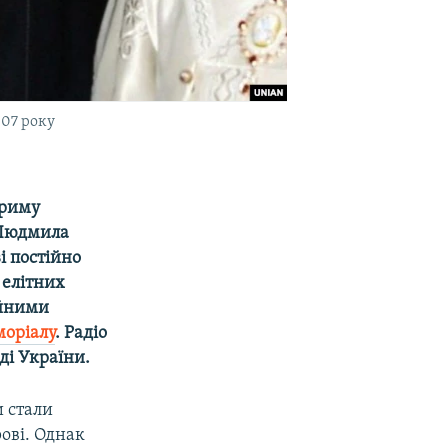
007 року
Криму
 Людмила
і постійно
 елітних
ійними
моріалу
. Радіо
ді України.
и стали
рові. Однак