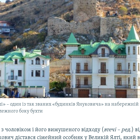
і» – один із так званих «будинків Януковича» на набережній 
илежного боку бухти
 з чоловіком і його вимушеного відходу (
втечі – ред.
) в
вич дістався сімейний особняк у Великій Ялті, який в