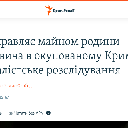
правляє майном родини
вича в окупованому Кри
лістське розслідування
ко
Радио Свобода
12:47
ь
Читати без VPN