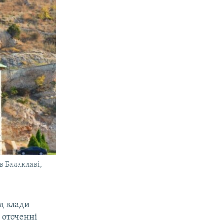
в Балаклаві,
ід влади
 оточенні