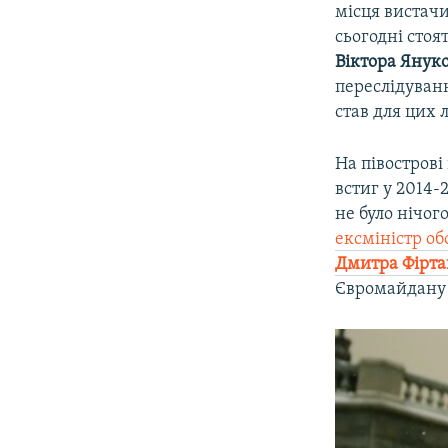
місця вистачи
сьогодні стоя
Віктора Янук
переслідуванн
став для цих
На півострові
встиг у 2014-
не було нічог
ексміністр о
Дмитра Фірт
Євромайдану 