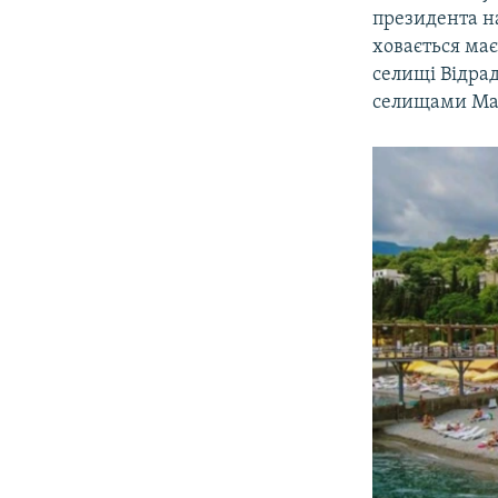
президента н
ховається ма
селищі Відра
селищами Мас