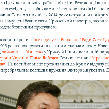
ло і для колишньої української еліти. Резиденції впли
ть по сусідству з особняками втікачів-політиків і бізнес
овича
. Багато з них після 2014 року потрапили під кри
я і змушені були тікати. Кримський півострів, захопле
 людей безпечним притулком.
 в останні роки
осів ексдепутат Верховної Ради
Олег Ца
2015 роках покерувати так званим «парламентом Новор
о,
займається бізнесом
у Криму й інший колишній нард
борони України
Павло Лебедєв
. Великі активи
збереглис
аша
. На постійне місце проживання до Криму відразу пі
перебралася й колишня дружина Віктора Януковича
Л