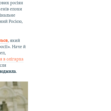
вових росіян
менів епохи
мінальне
ний Росією,
рьов
, який
осії». Наче й
еп,
я в олігарха
сля
юдмила
.