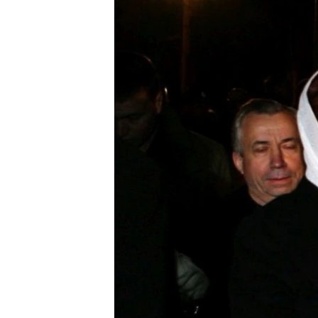
ВІДЕОУРОКИ «ELIFBE»
СВІДЧЕННЯ ОКУПАЦІЇ
УКРАЇНСЬКА ПРОБЛЕМА КРИМУ
ІНФОГРАФІКА