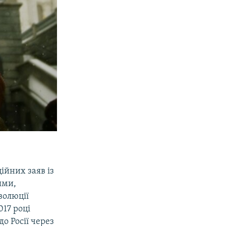
ійних заяв із
ями,
волюції
017 році
до Росії через