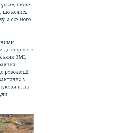
харки», пише
і
, що колись
му
, а ось його
ачними
ми до старшого
йських ЗМІ,
равних
до революції
практично з
Януковича на
ули