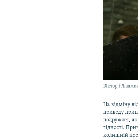
Віктор і Людми
На відміну ві
приводу прип
подружжя, як
гідності. Пр
колишній пр