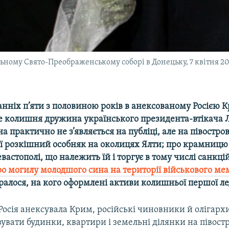
ьному Свято-Преображенському соборі в Донецьку, 7 квітня 2
анніх п’яти з половиною років в анексованому Росією 
е колишня дружина українського президента-втікача
а практично не з’являється на публіці, але на півостров
 її розкішний особняк на околицях Ялти; про крамницю
евастополі, що належить їй і торгує в тому числі санкц
ро могилу молодшого сина на території військового ме
ралося, на кого оформлені активи колишньої першої ле
 Росія анексувала Крим, російські чиновники й олігарх
увати будинки, квартири і земельні ділянки на півост