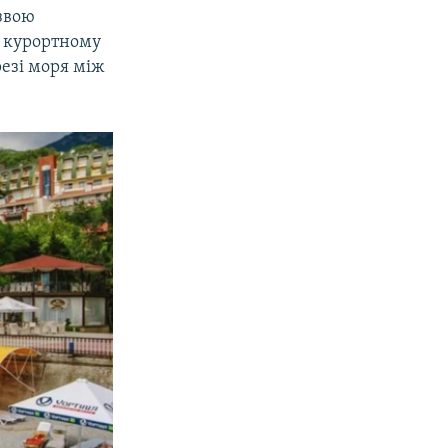
звою
у курортному
езі моря між