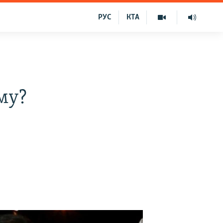
РУС
КТА
му?