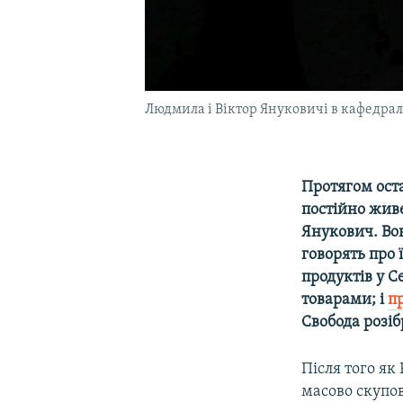
Людмила і Віктор Януковичі в кафедрал
Протягом ост
постійно жив
Янукович. Вон
говорять про
продуктів у С
товарами; і
п
Свобода розіб
Після того як
масово скупов