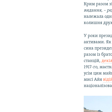
Крим разом з
видання, – ре
належала одн
колишня друж
У роки прези
активами. Як 
сина президе
разом із бра
станцій,
декі
1917-го, маєт
усім цим май
мисі Айя
віді
націоналізова