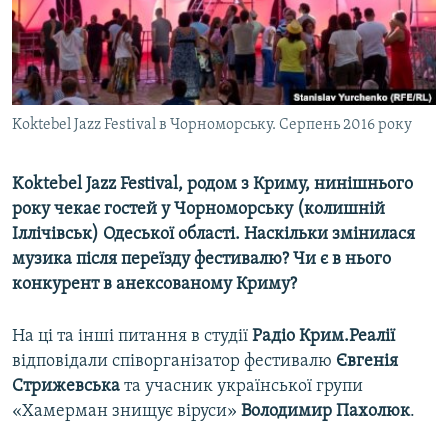
ВІДЕОУРОКИ «ELIFBE»
Русский
СВІДЧЕННЯ ОКУПАЦІЇ
Qırımtatar
УКРАЇНСЬКА ПРОБЛЕМА КРИМУ
ДОЛУЧАЙСЯ!
Koktebel Jazz Festival в Чорноморську. Серпень 2016 року
ІНФОГРАФІКА
Koktebel Jazz Festival, родом з Криму, нинішнього
року чекає гостей у Чорноморську (колишній
Усі сайти RFE/RL
Іллічівськ) Одеської області. Наскільки змінилася
музика після переїзду фестивалю? Чи є в нього
конкурент в анексованому Криму?
На ці та інші питання в студії
Радіо Крим.Реалії
відповідали співорганізатор фестивалю
Євгенія
Стрижевська
та учасник української групи
«Хамерман знищує віруси»
Володимир Пахолюк
.