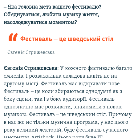
‒ Яка головна мета вашого фестивалю?
Об'єднуватися, любити музику життя,
насолоджуватися моментом?
Фестиваль ‒ це шведський стіл
Євгенія Стрижевська
Євгенія Стрижевська
: У кожного фестивалю багато
смислів. І розважальна складова навіть не на
другому місці. Фестиваль має відкривати нове.
Фестиваль ‒ це коли збираються однодумці як з
боку сцени, так і з боку аудиторії. Фестиваль
однозначно має розвивати, знайомити з новою
музикою. Фестиваль ‒ це шведський стіл. Причому
в нас же не тільки музична програма, у нас цього
року великий лекторій, буде фестиваль сучасного
мистецтва Artishock. Цього року буде IT-