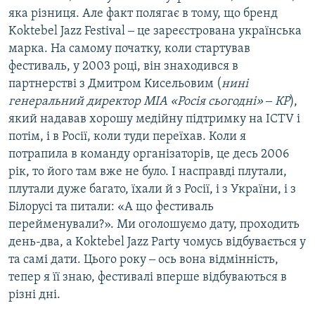
яка різниця. Але факт полягає в тому, що бренд
Koktebel Jazz Festival ‒ це зареєстрована українська
марка. На самому початку, коли стартував
фестиваль, у 2003 році, він знаходився в
партнерстві з Дмитром Кисельовим (
нині
генеральний директор МІА «Росія сьогодні» ‒ КР
),
який надавав хорошу медійну підтримку на ICTV і
потім, і в Росії, коли туди переїхав. Коли я
потрапила в команду організаторів, це десь 2006
рік, то його там вже не було. І насправді плутали,
плутали дуже багато, їхали й з Росії, і з України, і з
Білорусі та питали: «А що фестиваль
перейменували?». Ми оголошуємо дату, проходить
день-два, а Koktebel Jazz Party чомусь відбувається у
та самі дати. Цього року ‒ ось вона відмінність,
тепер я її знаю, фестивалі вперше відбуваються в
різні дні.