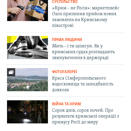
СУСПІЛЬСТВО
«Крим – не Росія»: маркетплейс
Ozon припинив прийом нових
замовлень на Кримському
півострові
ПРАВА ЛЮДИНИ
Мить – і ти шпигун. Як у
кримських судах розглядають
звинувачення в держзраді
ФОТОГАЛЕРЕЇ
Краса Сімферопольського
водосховища та занедбаність
довкола
ВІЙНА ТА КРИМ
Сорок днів, сорок ночей. Про
результати кримської операції з
примусу Росії до миру