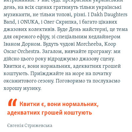
витриманий. У нас буде прекрасний український
день, на всіх сценах гратимуть тільки українські
музиканти, не тільки топові, різні. І Dakh Daughters
Band, і ONUKA, і Олег Скрипка, і багато цікавих
джазових колективів. Буде День майстерні, це тема
для окремого ефіру, зі спеціальним хедлайнером
Іваном Дорном. Будуть чудові Morcheeba, Koop
Oscar Orchestra. Загалом, вивчайте програму: ми
дійсно цього року відроджуємо джазову сцену.
Квитки є, вони нормальних, адекватних грошей
коштують. Приїжджайте на море на початку
оксамитового сезону. Поговоримо та послухаємо
хорошу музику.
Квитки є, вони нормальних,
адекватних грошей коштують
Євгенія Стрижевська