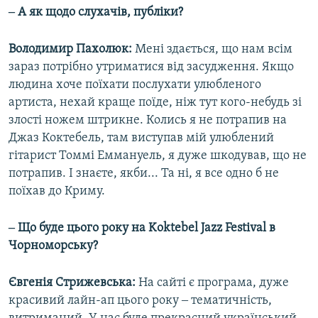
‒ А як щодо слухачів, публіки?
Володимир Пахолюк:
Мені здається, що нам всім
зараз потрібно утриматися від засудження. Якщо
людина хоче поїхати послухати улюбленого
артиста, нехай краще поїде, ніж тут кого-небудь зі
злості ножем штрикне. Колись я не потрапив на
Джаз Коктебель, там виступав мій улюблений
гітарист Томмі Еммануель, я дуже шкодував, що не
потрапив. І знаєте, якби... Та ні, я все одно б не
поїхав до Криму.
‒ Що буде цього року на Koktebel Jazz Festival в
Чорноморську?
Євгенія Стрижевська:
На сайті є програма, дуже
красивий лайн-ап цього року ‒ тематичність,