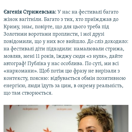
Євгенія Стрижевська:
У нас на фестивалі багато
жінок вагітніли. Багато з тих, хто приїжджав до
Криму, знає, повірте, що для цього треба під
Золотими воротами проплисти, і мої друзі
повідомили, що у них все вийшло. До сліз доходило:
на фестивалі діти підходили: намалювали стрижа,
мовляв, мені 11 років, їжджу сюди «з нуля», дайте
автограф! Публіка у нас особлива. По суті, ми всі
«наркомани». Щоб потім цю фразу не вирізали з
контексту, поясню: відбувається обмін позитивною
енергією, люди їдуть за цим, в окрему реальність,
що там створюється.