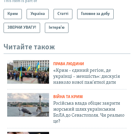
This item is part of
Крим
Україна
Статті
Головне за добу
ЗВЕРНИ УВАГУ!
Інтерв'ю
Читайте також
ПРАВА ЛЮДИНИ
«Крим – єдиний регіон, де
українці – меншість»: дискусія
навколо нової пам'ятної дати
ВІЙНА ТА КРИМ
Російська влада обіцяє закрити
морський шлях українським
БпЛА до Севастополя. Чи реально
це?