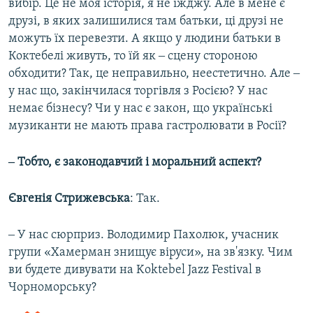
вибір. Це не моя історія, я не їжджу. Але в мене є
друзі, в яких залишилися там батьки, ці друзі не
можуть їх перевезти. А якщо у людини батьки в
Коктебелі живуть, то їй як ‒ сцену стороною
обходити? Так, це неправильно, неестетично. Але ‒
у нас що, закінчилася торгівля з Росією? У нас
немає бізнесу? Чи у нас є закон, що українські
музиканти не мають права гастролювати в Росії?
‒ Тобто, є законодавчий і моральний аспект?
Євгенія Стрижевська
: Так.
‒ У нас сюрприз. Володимир Пахолюк, учасник
групи «Хамерман знищує віруси», на зв'язку. Чим
ви будете дивувати на Koktebel Jazz Festival в
Чорноморську?