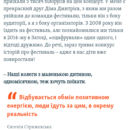
приїхали 5 тисяч білорусів на цей концерт. У мене є
прекрасний друг Діма Дмитрієв, з яким ми разом
увійшли до команди фестивалю, тільки він з боку
аудиторії, а я з боку організаторів. З 2008 року він
їздить на фестиваль, але познайомилися ми тільки
в 2014-му в Затоці, «оцифрували» один одного, і
відтоді дружимо. До речі, зараз триває конкурс
історій про фестиваль ‒ адже в нас діти вже
повиростали!
‒ Наші колеги з маленькою дитиною,
одномісячною, теж хочуть поїхати
.
Відбувається обмін позитивною
енергією, люди їдуть за цим, в окрему
реальність
Євгенія Стрижевська