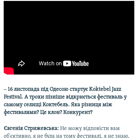
‒ 16 листопада під Одесою стартує Koktebel Jazz
Festival. А трохи пізніше відкриється фестиваль у
самому селищі Коктебель. Яка різниця між
фестивалями? Це клон? Конкурент?
Євгенія Стрижевська:
Не можу відповісти вам
об'єктивно, я не була на тому фестивалі, я не знаю,