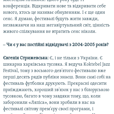
конференція. Відкривати нове та відкривати себе
нового, хтось це називає обнуленням. І є ще один
сенс. Я думаю, фестивалі будуть жити завжди,
незважаючи на наш мегавіртуальний світ, цінність
живого спілкування не втратить сенс ніколи.
‒ Чи є у вас постійні відвідувачі з 2004-2005 років?
Євгенія Стрижевська:
Є, і не тільки з України. Є
шикарна харківська тусовка. Я ведуча Koktebel Jazz
Festival, тому з восьмого-дев'ятого фестивалю вже
перші десять рядів публіки знаєш. Вони самі собі на
фестиваль футболки друкують. Прекрасні одесити
приїжджають, хороший зв'язок у нас з білоруською
тусовкою, багато в чому завдяки тому, що, коли
заборонили «Ляпіса», вони зробили в нас на
фестивалі світову прем'єру своєї програми, і