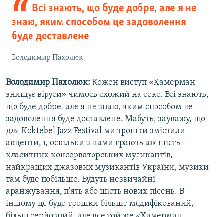
Всі знають, що буде добре, але я не
знаю, яким способом це задоволення
буде доставлене
Володимир Пахолюк
Володимир Пахолюк:
Кожен виступ «Хамерман
знищує віруси» чимось схожий на секс. Всі знають,
що буде добре, але я не знаю, яким способом це
задоволення буде доставлене. Мабуть, зауважу, що
для Koktebel Jazz Festival ми трошки змістили
акценти, і, оскільки з нами грають аж шість
класичних консерваторських музикантів,
найкращих джазових музикантів України, музики
там буде побільше. Будуть незвичайні
аранжування, п'ять або шість нових пісень. В
іншому це буде трошки більше модифікований,
більш серйозний, але все той же «Хамерман