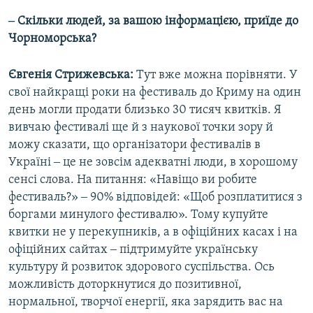
‒ Скільки людей, за вашою інформацією, приїде до
Чорноморська?
Євгенія Стрижевська:
Тут вже можна порівняти. У
свої найкращі роки на фестиваль до Криму на один
день могли продати близько 30 тисяч квитків. Я
вивчаю фестивалі ще й з наукової точки зору й
можу сказати, що організатори фестивалів в
Україні ‒ це не зовсім адекватні люди, в хорошому
сенсі слова. На питання: «Навіщо ви робите
фестиваль?» ‒ 90% відповідей: «Щоб розплатитися з
боргами минулого фестивалю». Тому купуйте
квитки не у перекупників, а в офіційних касах і на
офіційних сайтах ‒ підтримуйте українську
культуру й розвиток здорового суспільства. Ось
можливість доторкнутися до позитивної,
нормальної, творчої енергії, яка зарядить вас на