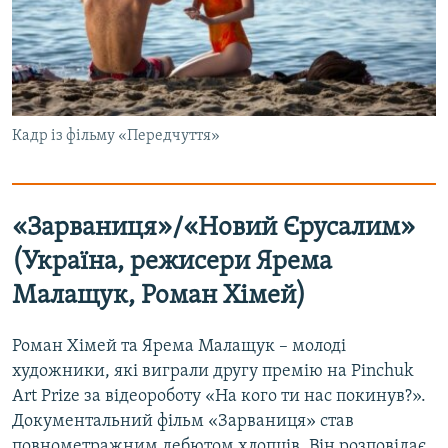
Кадр із фільму «Передчуття»
«Зарваниця»/«Новий Єрусалим»
(Україна, режисери Ярема
Малащук, Роман Хімей)
Роман Хімей та Ярема Малащук – молоді
художники, які виграли другу премію на Pinchuk
Art Prize за відеороботу «На кого ти нас покинув?».
Документальний фільм «Зарваниця» став
повнометражним дебютом хлопців. Він розповідає