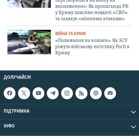
перетворилася на війну на
виснаження»: Як пропаганда РФ
у Криму пояснює невдачі «СВО»
та залякує «мінними атаками»
ВІЙНА ТА КРИМ
«Полювання на колони». Як ЗСУ
ріжуть військову логістику Росії в
Криму
ДОЛУЧАЙСЯ!
ПІДТРИМКА
ІНФО