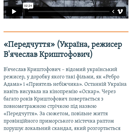
«Передчуття» (Україна, режисер
В'ячеслав Криштофович)
В’ячеслав Криштофович – відомий український
режисер, у доробку якого такі фільми, як «Ребро
Адама» і «Приятель небіжчика». Останній Україна
навіть висувала на кінопремію «Оскар». Через
багато років Криштофович повертається з
повнометражною стрічкою під назвою
«Передчуття». За сюжетом, повільне життя
провінційного приморського містечка раптом
порушує локальний скандал, який розгортається