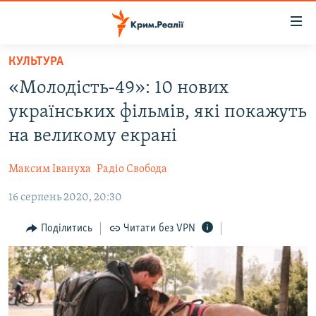
Доступність
посилання
Перейти
КУЛЬТУРА
до
НОВИНИ
«Молодість-49»: 10 нових
основного
ВОДА.КРИМ
матеріалу
українських фільмів, які покажуть
ВІДЕО ТА ФОТО
Перейти
на великому екрані
до
ПОЛІТИКА
основної
Максим Івануха
Радіо Свобода
БЛОГИ
навігації
Перейти
16 серпень 2020, 20:30
ПОГЛЯД
до
ІНТЕРВ'Ю
Поділитись
Читати без VPN
пошуку
ВСЕ ЗА ДЕНЬ
СПЕЦПРОЕКТИ
ЯК ОБІЙТИ БЛОКУВАННЯ
ДЕПОРТАЦІЯ