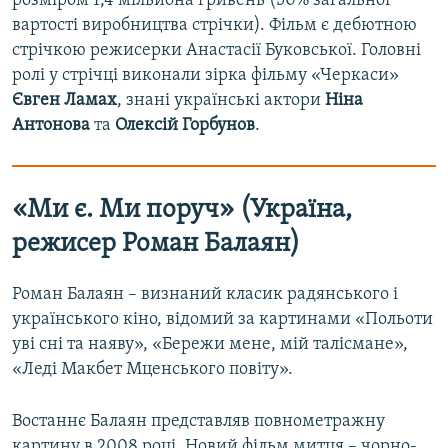
розміром 1,4 мільйона гривень (50% загальної
вартості виробництва стрічки). Фільм є дебютною
стрічкою режисерки Анастасії Буковської. Головні
ролі у стрічці виконали зірка фільму «Черкаси»
Євген Ламах
, знані українські актори
Ніна
Антонова
та
Олексій Горбунов
.
«Ми є. Ми поруч» (Україна,
режисер Роман Балаян)
Роман Балаян – визнаний класик радянського і
українського кіно, відомий за картинами «Польоти
уві сні та наяву», «Бережи мене, мій талісмане»,
«Леді Макбет Мценського повіту».
Востаннє Балаян представляв повнометражну
картину в 2008 році. Новий фільм митця – чорно-