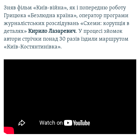
Зняв фільм «Київ-війна», як і попередню роботу
Грицюка «Безлюдна країна», оператор програми
журналістських розслідувань «Схеми: корупція в
деталях»
Кирило Лазаревич
. У процесі зйомок
автори стрічки понад 30 разів їздили маршрутом
«Київ-Костянтинівка».