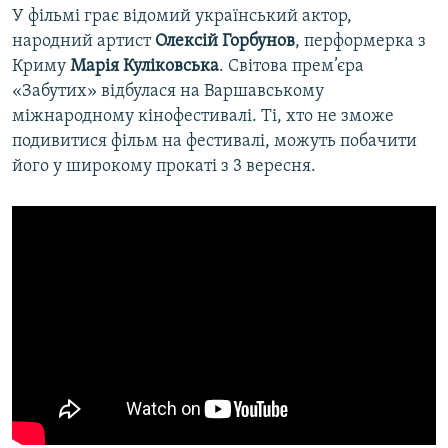
У фільмі грає відомий український актор,
народний артист
Олексій Горбунов
, перформерка з
Криму
Марія Куліковська
. Світова прем’єра
«Забутих» відбулася на Варшавському
міжнародному кінофестивалі. Ті, хто не зможе
подивитися фільм на фестивалі, можуть побачити
його у широкому прокаті з 3 вересня.