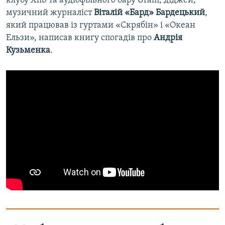
клубу Xlib та аудіофільного бару Gram, діджей,
музичний журналіст
Віталій «Бард» Бардецький
,
який працював із гуртами «Скрябін» і «Океан
Ельзи», написав книгу спогадів про
Андрія
Кузьменка
.