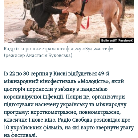
ВІДЕОУРОКИ «ELIFBE»
Русский
СВІДЧЕННЯ ОКУПАЦІЇ
Qırımtatar
УКРАЇНСЬКА ПРОБЛЕМА КРИМУ
ДОЛУЧАЙСЯ!
ІНФОГРАФІКА
Кадр із короткометражного фільму «Бульмастиф»
(режисер Анастасія Буковська)
Усі сайти RFE/RL
Із 22 по 30 серпня у Києві відбудеться 49-й
міжнародний кінофестиваль «Молодість», який
цьогоріч перенесли у зв’язку з пандемією
коронавірусної інфекції. Попри це, організатори
підготували насичену українську та міжнародну
програму: короткометражне, повнометражне,
класичне і нове кіно. Радіо Свобода розповідає про
10 українських фільмів, на які варто звернути увагу
на фестивалі.