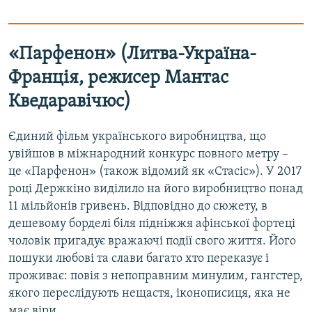
«Парфенон» (Литва-Україна-
Франція, режисер Мантас
Кведаравічюс)
Єдиний фільм українського виробництва, що
увійшов в міжнародний конкурс повного метру –
це «Парфенон» (також відомий як «Стасіс»). У 2017
році Держкіно виділило на його виробництво понад
11 мільйонів гривень. Відповідно до сюжету, в
дешевому борделі біля підніжжя афінської фортеці
чоловік пригадує вражаючі події свого життя. Його
пошуки любові та слави багато хто переказує і
проживає: повія з непоправним минулим, гангстер,
якого переслідують нещастя, іконописиця, яка не
має віри.