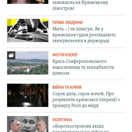
замовлень на Кримському
півострові
ПРАВА ЛЮДИНИ
Мить – і ти шпигун. Як у
кримських судах розглядають
звинувачення в держзраді
ФОТОГАЛЕРЕЇ
Краса Сімферопольського
водосховища та занедбаність
довкола
ВІЙНА ТА КРИМ
Сорок днів, сорок ночей. Про
результати кримської операції з
примусу Росії до миру
ПОЛІТИКА
«Короткострокова акція