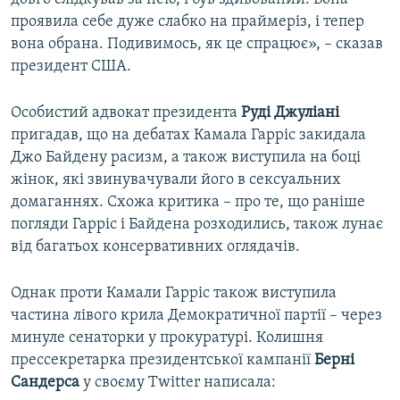
проявила себе дуже слабко на праймеріз, і тепер
вона обрана. Подивимось, як це спрацює», – сказав
президент США.
Особистий адвокат президента
Руді Джуліані
пригадав, що на дебатах Камала Гарріс закидала
Джо Байдену расизм, а також виступила на боці
жінок, які звинувачували його в сексуальних
домаганнях. Схожа критика – про те, що раніше
погляди Гарріс і Байдена розходились, також лунає
від багатьох консервативних оглядачів.
Однак проти Камали Гарріс також виступила
частина лівого крила Демократичної партії – через
минуле сенаторки у прокуратурі. Колишня
прессекретарка президентської кампанії
Берні
Сандерса
у своєму Twitter написала: