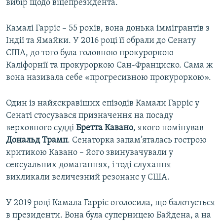
вибір щодо віцепрезидента.
Камалі Гарріс – 55 років, вона донька іммігрантів з
Індії та Ямайки. У 2016 році її обрали до Сенату
США, до того була головною прокуроркою
Каліфорнії та прокуроркою Сан-Франциско. Сама ж
вона називала себе «прогресивною прокуроркою».
Один із найяскравіших епізодів Камали Гарріс у
Сенаті стосувався призначення на посаду
верховного судді
Бретта Кавано
, якого номінував
Дональд Трамп
. Сенаторка запам’яталась гострою
критикою Кавано – його звинувачували у
сексуальних домаганнях, і тоді слухання
викликали величезний резонанс у США.
У 2019 році Камала Гарріс оголосила, що балотується
в президенти. Вона була суперницею Байдена, а на