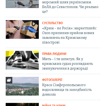
морський шлях українським
БпЛА до Севастополя. Чи реально
це?
СУСПІЛЬСТВО
«Крим – не Росія»: маркетплейс
Ozon припинив прийом нових
замовлень на Кримському
півострові
ПРАВА ЛЮДИНИ
Мить – і ти шпигун. Як у
кримських судах розглядають
звинувачення в держзраді
ФОТОГАЛЕРЕЇ
Краса Сімферопольського
водосховища та занедбаність
довкола