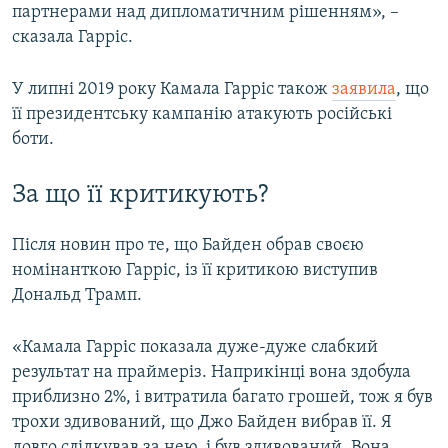
партнерами над дипломатичним рішенням», –
сказала Гарріс.
У липні 2019 року Камала Гарріс також
заявила
, що
її президентську кампанію атакують російські
боти.
За що її критикують?
Після новин про те, що Байден обрав своєю
номінанткою Гарріс, із її критикою виступив
Дональд Трамп.
«Камала Гарріс показала дуже-дуже слабкий
результат на праймеріз. Наприкінці вона здобула
приблизно 2%, і витратила багато грошей, тож я був
трохи здивований, що Джо Байден вибрав її. Я
довго слідкував за нею, і був здивований. Вона