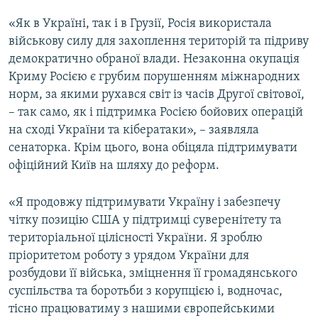
«Як в Україні, так і в Грузії, Росія використала
військову силу для захоплення територій та підриву
демократично обраної влади. Незаконна окупація
Криму Росією є грубим порушенням міжнародних
норм, за якими рухався світ із часів Другої світової,
– так само, як і підтримка Росією бойових операцій
на сході України та кібератаки», – заявляла
сенаторка. Крім цього, вона обіцяла підтримувати
офіційний Київ на шляху до реформ.
«Я продовжу підтримувати Україну і забезпечу
чітку позицію США у підтримці суверенітету та
територіальної цілісності України. Я зроблю
пріоритетом роботу з урядом України для
розбудови її війська, зміцнення її громадянського
суспільства та боротьби з корупцією і, водночас,
тісно працюватиму з нашими європейськими