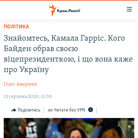
Доступність
посилання
Перейти
ПОЛІТИКА
до
НОВИНИ
Знайомтесь, Камала Гарріс. Кого
основного
ВОДА.КРИМ
матеріалу
Байден обрав своєю
ВІДЕО ТА ФОТО
Перейти
віцепрезиденткою, і що вона каже
до
ПОЛІТИКА
про Україну
основної
БЛОГИ
навігації
Голос Америки
Перейти
ПОГЛЯД
до
13 серпень 2020, 11:00
ІНТЕРВ'Ю
пошуку
ВСЕ ЗА ДЕНЬ
Поділитись
Читати без VPN
СПЕЦПРОЕКТИ
ЯК ОБІЙТИ БЛОКУВАННЯ
ДЕПОРТАЦІЯ