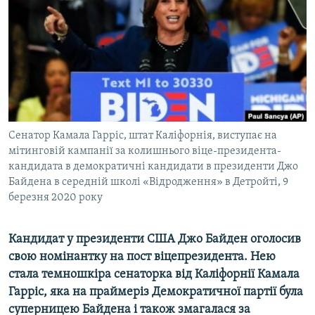
ВІДЕОУРОКИ «ELIFBE»
Русский
СВІДЧЕННЯ ОКУПАЦІЇ
Qırımtatar
УКРАЇНСЬКА ПРОБЛЕМА КРИМУ
ДОЛУЧАЙСЯ!
ІНФОГРАФІКА
Сенатор Камала Гарріс, штат Каліфорнія, виступає на
мітинговій кампанії за колишнього віце-президента-
Усі сайти RFE/RL
кандидата в демократичні кандидати в президенти Джо
Байдена в середній школі «Відродження» в Детройті, 9
березня 2020 року
Кандидат у президенти США Джо Байден оголосив
свою номінантку на пост віцепрезидента. Нею
стала темношкіра сенаторка від Каліфорнії Камала
Гарріс, яка на праймеріз Демократичної партії була
суперницею Байдена і також змагалася за