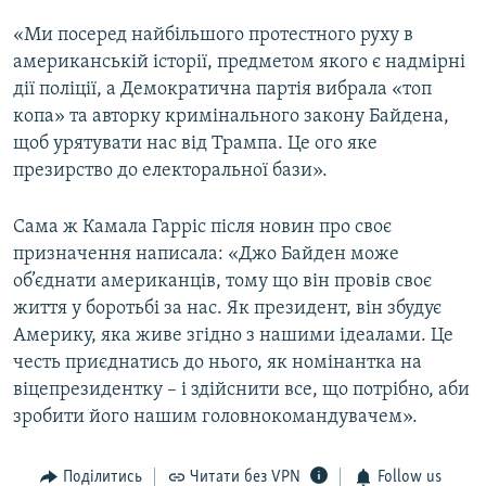
«Ми посеред найбільшого протестного руху в
американській історії, предметом якого є надмірні
дії поліції, а Демократична партія вибрала «топ
копа» та авторку кримінального закону Байдена,
щоб урятувати нас від Трампа. Це ого яке
презирство до електоральної бази».
Сама ж Камала Гарріс після новин про своє
призначення написала: «Джо Байден може
об’єднати американців, тому що він провів своє
життя у боротьбі за нас. Як президент, він збудує
Америку, яка живе згідно з нашими ідеалами. Це
честь приєднатись до нього, як номінантка на
віцепрезидентку – і здійснити все, що потрібно, аби
зробити його нашим головнокомандувачем».
Поділитись
Читати без VPN
Follow us